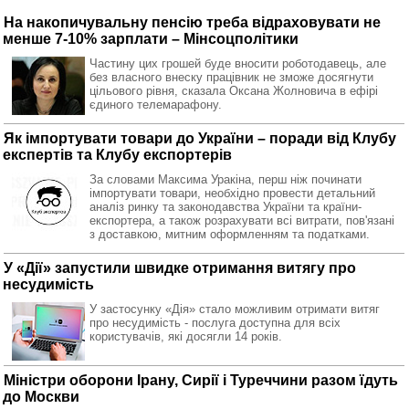
На накопичувальну пенсію треба відраховувати не
менше 7-10% зарплати – Мінсоцполітики
Частину цих грошей буде вносити роботодавець, але
без власного внеску працівник не зможе досягнути
цільового рівня, сказала Оксана Жолновича в ефірі
єдиного телемарафону.
Як імпортувати товари до України – поради від Клубу
експертів та Клубу експортерів
За словами Максима Уракіна, перш ніж починати
імпортувати товари, необхідно провести детальний
аналіз ринку та законодавства України та країни-
експортера, а також розрахувати всі витрати, пов'язані
з доставкою, митним оформленням та податками.
У «Дії» запустили швидке отримання витягу про
несудимість
У застосунку «Дія» стало можливим отримати витяг
про несудимість - послуга доступна для всіх
користувачів, які досягли 14 років.
Міністри оборони Ірану, Сирії і Туреччини разом їдуть
до Москви