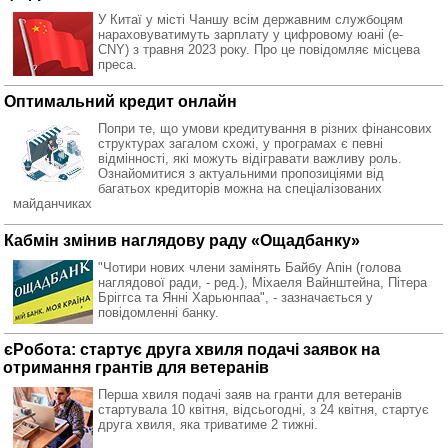
У Китаї у місті Чаншу всім державним службоцям
нараховуватимуть зарплату у цифровому юані (e-
CNY) з травня 2023 року. Про це повідомляє місцева
преса.
Оптимальний кредит онлайн
Попри те, що умови кредитування в різних фінансових
структурах загалом схожі, у програмах є певні
відмінності, які можуть відігравати важливу роль.
Ознайомитися з актуальними пропозиціями від
багатьох кредиторів можна на спеціалізованих
майданчиках
Кабмін змінив наглядову раду «Ощадбанку»
"Чотири нових члени замінять Байбу Апін (голова
наглядової ради, - ред.), Міхаеля Вайнштейна, Пітера
Бріггса та Янні Харьюнпаа", - зазначається у
повідомленні банку.
єРобота: стартує друга хвиля подачі заявок на
отримання грантів для ветеранів
Перша хвиля подачі заяв на гранти для ветеранів
стартувала 10 квітня, відсьогодні, з 24 квітня, стартує
друга хвиля, яка триватиме 2 тижні.