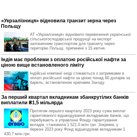
«Укрзалізниця» відновила транзит зерна через
Польщу
АТ «Укрзалізниця» відновило перевезення української
сільськогосподарської продукції на експорт
залізничним транспортом для транзиту через
територію Польщі, припинені з 15 квітня.
Індія має проблеми з оплатою російської нафти за
ціною вище встановленого ліміту
Індійські компанії іноді стикаються з затримками в
оплаті російської нафти за ціною понад 60 доларів за
барель, встановленою країнами Заходу.
За перший квартал вкладникам збанкрутілих банків
виплатили ₴1,5 мільярда
Протягом першого кварталу 2023 року сума виплат
гарантованого відшкодування вкладникам банків, що
перебувають в управлінні Фонду гарантування
вкладів, становила 1 521,0 млн грн. Зокрема, у
березні 2023 року Фонд відшкодував вкладникам 1
430,7 млн грн.