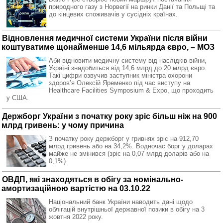
природного газу з Норвегії на ринки Данії та Польщі та
до кінцевих споживачів у сусідніх країнах.
Відновлення медичної системи України після війни
коштуватиме щонайменше 14,6 мільярда євро, – МОЗ
Аби відновити медичну систему від наслідків війни,
Україні знадобиться від 14,6 млрд до 20 млрд євро.
Такі цифри озвучив заступник міністра охорони
здоровʼя Олексій Яременко під час виступу на
Healthcare Facilities Symposium & Expo, що проходить
у США.
Держборг України з початку року зріс більш ніж на 900
млрд гривень: у чому причина
З початку року держборг у гривнях зріс на 912,70
млрд гривень або на 34,2%. Водночас борг у доларах
майже не змінився (зріс на 0,07 млрд доларів або на
0,1%).
ОВДП, які знаходяться в обігу за номінально-
амортизаційною вартістю на 03.10.22
Національний банк України наводить дані щодо
облігацій внутрішньої державної позики в обігу на 3
жовтня 2022 року.