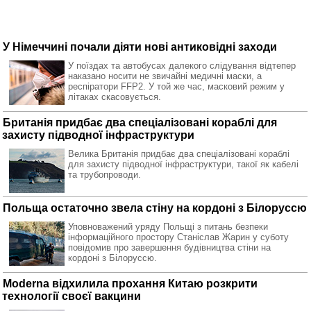
У Німеччині почали діяти нові антиковідні заходи
У поїздах та автобусах далекого слідування відтепер
наказано носити не звичайні медичні маски, а
респіратори FFP2. У той же час, масковий режим у
літаках скасовується.
Британія придбає два спеціалізовані кораблі для
захисту підводної інфраструктури
Велика Британія придбає два спеціалізовані кораблі
для захисту підводної інфраструктури, такої як кабелі
та трубопроводи.
Польща остаточно звела стіну на кордоні з Білоруссю
Уповноважений уряду Польщі з питань безпеки
інформаційного простору Станіслав Жарин у суботу
повідомив про завершення будівництва стіни на
кордоні з Білоруссю.
Moderna відхилила прохання Китаю розкрити
технології своєї вакцини