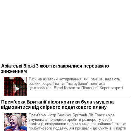
Азіатські біржі 3 жовтня закрилися переважно
зниженням
Тиск на азіатські котирування, як і раніше, надають
ризики рецесії на тлі "яструбиної" політики
центробанків. Біржі Китаю та Південної Кореї закриті.
Прем'єрка Британії після критики була змушена
відмовитися від спірного податкового плану
Прем'єр-міністр Великої Британії Ліз Трасс була
змушена в понеділок зробити розворот у своїй
політиці, скасувавши плани зниження найвищої ставки
прибуткового податку, які призвели до бунту в її партії