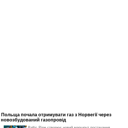
Польща почала отримувати газ з Норвегії через
новозбудований газопровід
Baltic Pipe створює новий маршрут постачання