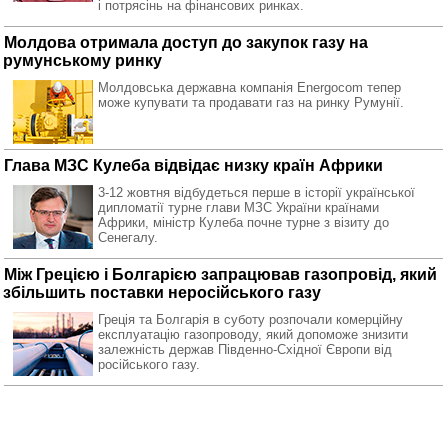
і потрясінь на фінансових ринках.
Молдова отримала доступ до закупок газу на
румунському ринку
Молдовська державна компанія Energocom тепер
може купувати та продавати газ на ринку Румунії.
Глава МЗС Кулеба відвідає низку країн Африки
3-12 жовтня відбудеться перше в історії української
дипломатії турне глави МЗС України країнами
Африки, міністр Кулеба почне турне з візиту до
Сенегалу.
Між Грецією і Болгарією запрацював газопровід, який
збільшить поставки неросійського газу
Греція та Болгарія в суботу розпочали комерційну
експлуатацію газопроводу, який допоможе знизити
залежність держав Південно-Східної Європи від
російського газу.