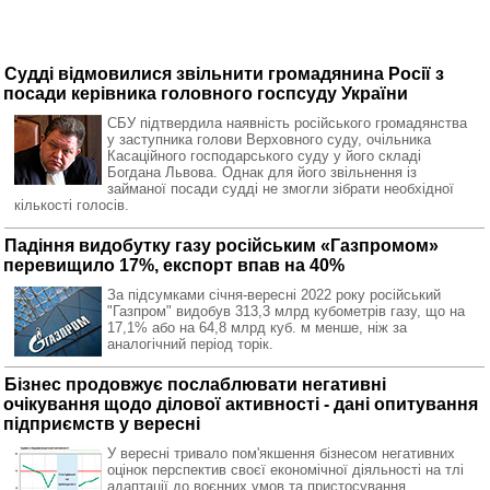
Судді відмовилися звільнити громадянина Росії з
посади керівника головного госпсуду України
СБУ підтвердила наявність російського громадянства
у заступника голови Верховного суду, очільника
Касаційного господарського суду у його складі
Богдана Львова. Однак для його звільнення із
займаної посади судді не змогли зібрати необхідної
кількості голосів.
Падіння видобутку газу російським «Газпромом»
перевищило 17%, експорт впав на 40%
За підсумками січня-вересні 2022 року російський
"Газпром" видобув 313,3 млрд кубометрів газу, що на
17,1% або на 64,8 млрд куб. м менше, ніж за
аналогічний період торік.
Бізнес продовжує послаблювати негативні
очікування щодо ділової активності - дані опитування
підприємств у вересні
У вересні тривало пом'якшення бізнесом негативних
оцінок перспектив своєї економічної діяльності на тлі
адаптації до воєнних умов та пристосування