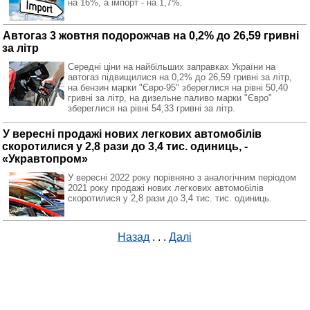
на 16%, а імпорт - на 1,7%.
Автогаз 3 жовтня подорожчав на 0,2% до 26,59 гривні
за літр
Середні ціни на найбільших заправках України на
автогаз підвищилися на 0,2% до 26,59 гривні за літр,
на бензин марки "Євро-95" збереглися на рівні 50,40
гривні за літр, на дизельне паливо марки "Євро"
збереглися на рівні 54,33 гривні за літр.
У вересні продажі нових легкових автомобілів
скоротилися у 2,8 рази до 3,4 тис. одиниць, -
«Укравтопром»
У вересні 2022 року порівняно з аналогічним періодом
2021 року продажі нових легкових автомобілів
скоротилися у 2,8 рази до 3,4 тис. тис. одиниць.
Назад
. . .
Далі