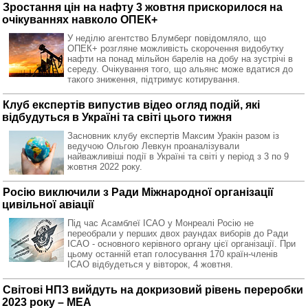
Зростання цін на нафту 3 жовтня прискорилося на
очікуваннях навколо ОПЕК+
У неділю агентство Блумберг повідомляло, що
ОПЕК+ розгляне можливість скорочення видобутку
нафти на понад мільйон барелів на добу на зустрічі в
середу. Очікування того, що альянс може вдатися до
такого зниження, підтримує котирування.
Клуб експертів випустив відео огляд подій, які
відбудуться в Україні та світі цього тижня
Засновник клубу експертів Максим Уракін разом із
ведучою Ольгою Левкун проаналізували
найважливіші події в Україні та світі у період з 3 по 9
жовтня 2022 року.
Росію виключили з Ради Міжнародної організації
цивільної авіації
Під час Асамблеї ІСАО у Монреалі Росію не
переобрали у перших двох раундах виборів до Ради
ІСАО - основного керівного органу цієї організації. При
цьому останній етап голосування 170 країн-членів
ІСАО відбудеться у вівторок, 4 жовтня.
Світові НПЗ вийдуть на докризовий рівень переробки
2023 року – МЕА