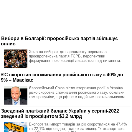
Вибори в Болгарії: проросійська партія збільшує
вплив
Хоча на виборах до парламенту перемогла
проєвропейська партія ГЄРБ, перспективи
формування нею коаліції лишаються під питанням.
ЄС скоротив споживання російського газу з 40% до
9% – Маасікас
Європейський Союз після вторгнення росії в Україну
різко скоротив споживання російського газу, оскільки
там зрозуміли, що рф не є надійним постачальником.
Зведений платіжний баланс України у серпні-2022
зведений із профіцитом $3,2 млрд
Експорт та імпорт товарів за рік скоротилися на 47,4%
та 22,1% відповідно, тоді як за місяць їх експорт зріс