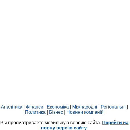
Аналітика
|
Фінанси
|
Економіка
|
Міжнародні
|
Регіональні
|
Политика
|
Бізнес
|
Новини компаній
Вы просматриваете мобильную версию сайта.
Перейти на
повну версію сайту.