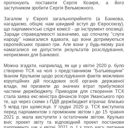
пропонують поставити Сергія Козиря, а його
заступником зробити Сергія Вельможного.
Загалом у Європі загальноприйнято (а Банкова,
нагадаємо, обіцяє нам швидкий вступ до Євросоюзу),
що парламентські слідчі комісії - це інструмент опозиції.
Заради справедливості зазначимо, що спочатку "слуги
народу" намагалися вдавати, що вони дотримуються
європейських правил гри. Але вони у будь-якому разі
намагалися не допустити результатів розслідування,
неприємних для Банкової.
Можна згадати, наприклад, як ще у квітні 2020 р. було
створено ТСК на чолі з представником "Батьківщини"
Іваном Крульком щодо розслідування фактів можливих
корупційних дій посадових осіб органів державної
влади, які призвели до значних втрат прибуткової
частини держбюджету. Приводом для створення ТСК
стала заява екс-міністра фінансів Ігоря Уманського про
те, що через схеми з ПДВ держбюджет втрачає близько
5 млрд грн щомісяця. У грудні 2020 р. ТСК виступила
перед парламентом з проміжним звітом і до 15 травня
2021 р. мала виступити з остаточним звітом. Крулько
вніс проект звіту та відповідний проект постанови
парламенту ще у квітні 2021 р. І з того часу питання