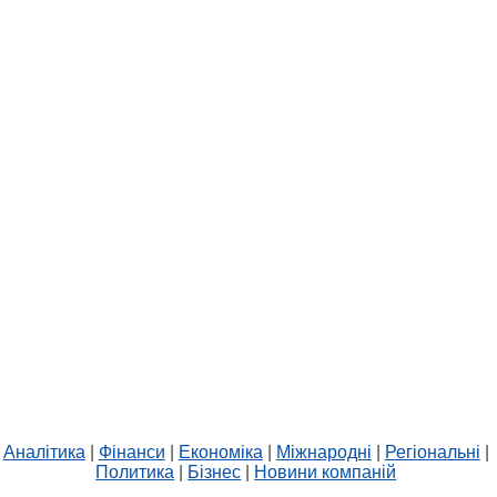
Аналітика
|
Фінанси
|
Економіка
|
Міжнародні
|
Регіональні
|
Политика
|
Бізнес
|
Новини компаній