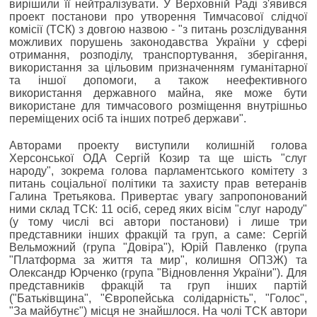
вирішили її нейтралізувати. У Верховній Раді з'явився
проект постанови про утворення Тимчасової слідчої
комісії (ТСК) з довгою назвою - "з питань розслідування
можливих порушень законодавства України у сфері
отримання, розподілу, транспортування, зберігання,
використання за цільовим призначенням гуманітарної
та іншої допомоги, а також неефективного
використання державного майна, яке може бути
використане для тимчасового розміщення внутрішньо
переміщених осіб та інших потреб держави".
Авторами проекту виступили колишній голова
Херсонської ОДА Сергій Козир та ще шість "слуг
народу", зокрема голова парламентського комітету з
питань соціальної політики та захисту прав ветеранів
Галина Третьякова. Привертає увагу запропонований
ними склад ТСК: 11 осіб, серед яких вісім "слуг народу"
(у тому числі всі автори постанови) і лише три
представники інших фракцій та груп, а саме: Сергій
Вельможний (група "Довіра"), Юрій Павленко (група
"Платформа за життя та мир", колишня ОПЗЖ) та
Олександр Юрченко (група "Відновлення України"). Для
представників фракцій та груп інших партій
("Батьківщина", "Європейська солідарність", "Голос",
"За майбутнє") місця не знайшлося. На чолі ТСК автори