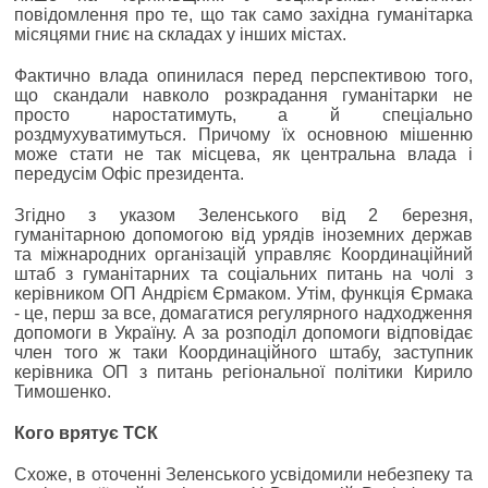
повідомлення про те, що так само західна гуманітарка
місяцями гниє на складах у інших містах.
Фактично влада опинилася перед перспективою того,
що скандали навколо розкрадання гуманітарки не
просто наростатимуть, а й спеціально
роздмухуватимуться. Причому їх основною мішенню
може стати не так місцева, як центральна влада і
передусім Офіс президента.
Згідно з указом Зеленського від 2 березня,
гуманітарною допомогою від урядів іноземних держав
та міжнародних організацій управляє Координаційний
штаб з гуманітарних та соціальних питань на чолі з
керівником ОП Андрієм Єрмаком. Утім, функція Єрмака
- це, перш за все, домагатися регулярного надходження
допомоги в Україну. А за розподіл допомоги відповідає
член того ж таки Координаційного штабу, заступник
керівника ОП з питань регіональної політики Кирило
Тимошенко.
Кого врятує ТСК
Схоже, в оточенні Зеленського усвідомили небезпеку та