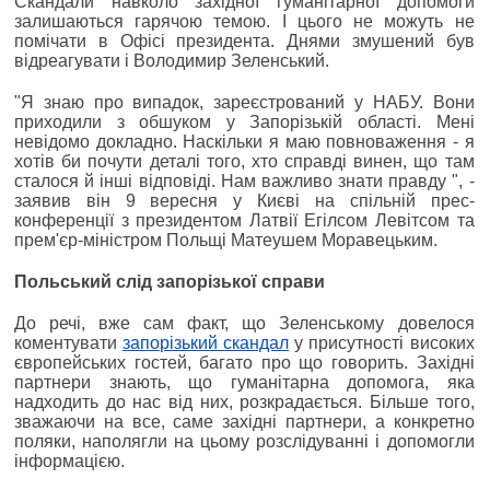
Скандали навколо західної гуманітарної допомоги
залишаються гарячою темою. І цього не можуть не
помічати в Офісі президента. Днями змушений був
відреагувати і Володимир Зеленський.
"Я знаю про випадок, зареєстрований у НАБУ. Вони
приходили з обшуком у Запорізькій області. Мені
невідомо докладно. Наскільки я маю повноваження - я
хотів би почути деталі того, хто справді винен, що там
сталося й інші відповіді. Нам важливо знати правду ", -
заявив він 9 вересня у Києві на спільній прес-
конференції з президентом Латвії Егілсом Левітсом та
прем'єр-міністром Польщі Матеушем Моравецьким.
Польський слід запорізької справи
До речі, вже сам факт, що Зеленському довелося
коментувати
запорізький скандал
у присутності високих
європейських гостей, багато про що говорить. Західні
партнери знають, що гуманітарна допомога, яка
надходить до нас від них, розкрадається. Більше того,
зважаючи на все, саме західні партнери, а конкретно
поляки, наполягли на цьому розслідуванні і допомогли
інформацією.