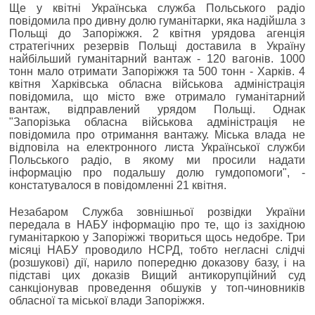
Ще у квітні Українська служба Польського радіо
повідомила про дивну долю гуманітарки, яка надійшла з
Польщі до Запоріжжя. 2 квітня урядова агенція
стратегічних резервів Польщі доставила в Україну
найбільший гуманітарний вантаж - 120 вагонів. 1000
тонн мало отримати Запоріжжя та 500 тонн - Харків. 4
квітня Харківська обласна військова адміністрація
повідомила, що місто вже отримало гуманітарний
вантаж, відправлений урядом Польщі. Однак
"Запорізька обласна військова адміністрація не
повідомила про отримання вантажу. Міська влада не
відповіла на електронного листа Української служби
Польського радіо, в якому ми просили надати
інформацію про подальшу долю гумдопомоги", -
констатувалося в повідомленні 21 квітня.
Незабаром Служба зовнішньої розвідки України
передала в НАБУ інформацію про те, що із західною
гуманітаркою у Запоріжжі твориться щось недобре. Три
місяці НАБУ проводило НСРД, тобто негласні слідчі
(розшукові) дії, нарило попередню доказову базу, і на
підставі цих доказів Вищий антикорупційний суд
санкціонував проведення обшуків у топ-чиновників
обласної та міської влади Запоріжжя.