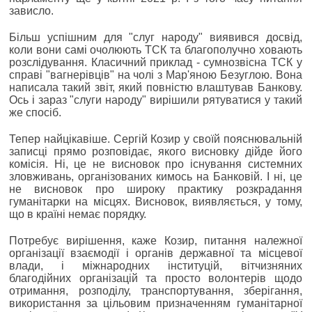
зависло.
Більш успішним для "слуг народу" виявився досвід,
коли вони самі очолюють ТСК та благополучно ховають
розслідування. Класичний приклад - сумнозвісна ТСК у
справі "вагнерівців" на чолі з Мар'яною Безуглою. Вона
написала такий звіт, який повністю влаштував Банкову.
Ось і зараз "слуги народу" вирішили рятуватися у такий
же спосіб.
Тепер найцікавіше. Сергій Козир у своїй пояснювальній
записці прямо розповідає, якого висновку дійде його
комісія. Ні, це не висновок про існування системних
зловживань, організованих кимось на Банковій. І ні, це
не висновок про широку практику розкрадання
гуманітарки на місцях. Висновок, виявляється, у тому,
що в країні немає порядку.
Потребує вирішення, каже Козир, питання належної
організації взаємодії і органів державної та місцевої
влади, і міжнародних інституцій, вітчизняних
благодійних організацій та просто волонтерів щодо
отримання, розподілу, транспортування, зберігання,
використання за цільовим призначенням гуманітарної