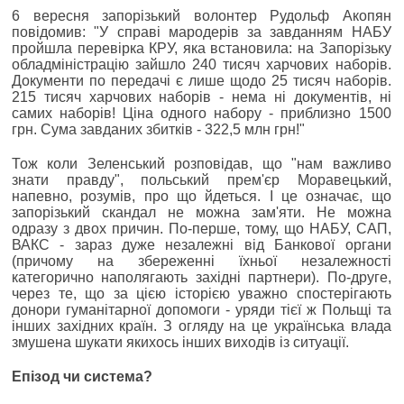
6 вересня запорізький волонтер Рудольф Акопян
повідомив: "У справі мародерів за завданням НАБУ
пройшла перевірка КРУ, яка встановила: на Запорізьку
обладміністрацію зайшло 240 тисяч харчових наборів.
Документи по передачі є лише щодо 25 тисяч наборів.
215 тисяч харчових наборів - нема ні документів, ні
самих наборів! Ціна одного набору - приблизно 1500
грн. Сума завданих збитків - 322,5 млн грн!"
Тож коли Зеленський розповідав, що "нам важливо
знати правду", польський прем'єр Моравецький,
напевно, розумів, про що йдеться. І це означає, що
запорізький скандал не можна зам'яти. Не можна
одразу з двох причин. По-перше, тому, що НАБУ, САП,
ВАКС - зараз дуже незалежні від Банкової органи
(причому на збереженні їхньої незалежності
категорично наполягають західні партнери). По-друге,
через те, що за цією історією уважно спостерігають
донори гуманітарної допомоги - уряди тієї ж Польщі та
інших західних країн. З огляду на це українська влада
змушена шукати якихось інших виходів із ситуації.
Епізод чи система?