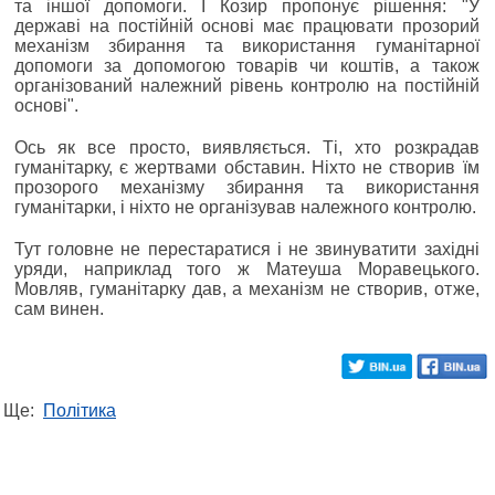
та іншої допомоги. І Козир пропонує рішення: "У
державі на постійній основі має працювати прозорий
механізм збирання та використання гуманітарної
допомоги за допомогою товарів чи коштів, а також
організований належний рівень контролю на постійній
основі".
Ось як все просто, виявляється. Ті, хто розкрадав
гуманітарку, є жертвами обставин. Ніхто не створив їм
прозорого механізму збирання та використання
гуманітарки, і ніхто не організував належного контролю.
Тут головне не перестаратися і не звинуватити західні
уряди, наприклад того ж Матеуша Моравецького.
Мовляв, гуманітарку дав, а механізм не створив, отже,
сам винен.
Ще:
Політика