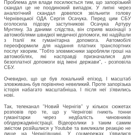
Проблема для влади посилюється тим, що запорізький
скандал це не поодинокий випадок. У липні через
аналогічний скандал довелося звільнити голову
Чернівецької ОДА Сергія Осачука. Перед цим СБУ
оголосила підозру заступникові Осачука Артуру
Мунтяну. За даними слідства, він сприяв махінації з
автомобілями швидкої медичної допомоги, які надійшли
з Італії як гуманітарна допомога. Автомобілі
переоформили для надання платних транспортних
послуг хворим. "Тобто зловмисники заробляли гроші на
автомобілях, які насправді призначалися для
безоплатної допомоги від імені держави", - розповіла
СБУ.
Очевидно, що це був локальний епізод. І масштаб
зловживань був порівняно невеликий. Проте запорізька
історія набагато масштабніша. І після неї з'явились
нові.
Так, телеканал "Новий Чернігів" у кількох сюжетах
розповів про те, що у Чернігові гниють тонни
гуманітарки через недбалість чиновників
облдержадміністрації. Відеоролики з таким самим
змістом розійшлися у Youtube та викликали реакцію не
лише на Чернігівщині. У соцмережах з'явилися