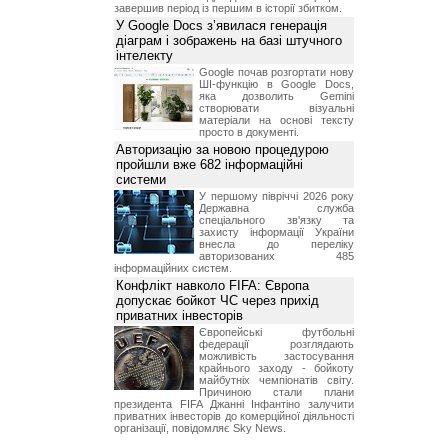
завершив період із першим в історії збитком.
У Google Docs з’явилася генерація
діаграм і зображень на базі штучного
інтелекту
Google почав розгортати нову
ШІ-функцію в Google Docs,
яка дозволить Gemini
створювати візуальні
матеріали на основі тексту
просто в документі.
Авторизацію за новою процедурою
пройшли вже 682 інформаційні
системи
У першому півріччі 2026 року
Державна служба
спеціального зв'язку та
захисту інформації України
внесла до переліку
авторизованих 485
інформаційних систем.
Конфлікт навколо FIFA: Європа
допускає бойкот ЧС через прихід
приватних інвесторів
Європейські футбольні
федерації розглядають
можливість застосування
крайнього заходу - бойкоту
майбутніх чемпіонатів світу.
Причиною стали плани
президента FIFA Джанні Інфантіно залучити
приватних інвесторів до комерційної діяльності
організації, повідомляє Sky News.