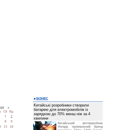
БІЗНЕС
Китайські розробники створили
026 »
батарею для електромобілів із
т
Сб
Нд
зарядкою до 70% менш ніж за 4
1
2
хвилини
7
8
9
Китайський автовиробник
Hongqi, преміальний бренд
4
15
16