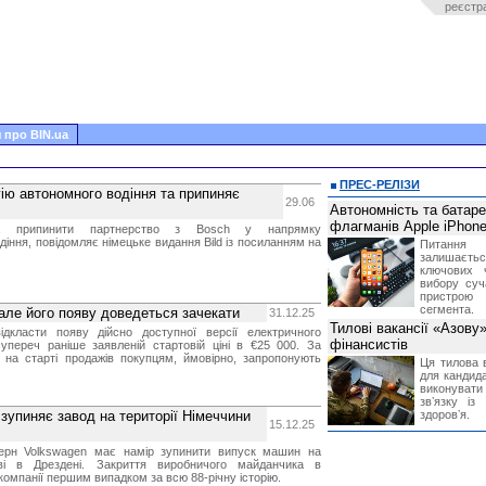
реєстр
 про BIN.ua
ПРЕС-РЕЛІЗИ
ію автономного водіння та припиняє
29.06
Автономність та батар
флагманів Apple iPhone
ує припинити партнерство з Bosch у напрямку
іння, повідомляє німецьке видання Bild із посиланням на
Питання
залишає
ключових 
вибору суч
пристрою
сегмента.
 але його появу доведеться зачекати
31.12.25
Тилові вакансії «Азову
дкласти появу дійсно доступної версії електричного
фінансистів
супереч раніше заявленій стартовій ціні в €25 000. За
, на старті продажів покупцям, ймовірно, запропонують
Ця тилова в
для кандида
виконувати 
звʼязку із
зупиняє завод на території Німеччини
здоровʼя.
15.12.25
церн Volkswagen має намір зупинити випуск машин на
ві в Дрездені. Закриття виробничого майданчика в
компанії першим випадком за всю 88-річну історію.