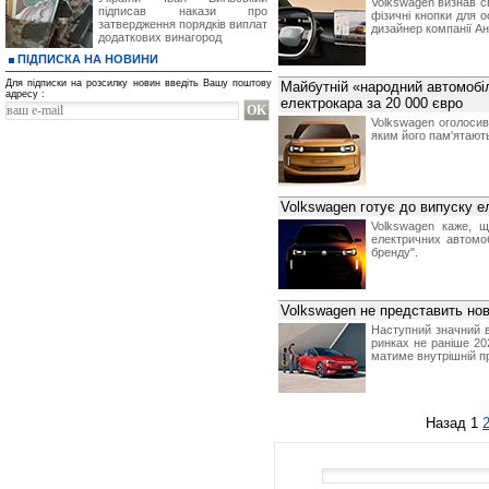
Volkswagen визнав с
підписав накази про
фізичні кнопки для 
затвердження порядків виплат
дизайнер компанії Ан
додаткових винагород
ПІДПИСКА НА НОВИНИ
Для підписки на розсилку новин введіть Вашу поштову
Майбутній «народний автомобі
адресу :
електрокара за 20 000 євро
Volkswagen оголосив
яким його пам'ятають
Volkswagen готує до випуску е
Volkswagen каже, щ
електричних автомо
бренду".
Volkswagen не представить нов
Наступний значний в
ринках не раніше 20
матиме внутрішній пр
Назад
1