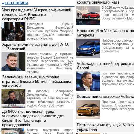
користь звичніших назв
ТОП-НОВИНИ
З 2026 року Volkswa
Указ президента: Умєров призначений
електромобілів і п
головою СЗР, Клименко —
член правління м
обслуговування Март
секретарем РНБО
Президент України
Володимир Зеленський
Електромобілі Volkswagen ста
призначив Pустема Умєрова
головою Служби зовнішньої
батареям
розвідки України.
Найбільшою зміною 
Україна ніколи не вступить до НАТО,
залізо-фосфатних (L
поступається за щі
— Залужний
елементам.
Посол України у Британії,
генерал Валерій Залужний не
вважає перспективним рух
Volkswagen готовий підтримати
України до членства в НАТО,
Європі
визначений в Конституції
України.
Компанія постачала
Зеленський заявив, що Україна
виробляла транспорт
володіє пакетом акц
втратила близько 50 тисяч військових
збройовою компанією
загиблими
За словами Володимира
Зеленського, Україна
Компактний електрокар Volkswa
втратила на війні близько 50
тисяч військових загиблими,
Причина, через яку к
тоді як Росія - 700 тисяч.
дорого. А оскільки 
автовиробникові дов
До ₴460 тис. щомісяця: уряд
унормував додаткові виплати для
бійців НГУ, Нацполіції та
прикордонників
П'ять важливих функцій: Volks
управління
Міністр внутрішніх справ
України Іван Вигівський