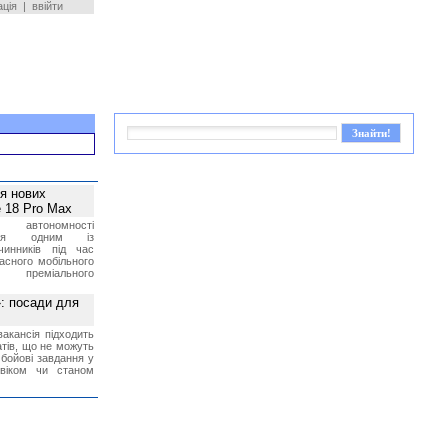
ація
|
ввійти
ея нових
 18 Pro Max
 автономності
ться одним із
чинників під час
асного мобільного
 преміального
»: посади для
акансія підходить
тів, що не можуть
бойові завдання у
 віком чи станом