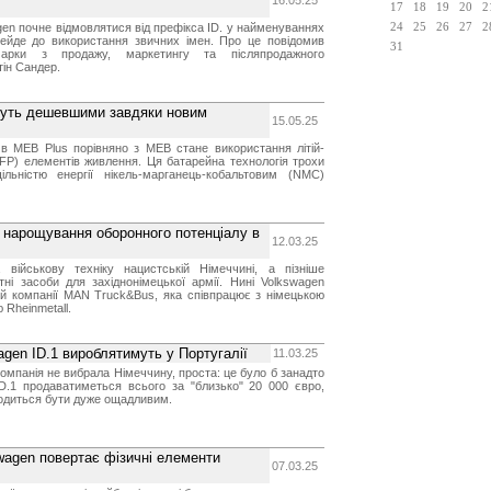
16.05.25
17
18
19
20
2
gen почне відмовлятися від префікса ID. у найменуваннях
24
25
26
27
2
ерейде до використання звичних імен. Про це повідомив
31
арки з продажу, маркетингу та післяпродажного
ін Сандер.
нуть дешевшими завдяки новим
15.05.25
в MEB Plus порівняно з MEB стане використання літій-
FP) елементів живлення. Ця батарейна технологія трохи
льністю енергії нікель-марганець-кобальтовим (NMC)
 нарощування оборонного потенціалу в
12.03.25
 військову техніку нацистській Німеччині, а пізніше
ні засоби для західнонімецької армії. Нині Volkswagen
ій компанії MAN Truck&Bus, яка співпрацює з німецькою
 Rheinmetall.
gen ID.1 вироблятимуть у Португалії
11.03.25
омпанія не вибрала Німеччину, проста: це було б занадто
ID.1 продаватиметься всього за "близько" 20 000 євро,
одиться бути дуже ощадливим.
wagen повертає фізичні елементи
07.03.25