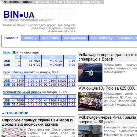
Фінансові новини
|
07.08.26
|
07:48
|
RSS
|
мапа сайту
"Накращий момент, щоб посадити дерево, був двадцять
років тому. Наступний – сьогодні"
Китайське прислів'я
Головна
Новини
Аналітика
Котирування
Веб-майстру
Інформація
Курс НБУ
на
сьогодні
Volkswagen переглядає стратег
за
курс
uah
%
співпрацю з Bosch
USD
1
44,7626
0,0731
0,16
Volkswagen план
EUR
1
51,6717
0,0464
0,09
автоматизованого вод
кілька джерел.
Курс обміну валют
на
вчора
, 09:43
куп.
uah
%
прод.
uah
%
USD
44,4840
0,06
0,13
44,9364
0,01
0,03
EUR
51,3060
0,15
0,29
51,9148
0,06
0,12
VW обіцяв ID. Polo за €25 000,
Міжбанківський ринок
на
вчора
, 17:05
Volkswagen може ві
куп.
uah
%
прод.
uah
%
хетчбека ID.Polo, в
USD
44,7000
0,00
0,00
44,7400
0,01
0,02
даними Handelsblatt
EUR
51,6106
0,01
0,02
51,6433
0,01
0,02
дорожчі модифікації.
ТОП-НОВИНИ
Volkswagen через мита Трампа 
Євросоюз спрямує Україні €1,4 млрд із
вперше за 88 років
доходів від російських активів
Німецький автокон
Європейський Союз спрямує
своєму підприємст
Україні 1,4 млрд євро за
Німеччині стане для 
рахунок доходів від