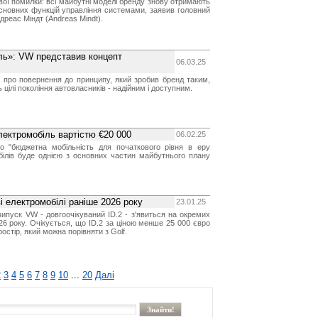
вої помилки: всі майбутні моделі бренду знову отримають
основних функцій управління системами, заявив головний
дреас Міндт (Andreas Mindt).
ль»: VW представив концепт
06.03.25
 про повернення до принципу, який зробив бренд таким,
 цілі покоління автовласників - надійним і доступним.
лектромобіль вартістю €20 000
06.02.25
о "бюджетна мобільність для початкового рівня в еру
білів буде однією з основних частин майбутнього плану
і електромобілі раніше 2026 року
23.01.25
ипуск VW - довгоочікуваний ID.2 - з'явиться на окремих
26 року. Очікується, що ID.2 за ціною менше 25 000 євро
остір, який можна порівняти з Golf.
2
3
4
5
6
7
8
9
10
...
20
Далі