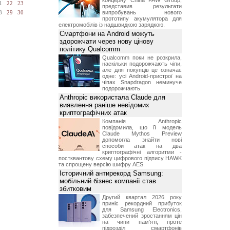
концерну China FAW Group,
1
22
23
представив результати
випробувань нового
8
29
30
прототипу акумулятора для
електромобілів із надшвидкою зарядкою.
Смартфони на Android можуть
здорожчати через нову цінову
політику Qualcomm
Qualcomm поки не розкрила,
наскільки подорожчають чіпи,
але для покупців це означає
одне: усі Android-пристрої на
чіпах Snapdragon неминуче
подорожчають.
Anthropic використала Claude для
виявлення раніше невідомих
криптографічних атак
Компанія Anthropic
повідомила, що її модель
Claude Mythos Preview
допомогла знайти нові
способи атак на два
криптографічні алгоритми -
постквантову схему цифрового підпису HAWK
та спрощену версію шифру AES.
Історичний антирекорд Samsung:
мобільний бізнес компанії став
збитковим
Другий квартал 2026 року
приніс рекордний прибуток
для Samsung Electronics,
забезпечений зростанням цін
на чипи пам'яті, проте
підрозділ смартфонів