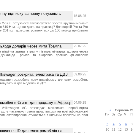
чну підписку за повну потужність
15.08.25
 27 к.с. потужності також суттєво зросте крутний момент
до 310 Н·м. Що це дасть на практиці? Для версій Pro та Pro
у 201 к.с. дозволяє розганятися до 100 км/год приблизно
льярда доларів через мита Трампа
25.07.25
 півріччя зазнав втрат у півтора мільярда доларів через
ї Дональда Трампа та скоротив прогноз фінансових
lkswagen розкрита: електрика та ДВЗ
09.06.25
lkswagen розробляє нову платформу для електромобілів,
товувати й для моделей із ДВЗ.
омобілі в Єгипті для продажу в Африці
04.06.25
 Volkswagen AG розглядає можливість виробництва
«
Серпень 2
і, що є частиною планів щодо виходу на нові африканські
Пн
Вт
Ср
Чт
П
вропі автовиробник стикається з низьким попитом на свої
3
4
5
6
10
11
12
13
1
значення ID для електромобілів на