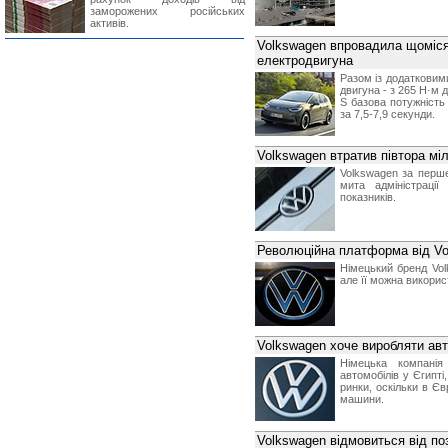
заморожених російських
активів.
Volkswagen впровадила щоміся
електродвигуна
Разом із додатковими
двигуна - з 265 Н·м 
S базова потужність 
за 7,5-7,9 секунди.
Volkswagen втратив півтора мі
Volkswagen за перше
мита адміністраці
показників.
Революційна платформа від Vo
Німецький бренд Vo
але її можна викорис
Volkswagen хоче виробляти авт
Німецька компанія
автомобілів у Єгипт
ринки, оскільки в Є
машини.
Volkswagen відмовиться від по