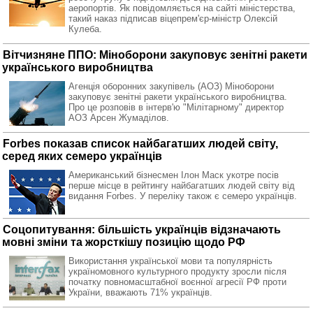
аеропортів. Як повідомляється на сайті міністерства,
такий наказ підписав віцепрем'єр-міністр Олексій
Кулеба.
Вітчизняне ППО: Міноборони закуповує зенітні ракети
українського виробництва
Агенція оборонних закупівель (АОЗ) Міноборони
закуповує зенітні ракети українського виробництва.
Про це розповів в інтерв'ю "Мілітарному" директор
АОЗ Арсен Жумаділов.
Forbes показав список найбагатших людей світу,
серед яких семеро українців
Американський бізнесмен Ілон Маск укотре посів
перше місце в рейтингу найбагатших людей світу від
видання Forbes. У переліку також є семеро українців.
Соцопитування: більшість українців відзначають
мовні зміни та жорсткішу позицію щодо РФ
Використання української мови та популярність
україномовного культурного продукту зросли після
початку повномасштабної воєнної агресії РФ проти
України, вважають 71% українців.