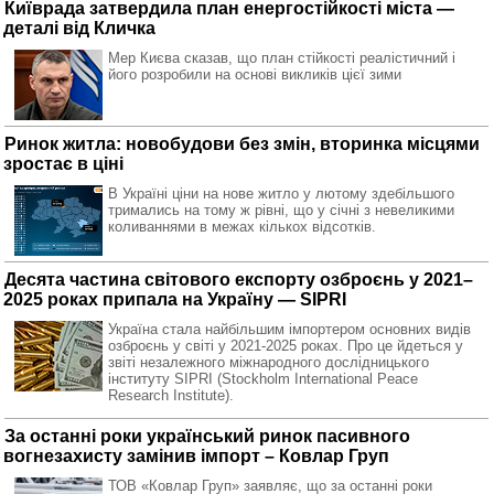
Київрада затвердила план енергостійкості міста —
деталі від Кличка
Мер Києва сказав, що план стійкості реалістичний і
його розробили на основі викликів цієї зими
Ринок житла: новобудови без змін, вторинка місцями
зростає в ціні
В Україні ціни на нове житло у лютому здебільшого
тримались на тому ж рівні, що у січні з невеликими
коливаннями в межах кількох відсотків.
Десята частина світового експорту озброєнь у 2021–
2025 роках припала на Україну — SIPRI
Україна стала найбільшим імпортером основних видів
озброєнь у світі у 2021-2025 роках. Про це йдеться у
звіті незалежного міжнародного дослідницького
інституту SIPRI (Stockholm International Peace
Research Institute).
За останні роки український ринок пасивного
вогнезахисту замінив імпорт – Ковлар Груп
ТОВ «Ковлар Груп» заявляє, що за останні роки