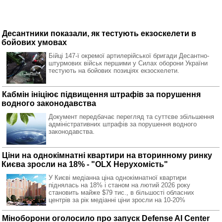
Десантники показали, як тестують екзоскелети в
бойових умовах
Бійці 147-ї окремої артилерійської бригади Десантно-
штурмових військ першими у Силах оборони України
тестують на бойових позиціях екзоскелети.
Кабмін ініціює підвищення штрафів за порушення
водного законодавства
Документ передбачає перегляд та суттєве збільшення
адміністративних штрафів за порушення водного
законодавства.
Ціни на однокімнатні квартири на вторинному ринку
Києва зросли на 18% - "OLX Нерухомість"
У Києві медіанна ціна однокімнатної квартири
піднялась на 18% і станом на лютий 2026 року
становить майже $79 тис., в більшості обласних
центрів за рік медіанні ціни зросли на 10-20%
Міноборони оголосило про запуск Defense AI Center