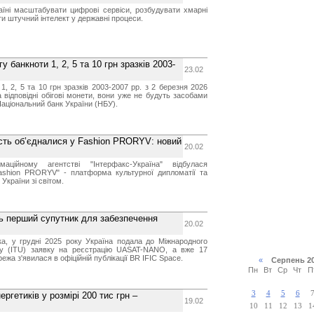
аїні масштабувати цифрові сервіси, розбудувати хмарні
ти штучний інтелект у державні процеси.
у банкноти 1, 2, 5 та 10 грн зразків 2003-
23.02
, 2, 5 та 10 грн зразків 2003-2007 рр. з 2 березня 2026
 відповідні обігові монети, вони уже не будуть засобами
Національний банк України (НБУ).
ість об’єдналися у Fashion PRORYV: новий
20.02
аційному агентстві "Інтерфакс-Україна" відбулася
ashion PRORYV" - платформа культурної дипломатії та
України зі світом.
 перший супутник для забезпечення
20.02
а, у грудні 2025 року Україна подала до Міжнародного
ку (ITU) заявку на реєстрацію UASAT-NANO, а вже 17
ежа з'явилася в офіційній публікації BR IFIC Space.
«
Серпень 2
Пн
Вт
Ср
Чт
П
3
4
5
6
ргетиків у розмірі 200 тис грн –
19.02
10
11
12
13
1