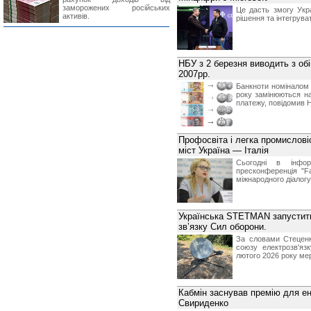
заморожених російських
Це дасть змогу Укр
активів.
рішення та інтегрува
НБУ з 2 березня виводить з обіг
2007рр.
Банкноти номіналом 1
року замінюються на
платежу, повідомив 
Профосвіта і легка промислов
міст Україна — Італія
Сьогодні в інформ
пресконференція "F
міжнародного діалогу 
Українська STETMAN запустить
звʼязку Сил оборони.
За словами Стеценк
союзу електрозв'яз
лютого 2026 року мер
Кабмін заснував премію для ене
Свириденко