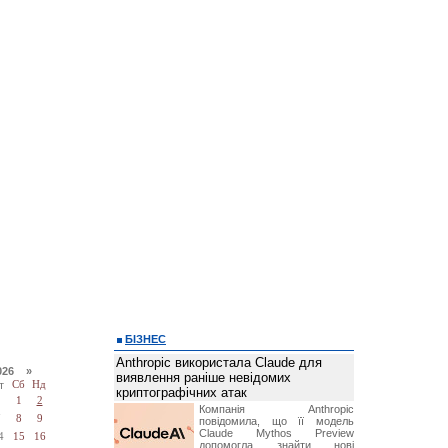
БІЗНЕС
Anthropic використала Claude для
026 »
виявлення раніше невідомих
т
Сб
Нд
криптографічних атак
1
2
Компанія Anthropic
7
8
9
повідомила, що її модель
Claude Mythos Preview
4
15
16
допомогла знайти нові