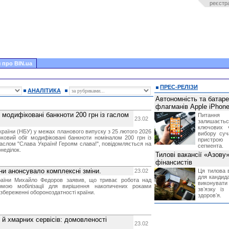
реєстр
 про BIN.ua
ПРЕС-РЕЛІЗИ
АНАЛІТИКА
Автономність та батар
флагманів Apple iPhone
 модифіковані банкноти 200 грн із гаслом
Питання
23.02
залишає
ключових 
країни (НБУ) у межах планового випуску з 25 лютого 2026
вибору суч
вковий обіг модифіковані банкноти номіналом 200 грн із
пристрою
аслом "Слава Україні! Героям слава!", повідомляється на
сегмента.
неділок.
Тилові вакансії «Азову
фінансистів
они анонсувало комплексні зміни.
23.02
Ця тилова в
для кандида
раїни Михайло Федоров заявив, що триває робота над
виконувати 
мою мобілізації для вирішення накопичених роками
звʼязку із
збереженні обороноздатності країни.
здоровʼя.
 й хмарних сервісів: домовленості
23.02