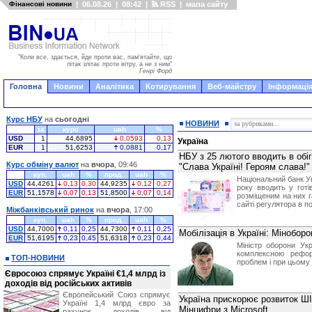
Фінансові новини
|
06.08.26
|
08:42
|
RSS
|
мапа сайту
"Коли все, здається, йде проти вас, пам'ятайте, що
літак злітає проти вітру, а не з ним"
Генрі Форд
Головна
Новини
Аналітика
Котирування
Веб-майстру
Інформація
Курс НБУ
на
сьогодні
НОВИНИ
за
курс
uah
%
USD
1
44,6895
0,0593
0,13
Україна
EUR
1
51,6253
0,0881
0,17
НБУ з 25 лютого вводить в обіг
Курс обміну валют
на
вчора
, 09:46
"Слава Україні! Героям слава!"
куп.
uah
%
прод.
uah
%
Національний банк У
USD
44,4261
0,13
0,30
44,9235
0,12
0,27
року вводить у готі
EUR
51,1578
0,07
0,13
51,8500
0,07
0,14
розміщеним на них г
сайті регулятора в по
Міжбанківський ринок
на
вчора
, 17:00
куп.
uah
%
прод.
uah
%
USD
44,7000
0,11
0,25
44,7300
0,11
0,25
Мобілізація в Україні: Мінобор
EUR
51,6195
0,23
0,45
51,6318
0,23
0,44
Міністр оборони Ук
комплексною рефор
ТОП-НОВИНИ
проблем і при цьому 
Євросоюз спрямує Україні €1,4 млрд із
доходів від російських активів
Європейський Союз спрямує
Україна прискорює розвиток ШІ
Україні 1,4 млрд євро за
Мінцифри з Microsoft
рахунок доходів від