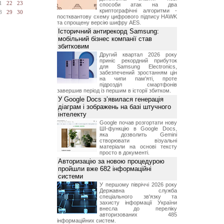
1
22
23
способи атак на два
криптографічні алгоритми -
8
29
30
постквантову схему цифрового підпису HAWK
та спрощену версію шифру AES.
Історичний антирекорд Samsung:
мобільний бізнес компанії став
збитковим
Другий квартал 2026 року
приніс рекордний прибуток
для Samsung Electronics,
забезпечений зростанням цін
на чипи пам'яті, проте
підрозділ смартфонів
завершив період із першим в історії збитком.
У Google Docs з’явилася генерація
діаграм і зображень на базі штучного
інтелекту
Google почав розгортати нову
ШІ-функцію в Google Docs,
яка дозволить Gemini
створювати візуальні
матеріали на основі тексту
просто в документі.
Авторизацію за новою процедурою
пройшли вже 682 інформаційні
системи
У першому півріччі 2026 року
Державна служба
спеціального зв'язку та
захисту інформації України
внесла до переліку
авторизованих 485
інформаційних систем.