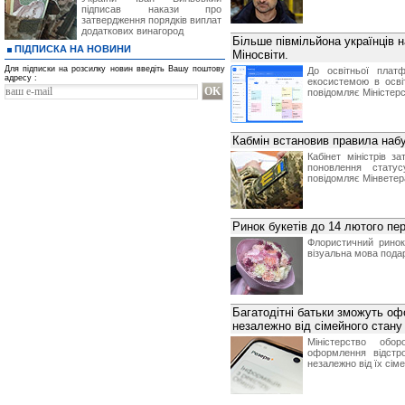
підписав накази про
затвердження порядків виплат
додаткових винагород
Більше півмільйона українців
ПІДПИСКА НА НОВИНИ
Міносвіти.
Для підписки на розсилку новин введіть Вашу поштову
До освітньої плат
адресу :
екосистемою в осві
повідомляє Міністерст
Кабмін встановив правила набу
Кабінет міністрів 
поновлення статус
повідомляє Мінветер
Ринок букетів до 14 лютого пер
Флористичний ринок
візуальна мова пода
Багатодітні батьки зможуть оф
незалежно від сімейного стану
Міністерство обо
оформлення відстро
незалежно від їх сім