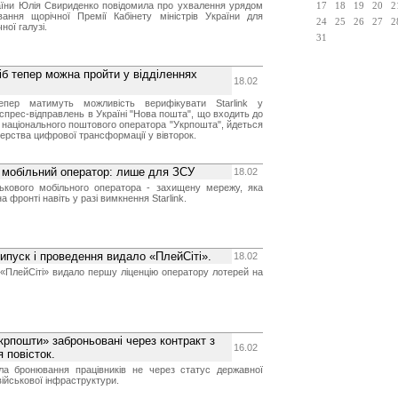
раїни Юлія Свириденко повідомила про ухвалення урядом
17
18
19
20
2
ання щорічної Премії Кабінету міністрів України для
24
25
26
27
2
ної галузі.
31
іб тепер можна пройти у відділеннях
18.02
тепер матимуть можливість верифікувати Starlink у
кспрес-відправлень в Україні "Нова пошта", що входить до
 національного поштового оператора "Укрпошта", йдеться
терства цифрової трансформації у вівторок.
й мобільний оператор: лише для ЗСУ
18.02
ькового мобільного оператора - захищену мережу, яка
а фронті навіть у разі вимкнення Starlink.
ипуск і проведення видало «ПлейСіті».
18.02
«ПлейСіті» видало першу ліценцію оператору лотерей на
Укрпошти» заброньовані через контракт з
16.02
 повісток.
а бронювання працівників не через статус державної
 військової інфраструктури.