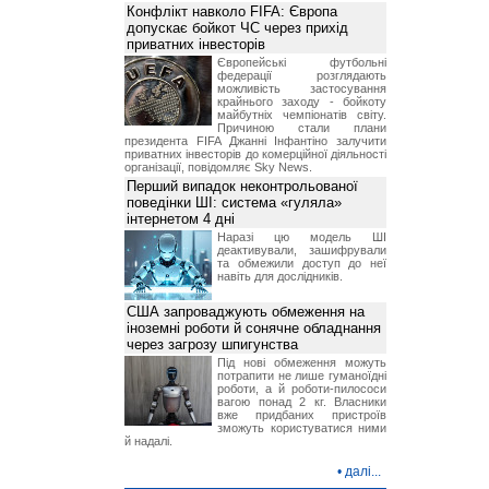
Конфлікт навколо FIFA: Європа
допускає бойкот ЧС через прихід
приватних інвесторів
Європейські футбольні
федерації розглядають
можливість застосування
крайнього заходу - бойкоту
майбутніх чемпіонатів світу.
Причиною стали плани
президента FIFA Джанні Інфантіно залучити
приватних інвесторів до комерційної діяльності
організації, повідомляє Sky News.
Перший випадок неконтрольованої
поведінки ШІ: система «гуляла»
інтернетом 4 дні
Наразі цю модель ШІ
деактивували, зашифрували
та обмежили доступ до неї
навіть для дослідників.
США запроваджують обмеження на
іноземні роботи й сонячне обладнання
через загрозу шпигунства
Під нові обмеження можуть
потрапити не лише гуманоїдні
роботи, а й роботи-пилососи
вагою понад 2 кг. Власники
вже придбаних пристроїв
зможуть користуватися ними
й надалі.
•
далі...