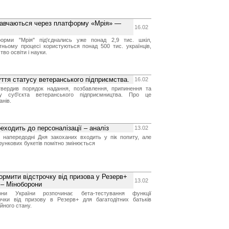
 навчаються через платформу «Мрія» —
16.02
форми "Мрія" під'єднались уже понад 2,9 тис. шкіл,
тньому процесі користуються понад 500 тис. українців,
во освіти і науки.
ття статусу ветеранського підприємства.
16.02
затвердив порядок надання, позбавлення, припинення та
у суб'єкта ветеранського підприємництва. Про це
анів.
еходить до персоналізації – аналіз
13.02
 напередодні Дня закоханих входить у пік попиту, але
рункових букетів помітно змінюється
ормити відстрочку від призова у Резерв+
13.02
 – Міноборони
рони України розпочинає бета-тестування функції
чки від призову в Резерв+ для багатодітних батьків
ейного стану.