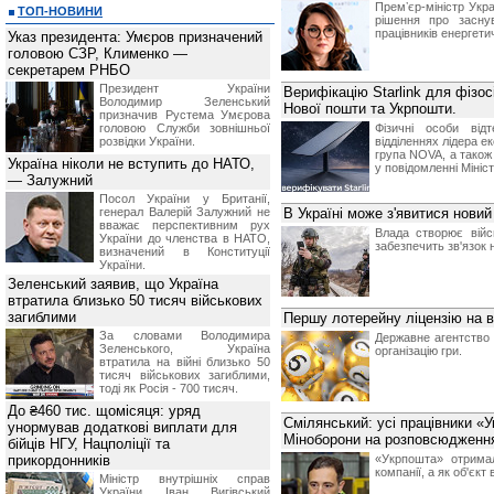
Премʼєр-міністр Ук
ТОП-НОВИНИ
рішення про заснув
працівників енергетич
Указ президента: Умєров призначений
головою СЗР, Клименко —
секретарем РНБО
Президент України
Верифікацію Starlink для фізос
Володимир Зеленський
Нової пошти та Укрпошти.
призначив Pустема Умєрова
головою Служби зовнішньої
Фізичні особи від
розвідки України.
відділеннях лідера е
група NOVA, а також
Україна ніколи не вступить до НАТО,
у повідомленні Мініс
— Залужний
Посол України у Британії,
генерал Валерій Залужний не
В Україні може з'явитися нови
вважає перспективним рух
Влада створює війс
України до членства в НАТО,
забезпечить зв'язок н
визначений в Конституції
України.
Зеленський заявив, що Україна
втратила близько 50 тисяч військових
загиблими
Першу лотерейну ліцензію на в
За словами Володимира
Державне агентство 
Зеленського, Україна
організацію гри.
втратила на війні близько 50
тисяч військових загиблими,
тоді як Росія - 700 тисяч.
До ₴460 тис. щомісяця: уряд
Смілянський: усі працівники «
унормував додаткові виплати для
Міноборони на розповсюдження
бійців НГУ, Нацполіції та
прикордонників
«Укрпошта» отримал
компанії, а як об'єкт
Міністр внутрішніх справ
України Іван Вигівський