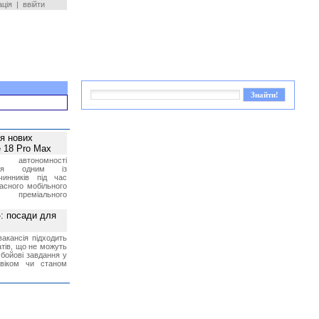
ація
|
ввійти
ея нових
 18 Pro Max
 автономності
ться одним із
чинників під час
асного мобільного
 преміального
»: посади для
акансія підходить
тів, що не можуть
бойові завдання у
 віком чи станом