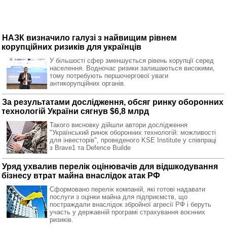
НАЗК визначило галузі з найвищим рівнем
корупційних ризиків для українців
У більшості сфер зменшується рівень корупції серед
населення. Водночас ризики залишаються високими,
тому потребують першочергової уваги
антикорупційних органів.
За результатами дослідження, обсяг ринку оборонних
технологій України сягнув $6,8 млрд
Такого висновку дійшли автори дослідження
"Український ринок оборонних технологій: можливості
для інвесторів", проведеного KSE Institute у співпраці
з Brave1 та Defence Builde
Уряд ухвалив перелік оцінювачів для відшкодування
бізнесу втрат майна внаслідок атак РФ
Сформовано перелік компаній, які готові надавати
послуги з оцінки майна для підприємств, що
постраждали внаслідок збройної агресії РФ і беруть
участь у державній програмі страхування воєнних
ризиків.