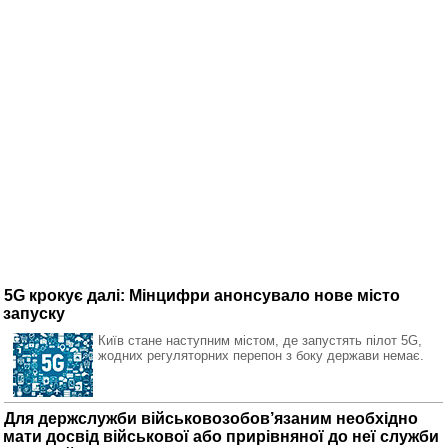
5G крокує далі: Мінцифри анонсувало нове місто
запуску
Київ стане наступним містом, де запустять пілот 5G,
жодних регуляторних перепон з боку держави немає.
Для держслужби військовозобов’язаним необхідно
мати досвід військової або прирівняної до неї служби