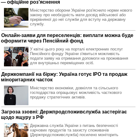
— офіційне роз’яснення
Міністерство оборони України роз'яснило норми нового
закону про необхідність мати досвід військової або
прирівняної до неї служби для вступу на державну
службу.
Онлайн-заяви для переселенців: виплати можна буде
оформити через Пенсійний фонд
У квітні цього року на порталі електронних послуг
Пенсійного фонду України з'явиться можливість
подати заяву на отримання допомоги на проживання
для внутрішньо переміщених осіб.
Держкомпанії на біржу: Україна готує IPO та продаж
міноритарних часток
Міністерство економіки, довкілля та сільського
господарства опрацьовує можливість часткового
продажу стратегічних активів.
Загроза ззовні: Держпродспоживслужба застерігає
щодо ящуру з РФ
Державна служба України з питань безпечності
харчових продуктів та захисту споживачів
(Держпродспоживслужба) посилено моніторить