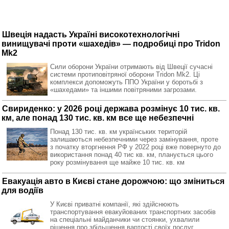
Швеція надасть Україні високотехнологічні
винищувачі проти «шахедів» — подробиці про Tridon
Mk2
Сили оборони України отримають від Швеції сучасні
системи протиповітряної оборони Tridon Mk2. Ці
комплекси допоможуть ППО України у боротьбі з
«шахедами» та іншими повітряними загрозами.
Свириденко: у 2026 році держава розмінує 10 тис. кв.
км, але понад 130 тис. кв. км все ще небезпечні
Понад 130 тис. кв. км українських територій
залишаються небезпечними через замінування, проте
з початку вторгнення РФ у 2022 році вже повернуто до
використання понад 40 тис кв. км, планується цього
року розмінування ще майже 10 тис. кв. км
Евакуація авто в Києві стане дорожчою: що зміниться
для водіїв
У Києві приватні компанії, які здійснюють
транспортування евакуйованих транспортних засобів
на спеціальні майданчики чи стоянки, ухвалили
рішення про збільшення вартості своїх послуг.