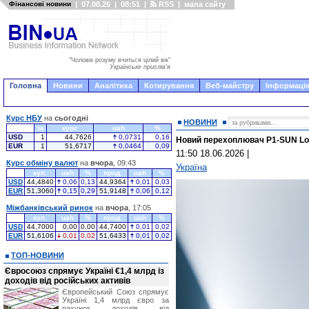
Фінансові новини
|
07.08.26
|
08:51
|
RSS
|
мапа сайту
"Чоловік розуму вчиться цілий вік"
Українське прислів'я
Головна
Новини
Аналітика
Котирування
Веб-майстру
Інформація
Курс НБУ
на
сьогодні
НОВИНИ
за
курс
uah
%
USD
1
44,7626
0,0731
0,16
Новий перехоплювач P1-SUN Long 
EUR
1
51,6717
0,0464
0,09
11:50 18.06.2026
|
Курс обміну валют
на
вчора
, 09:43
Україна
куп.
uah
%
прод.
uah
%
USD
44,4840
0,06
0,13
44,9364
0,01
0,03
EUR
51,3060
0,15
0,29
51,9148
0,06
0,12
Міжбанківський ринок
на
вчора
, 17:05
куп.
uah
%
прод.
uah
%
USD
44,7000
0,00
0,00
44,7400
0,01
0,02
EUR
51,6106
0,01
0,02
51,6433
0,01
0,02
ТОП-НОВИНИ
Євросоюз спрямує Україні €1,4 млрд із
доходів від російських активів
Європейський Союз спрямує
Україні 1,4 млрд євро за
рахунок доходів від