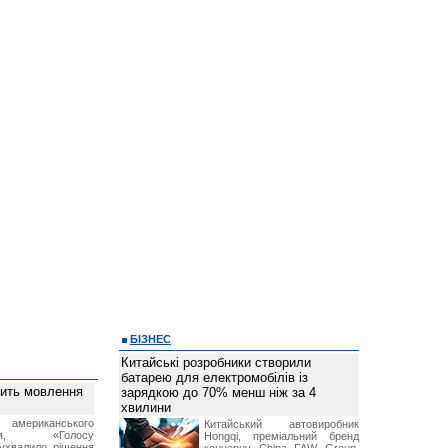
БІЗНЕС
Китайські розробники створили
батарею для електромобілів із
вить мовлення
зарядкою до 70% менш ніж за 4
хвилини
о американського
Китайський автовиробник
ення, «Голосу
Hongqi, преміальний бренд
ухвалило рішення