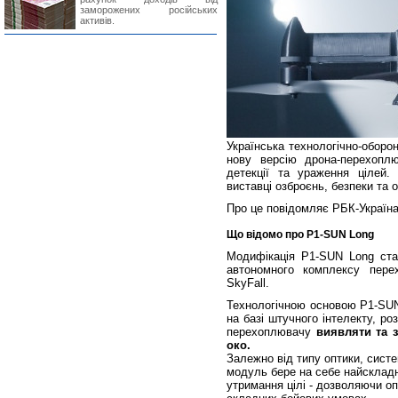
заморожених російських
активів.
Українська технологічно-оборо
нову версію дрона-перехопл
детекції та ураження цілей. 
виставці озброєнь, безпеки та 
Про це повідомляє РБК-Україна
Що відомо про P1-SUN Long
Модифікація P1-SUN Long ста
автономного комплексу пере
SkyFall.
Технологічною основою P1-SUN
на базі штучного інтелекту, р
перехоплювачу
виявляти та 
око.
Залежно від типу оптики, систе
модуль бере на себе найскладн
утримання цілі - дозволяючи оп