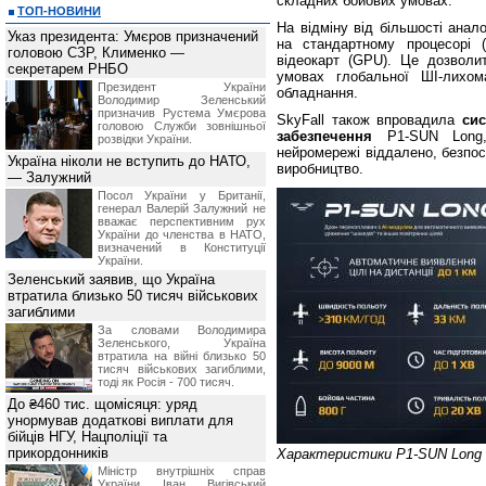
складних бойових умовах.
ТОП-НОВИНИ
На відміну від більшості ана
Указ президента: Умєров призначений
на стандартному процесорі 
головою СЗР, Клименко —
відеокарт (GPU). Це дозволит
секретарем РНБО
умовах глобальної ШІ-лихома
Президент України
обладнання.
Володимир Зеленський
призначив Pустема Умєрова
SkyFall також впровадила
сис
головою Служби зовнішньої
забезпечення
P1-SUN Long, 
розвідки України.
нейромережі віддалено, безпос
Україна ніколи не вступить до НАТО,
виробництво.
— Залужний
Посол України у Британії,
генерал Валерій Залужний не
вважає перспективним рух
України до членства в НАТО,
визначений в Конституції
України.
Зеленський заявив, що Україна
втратила близько 50 тисяч військових
загиблими
За словами Володимира
Зеленського, Україна
втратила на війні близько 50
тисяч військових загиблими,
тоді як Росія - 700 тисяч.
До ₴460 тис. щомісяця: уряд
унормував додаткові виплати для
бійців НГУ, Нацполіції та
прикордонників
Характеристики P1-SUN Long (
Міністр внутрішніх справ
України Іван Вигівський