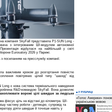
нна компанія SkyFall представила P1-SUN Long -
ювача з інтегрованим ШІ-модулем автономної
Презентація відбулася на найбільшій у світі
оборони Eurosatory 2026 у Парижі.
 з посиланням на пресслужбу компанії.
ла важливим кроком до розгортання повністю
хоплення повітряних цілей типу "шахед" від
 Long є нова система термінального наведення
озроблена R&D-командою SkyFall. Вона дозволяє
У РУБРИЦІ
захоплювати ворожі цілі швидше за людське
«Голос Америки» поно
ма фіксує ціль на відстані до кілометра. ШІ-
українською мовою
ішу частину роботи - детекцію, супровід та
Керівництв
ератору діяти швидше й точніше навіть у
іномовл
Америки», 