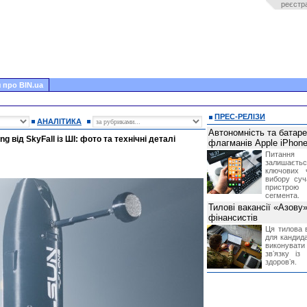
реєстр
 про BIN.ua
ПРЕС-РЕЛІЗИ
АНАЛІТИКА
Автономність та батар
від SkyFall із ШІ: фото та технічні деталі
флагманів Apple iPhone
Питання
залишає
ключових 
вибору суч
пристрою
сегмента.
Тилові вакансії «Азову
фінансистів
Ця тилова в
для кандида
виконувати 
звʼязку із
здоровʼя.