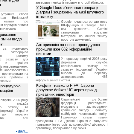
иплати для
завершив період із першим в історії збитком.
а
У Google Docs з’явилася генерація
діаграм і зображень на базі штучного
нутрішніх справ
інтелекту
ван Вигівський
в накази про
Google почав розгортати нову
я порядків виплат
ШІ-функцію в Google Docs,
 винагород
яка дозволить Gemini
створювати візуальні
довження
матеріали на основі тексту
а зміни щодо
просто в документі.
ку
Авторизацію за новою процедурою
 за письмовою
пройшли вже 682 інформаційні
ою затвердила
системи
ення режиму
У першому півріччі 2026 року
го захисту для
Державна служба
ів в країнах
спеціального зв'язку та
із нововведенням,
захисту інформації України
овозобов'язані
внесла до переліку
ь претендувати на
авторизованих 485
ності проблем з
інформаційних систем.
ентами.
Конфлікт навколо FIFA: Європа
 процедурою
допускає бойкот ЧС через прихід
маційні
приватних інвесторів
Європейські футбольні
івріччі 2026 року
федерації розглядають
вна служба
можливість застосування
ого зв'язку та
крайнього заходу - бойкоту
формації України
майбутніх чемпіонатів світу.
до переліку
Причиною стали плани
зованих 485
президента FIFA Джанні Інфантіно залучити
приватних інвесторів до комерційної діяльності
організації, повідомляє Sky News.
•
далі...