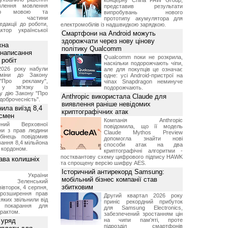
концерну China FAW Group,
влення мовлення
представив результати
ькою мовою та
випробувань нового
ння частини
прототипу акумулятора для
редакції до роботи,
електромобілів із надшвидкою зарядкою.
ктор української
Смартфони на Android можуть
здорожчати через нову цінову
жна
політику Qualcomm
 написання
Qualcomm поки не розкрила,
 робіт
наскільки подорожчають чіпи,
2026 року набули
але для покупців це означає
зміни до Закону
одне: усі Android-пристрої на
"Про рекламу",
чіпах Snapdragon неминуче
 у зв'язку із
подорожчають.
у дію Закону "Про
Anthropic використала Claude для
доброчесність".
виявлення раніше невідомих
нила виїзд 8,4
криптографічних атак
дсмен
Компанія Anthropic
ений Верховної
повідомила, що її модель
ни з прав людини
Claude Mythos Preview
бінець повідомив
допомогла знайти нові
ання 8,4 мільйона
способи атак на два
а кордоном.
криптографічні алгоритми -
постквантову схему цифрового підпису HAWK
ава колишніх
та спрощену версію шифру AES.
Історичний антирекорд Samsung:
ент України
мобільний бізнес компанії став
ир Зеленський
збитковим
вівторок, 4 серпня,
 розширення прав
Другий квартал 2026 року
 яких звільнили від
приніс рекордний прибуток
я покарання для
для Samsung Electronics,
рактом.
забезпечений зростанням цін
 уряд
на чипи пам'яті, проте
підрозділ смартфонів