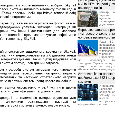
унормував додаткові в
бійців НГУ, Нацполіції т
лгоритмів є якість навчальних вибірок. SkyFall
прикордонників
своєї системи штучного інтелекту тисячі годин
Міністр в
. Також власний носій, що імітує тепловий слід
України І
івпраці з партнерами.
підписа
затвердженн
еревірку, вже застосовується на фронті та має
додаткових
дтверджених уражень "шахедів". Інтеграція ШІ
Євросоюз схвалив про
дшим, точнішим і доступнішим для масового
тимчасового захисту т
о технології, щоб масштабувати ефективне
чоловіків призовного ві
, - говорять у SkyFall.
Рада ЄС
процедур
продовж
тимчасово
ий з системою віддаленого керування SkyFall,
українц
равління перехоплювачем з будь-якої точки
Євросоюзу, 
 інтернет-з'єднання. Такий підхід відкриває нові
що новоприбулі військ
систем протидії повітряним загрозам.
громадяни України зможут
статус лише за відсут
ром у розробці систем автоматичного наведення
військово-обліковими докум
І-модуля для перехоплення повітряних загроз є
Авторизацію за новою
мпетенцій та частиною стратегічного напряму
пройшли вже 682 інфор
их безпілотних систем (роїв) нового покоління.
системи
У першому п
 єдиної екосистеми, у якій усі типи дронів
Держа
вляти, ідентифікувати та уражати цілі.
спеціальн
захисту ін
ідеодані та телеметрія використовуються для
внесла 
я алгоритмів розпізнавання, навігації та
автори
інформаційних систем.
ність усієї системи з кожною новою місією.