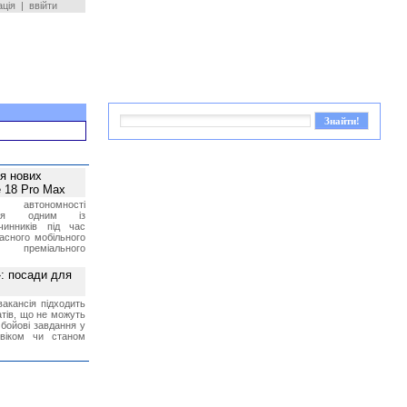
ація
|
ввійти
ея нових
 18 Pro Max
 автономності
ться одним із
чинників під час
асного мобільного
 преміального
»: посади для
акансія підходить
тів, що не можуть
бойові завдання у
 віком чи станом