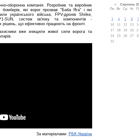
«
Серпень 2
ічно-оборонна компанія. Розробник та виробник
Пн
Вт
Ср
Чт
П
 бомберів, які ворог прозвав "Баба Яга" і які
ли українського війська, FPV-дронів Shrike,
P1-SUN, систем зв'язку та компонентів -
3
4
5
6
х рішень, що ефективно працюють на фронті.
10
11
12
13
1
17
18
19
20
2
захисники вже знищили живої сили ворога та
оларів.
24
25
26
27
2
31
За матеріалами:
РБК-Україна