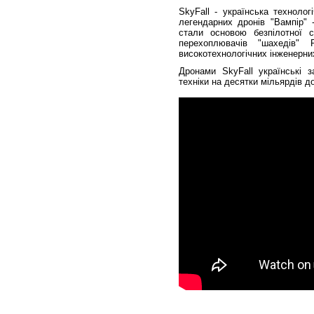
SkyFall - українська технолог
легендарних дронів "Вампір" -
стали основою безпілотної си
перехоплювачів "шахедів" 
високотехнологічних інженерни
Дронами SkyFall українські 
техніки на десятки мільярдів д