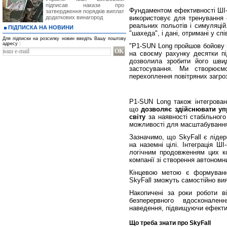
підписав накази про
Фундаментом ефективності ШІ-а
затвердження порядків виплат
додаткових винагород
використовує для тренування 
реальних польотів і симуляцій
ПІДПИСКА НА НОВИНИ
"шахеда", і дані, отримані у сп
Для підписки на розсилку новин введіть Вашу поштову
адресу :
"P1-SUN Long пройшов бойову п
на своєму рахунку десятки пі
дозволила зробити його шви
застосування. Ми створюєм
перехоплення повітряних загроз"
P1-SUN Long також інтегрован
що
дозволяє здійснювати уп
світу
за наявності стабільного
можливості для масштабування 
Зазначимо, що SkyFall є ліде
на наземні цілі. Інтеграція Ш
логічним продовженням цих ко
компанії зі створення автономн
Кінцевою метою є формування
SkyFall зможуть самостійно вия
Накопичені за роки роботи в
безперервного вдосконаленн
наведення, підвищуючи ефектив
Що треба знати про SkyFall