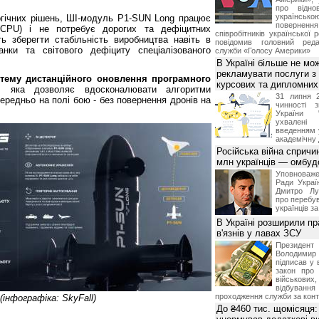
про відно
українс
логічних рішень, ШІ-модуль P1-SUN Long працює
поверне
(CPU) і не потребує дорогих та дефіцитних
співробітників української 
ь зберегти стабільність виробництва навіть в
повідомив головний реда
нки та світового дефіциту спеціалізованого
служби «Голосу Америки»
В Україні більше не мо
рекламувати послуги з
тему дистанційного оновлення програмного
курсових та дипломних
яка дозволяє вдосконалювати алгоритми
31 липня 
ередньо на полі бою - без повернення дронів на
чинності 
України 
ухвалені
введенням 
академічну 
Російська війна спричи
млн українців — омбу
Уповноваж
Ради Украї
Дмитро Лу
про перебув
українців з
В Україні розширили пр
в'язнів у лавах ЗСУ
Презид
Володим
підписав у 
закон про
військових,
відбуванн
проходження служби за конт
інфографіка: SkyFall)
До ₴460 тис. щомісяця: