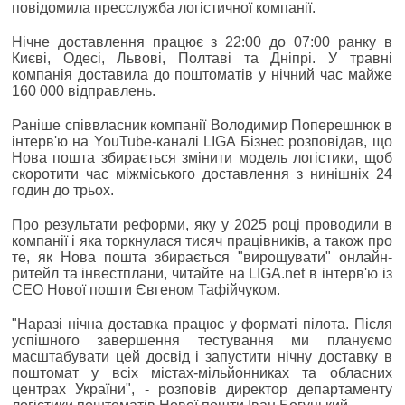
повідомила пресслужба логістичної компанії.
Нічне доставлення працює з 22:00 до 07:00 ранку в
Києві, Одесі, Львові, Полтаві та Дніпрі. У травні
компанія доставила до поштоматів у нічний час майже
160 000 відправлень.
Раніше співвласник компанії Володимир Поперешнюк в
інтерв'ю на YouTube-каналі LIGA Бізнес розповідав, що
Нова пошта збирається змінити модель логістики, щоб
скоротити час міжміського доставлення з нинішніх 24
годин до трьох.
Про результати реформи, яку у 2025 році проводили в
компанії і яка торкнулася тисяч працівників, а також про
те, як Нова пошта збирається "вирощувати" онлайн-
ритейл та інвестплани, читайте на LIGA.net в інтерв'ю із
СЕО Нової пошти Євгеном Тафійчуком.
"Наразі нічна доставка працює у форматі пілота. Після
успішного завершення тестування ми плануємо
масштабувати цей досвід і запустити нічну доставку в
поштомат у всіх містах-мільйонниках та обласних
центрах України", - розповів директор департаменту