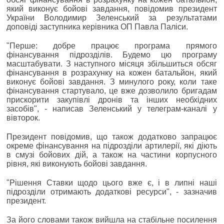
який виконує бойові завдання, повідомив президент
України Володимир Зеленський за результатами
доповіді заступника керівника ОП Павла Паліси.
"Перше: добре працює програма прямого
фінансування підрозділів. Будемо цю програму
масштабувати. З наступного місяця збільшиться обсяг
фінансування в розрахунку на кожен батальйон, який
виконує бойові завдання. З минулого року, коли таке
фінансування стартувало, це вже дозволило бригадам
прискорити закупівлі дронів та інших необхідних
засобів", - написав Зеленський у телеграм-каналі у
вівторок.
Президент повідомив, що також додатково запрацює
окреме фінансування на підрозділи артилерії, які діють
в смузі бойових дій, а також на частини корпусного
рівня, які виконують бойові завдання.
"Рішення Ставки щодо цього вже є, і в липні наші
підрозділи отримають додаткові ресурси", - зазначив
президент.
За його словами також вийшла на стабільне посилення