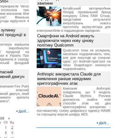
Коло»
хвилини
ермаркетів Varus
Китайський автовиробник
 оголосила про
Hongqi, преміальний бренд
ежі магазинів біля
концерну China FAW Group,
ло". Фінальне
представив результати
угоди відбулося 4
випробувань нового
прототипу акумулятора для
 зупинку
електромобілів із надшвидкою зарядкою.
ої продукції в
Смартфони на Android можуть
здорожчати через нову цінову
errexpo вирішила
політику Qualcomm
и виробництво
Qualcomm поки не розкрила,
ної продукції на
наскільки подорожчають чіпи,
ах в Україні. Про
але для покупців це означає
відомила в середу
одне: усі Android-пристрої на
ській фондовій
чіпах Snapdragon неминуче
подорожчають.
власний
Anthropic використала Claude для
тивний двигун
виявлення раніше невідомих
криптографічних атак
компанія Fire Point
Компанія Anthropic
ила власний
повідомила, що її модель
вний двигун, який
Claude Mythos Preview
имати крилата
допомогла знайти нові
мінго".
способи атак на два
криптографічні алгоритми -
постквантову схему цифрового підпису HAWK
•
далі...
та спрощену версію шифру AES.
026 »
т
Сб
Нд
•
далі...
1
2
7
8
9