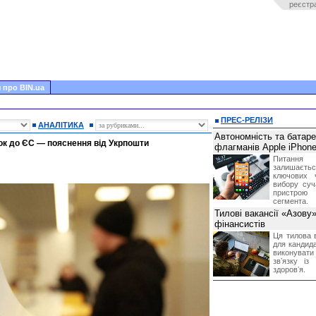
реєстр
 про BIN.ua
ПРЕС-РЕЛІЗИ
АНАЛІТИКА
Автономність та батар
к до ЄС — пояснення від Укрпошти
флагманів Apple iPhone
Питання
залишає
ключових 
вибору суч
пристрою
сегмента.
Тилові вакансії «Азову
фінансистів
Ця тилова в
для кандида
виконувати 
звʼязку із
здоровʼя.