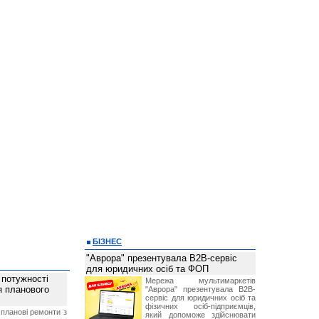
БІЗНЕС
"Аврора" презентувала B2B-сервіс
для юридичних осіб та ФОП
 потужності
Мережа мультимаркетів
ля планового
"Аврора" презентувала B2B-
сервіс для юридичних осіб та
фізичних осіб-підприємців,
планові ремонти з
який допоможе здійснювати