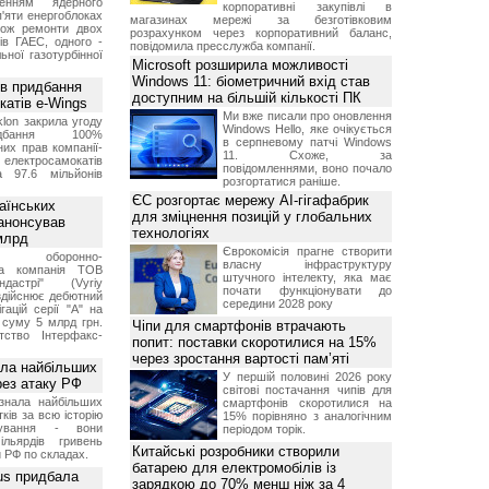
женням ядерного
корпоративні закупівлі в
'яти енергоблоках
магазинах мережі за безготівковим
кож ремонти двох
розрахунком через корпоративний баланс,
тів ГАЕС, одного -
повідомила пресслужба компанії.
ьної газотурбінної
Microsoft розширила можливості
Windows 11: біометричний вхід став
ив придбання
доступним на більшій кількості ПК
катів e-Wings
Ми вже писали про оновлення
lon закрила угоду
Windows Hello, яке очікується
бання 100%
в серпневому патчі Windows
их прав компанії-
11. Схоже, за
електросамокатів
повідомленнями, воно почало
а 97.6 мільйонів
розгортатися раніше.
ЄС розгортає мережу AI-гігафабрик
аїнських
для зміцнення позицій у глобальних
 анонсував
технологіях
 млрд
Єврокомісія прагне створити
ька оборонно-
власну інфраструктуру
чна компанія ТОВ
штучного інтелекту, яка має
дастрі" (Vyriy
почати функціонувати до
 здійснює дебютний
середини 2028 року
гацій серії "А" на
 суму 5 млрд грн.
Чіпи для смартфонів втрачають
ство Інтерфакс-
попит: поставки скоротилися на 15%
через зростання вартості пам’яті
ала найбільших
У першій половині 2026 року
ерез атаку РФ
світові постачання чипів для
знала найбільших
смартфонів скоротилися на
ків за всю історію
15% порівняно з аналогічним
нування - вони
періодом торік.
ільярдів гривень
Китайські розробники створили
 РФ по складах.
батарею для електромобілів із
us придбала
зарядкою до 70% менш ніж за 4