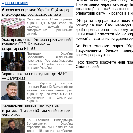
ТОП-НОВИНИ
ІТ-інтеграцію через систему In
організації зі штаб-квартиро
Євросоюз спрямує Україні €1,4 млрд
операторів світу", - розповів він
із доходів від російських активів
Європейський Союз спрямує
"Якщо ви відправляєте посилк
Україні 1,4 млрд євро за
роботу за вас. Самі нарахуєм
рахунок доходів від
країн призначення, і вашому о
заморожених російських
активів.
іншій країні сплатити кілька 
комісії", - зазначив гендиректо
Указ президента: Умєров призначений
головою СЗР, Клименко —
За його словами, зараз "Укр
секретарем РНБО
Національним банком завер
Президент України
взаєморозрахунків.
Володимир Зеленський
призначив Pустема Умєрова
"Тож просто врахуйте нові пра
головою Служби зовнішньої
Смілянський.
розвідки України.
Україна ніколи не вступить до НАТО,
— Залужний
Посол України у Британії,
генерал Валерій Залужний не
вважає перспективним рух
України до членства в НАТО,
визначений в Конституції
України.
Зеленський заявив, що Україна
втратила близько 50 тисяч військових
загиблими
За словами Володимира
Зеленського, Україна
втратила на війні близько 50
тисяч військових загиблими,