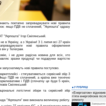
инають поетапно запроваджувати нові правила
ок: якщо ПДВ не сплачений, "Укрпошта" одразу
АТ "Укрпошта" Ігор Смілянський.
е в Україну, а з України! З 1 липня всі 27 країн
апроваджувати нові правила оформлення
в він у Телеграм.
мію, і не дуже радісна новина для всіх, хто
авляє зразки продукції чи подарунки вартістю
ни запускатимуть нові правила поступово.
ркетплейсі - стягуватиметься сервісний збір 3
Якщо ПДВ не сплачений, а країна вже технічно
формлюватиме і ПДВ (спочатку це буде 5 країн,
зповів Смілянський
У РУБРИЦІ
іональні логістичні збори та сервісний збір
«Енергоатом» відновив
п’яти енергоблоків піс
ремонту
нда "Укрпошти" вже виконала величезну роботу.
Завершено 
з усіма 27 країнами ЄС, а й реалізували повну