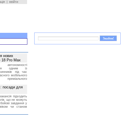
ація
|
ввійти
ея нових
 18 Pro Max
 автономності
ться одним із
чинників під час
асного мобільного
 преміального
»: посади для
акансія підходить
тів, що не можуть
бойові завдання у
 віком чи станом