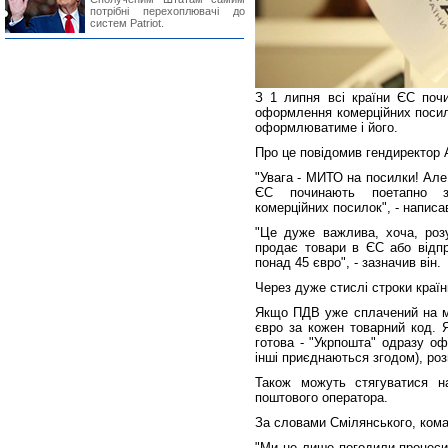
потрібні перехоплювачі до
систем Patriot.
З 1 липня всі країни ЄС поч
оформлення комерційних посил
оформлюватиме і його.
Про це повідомив гендиректор 
"Увага - МИТО на посилки! Але н
ЄС починають поетапно з
комерційних посилок", - написа
"Це дуже важлива, хоча, розу
продає товари в ЄС або відпр
понад 45 євро", - зазначив він.
Через дуже стислі строки краї
Якщо ПДВ уже сплачений на ма
євро за кожен товарний код. 
готова - "Укрпошта" одразу о
інші приєднаються згодом), ро
Також можуть стягуватися нац
поштового оператора.
За словами Смілянського, кома
"Ми не лише погодили процеси 