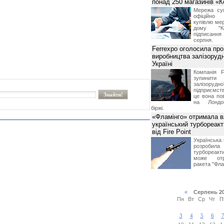
понад 250 магазинів «
Мережа суп
офіційно
купівлю мер
дому "Ко
підписання 
серпня.
Ferrexpo оголосила про
виробництва залізорудн
Україні
Компанія F
зупинит
залізоруд
підприємств
це вона по
на Лондон
біржі.
«Фламінго» отримала 
український турбореак
від Fire Point
Українська 
розроб
турбореакти
може отр
ракета "Фла
«
Серпень 2
Пн
Вт
Ср
Чт
П
3
4
5
6