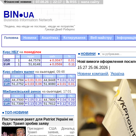
Фінансові новини
|
07.08.26
|
22:17
|
RSS
|
мапа сайту
"Людина, яка нікуди не поспішає, нікуди не потрапляє"
Грегорі Девід Робертс
Головна
Новини
Аналітика
Котирування
Веб-майстру
Інформація
Курс НБУ
на
понеділок
НОВИНИ
за
курс
uah
%
USD
1
44,7579
0,0047
0,01
Нові вимоги оформлення посило
EUR
1
51,6148
0,0569
0,11
15:27 25.06.2026
|
Курс обміну валют
на
сьогодні
, 09:48
Новини компаній
,
Україна
куп.
uah
%
прод.
uah
%
USD
44,4784
0,01
0,01
44,9448
0,01
0,02
EUR
51,2752
0,03
0,06
51,9080
0,01
0,01
Міжбанківський ринок
на
сьогодні
, 17:01
куп.
uah
%
прод.
uah
%
USD
44,7500
0,05
0,11
44,7800
0,04
0,09
EUR
51,7399
0,13
0,25
51,7612
0,12
0,23
ТОП-НОВИНИ
Постачання ракет для Patriot Україні не
буде: Трамп зробив заяву
Президент США Дональд
Трамп заявив, що
Сполученим Штатам самим