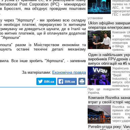
переванта
ternational Post Corporation (IPC) - міжнародної
палива на п
АЕС, а та
ю в Брюсселі, яка об'єднує провідних поштових
гідроагрега
.
ГЕС і мобіл
установки
у через "Укрпошту" - ми зробимо всю складну
Uklon офіційно заверш
о необхідні платежі, перерахуємо їх митницям
оператора електросамо
тримувачу не доведеться шукати, де в Італії чи
Компанія Uk
євро митних платежів, ще й оплачувати додаткові
з прид
р "Укрпошти"
корпоративн
оператора 
пошта" разом із Міністерством економіки та
e-Wings з
шують останні технічні деталі механізму
гривень.
Один із найбільших укр
виробників FPV-дронів
вила. Все інше зробить "Укрпошта", - запевнив
випуск облігацій на ₴5
Українс
технологі
За матеріалами:
Економічна правда
"Вирій Ін
Industries)
випуск облі
номінальну
Про це повідомляє агент
Україна.
Компанія Rozetka зазн
втрат у своїй історії ч
Rozetka за
прямих збит
свого іс
сягають м
через удари
Ритейл-угода року: Var