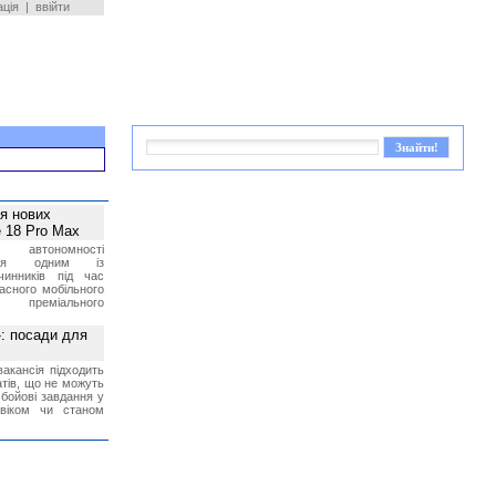
ація
|
ввійти
ея нових
 18 Pro Max
 автономності
ться одним із
чинників під час
асного мобільного
 преміального
»: посади для
акансія підходить
тів, що не можуть
бойові завдання у
 віком чи станом