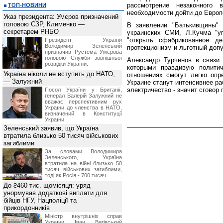
рассмотрение незаконного
ТОП-НОВИНИ
необходимости дойти до Европ
Указ президента: Умєров призначений
головою СЗР, Клименко —
В заявлении "Батькивщины" 
секретарем РНБО
украинских СМИ, Л.Кучма "у
"открыть сфабрикованное 
Президент України
Володимир Зеленський
протекционизм и льготный допу
призначив Pустема Умєрова
головою Служби зовнішньої
Александр Турчинов в связи
розвідки України.
которыми правдивую политич
Україна ніколи не вступить до НАТО,
отношениях смогут легко опр
— Залужний
Украине станут интенсивнее р
электричество - значит сговор 
Посол України у Британії,
генерал Валерій Залужний не
вважає перспективним рух
України до членства в НАТО,
визначений в Конституції
України.
Зеленський заявив, що Україна
втратила близько 50 тисяч військових
загиблими
За словами Володимира
Зеленського, Україна
втратила на війні близько 50
тисяч військових загиблими,
тоді як Росія - 700 тисяч.
До ₴460 тис. щомісяця: уряд
унормував додаткові виплати для
бійців НГУ, Нацполіції та
прикордонників
Міністр внутрішніх справ
України Іван Вигівський