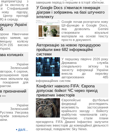
віцепрем'єрці з
завершив період із першим в історії збитком.
ції та експослу в
У Google Docs з’явилася генерація
і Стефанішиній
діаграм і зображень на базі штучного
нову підозру,
є Центр протидії
інтелекту
ПК) в середу.
Google почав розгортати нову
ередачу Україні
ШІ-функцію в Google Docs,
55
яка дозволить Gemini
створювати візуальні
борони Німеччини
матеріали на основі тексту
оріус заявив, що
просто в документі.
імецьку колісну
Авторизацію за новою процедурою
RCH-155 високо
Україні.
пройшли вже 682 інформаційні
системи
ава колишніх
У першому півріччі 2026 року
Державна служба
ент України
спеціального зв'язку та
ир Зеленський
захисту інформації України
вівторок, 4 серпня,
внесла до переліку
 розширення прав
авторизованих 485
 яких звільнили від
інформаційних систем.
я покарання для
Конфлікт навколо FIFA: Європа
рактом.
допускає бойкот ЧС через прихід
ов призначений
приватних інвесторів
о —
Європейські футбольні
федерації розглядають
ент України
можливість застосування
ир Зеленський
крайнього заходу - бойкоту
 Pустема Умєрова
майбутніх чемпіонатів світу.
лужби зовнішньої
Причиною стали плани
раїни.
президента FIFA Джанні Інфантіно залучити
приватних інвесторів до комерційної діяльності
організації, повідомляє Sky News.
•
далі...