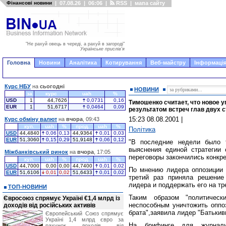
Фінансові новини
|
07.08.26
|
06:06
|
RSS
|
мапа сайту
"Не рахуй овець в череді, а рахуй в загороді"
Українське прислів'я
Головна
Новини
Аналітика
Котирування
Веб-майстру
Інформація
Курс НБУ
на
сьогодні
НОВИНИ
за
курс
uah
%
USD
1
44,7626
0,0731
0,16
Тимошенко считает, что новое 
EUR
1
51,6717
0,0464
0,09
результатом встреч глав двух с
15:23 08.08.2001
|
Курс обміну валют
на
вчора
, 09:43
куп.
uah
%
прод.
uah
%
Політика
USD
44,4840
0,06
0,13
44,9364
0,01
0,03
EUR
51,3060
0,15
0,29
51,9148
0,06
0,12
"В последние недели было 
выяснения единой стратегии 
Міжбанківський ринок
на
вчора
, 17:05
переговоры закончились конкр
куп.
uah
%
прод.
uah
%
USD
44,7000
0,00
0,00
44,7400
0,01
0,02
По мнению лидера оппозиции т
EUR
51,6106
0,01
0,02
51,6433
0,01
0,02
третий раз приняла решение
лидера и поддержать его на тр
ТОП-НОВИНИ
Таким образом "политическ
Євросоюз спрямує Україні €1,4 млрд із
неспособным уничтожить оппо
доходів від російських активів
брата",заявила лидер "Батьки
Європейський Союз спрямує
Україні 1,4 млрд євро за
На брифинге для журнали
рахунок доходів від