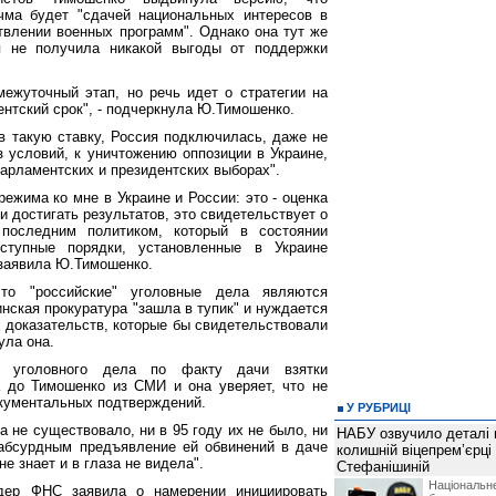
чма будет "сдачей национальных интересов в
твлении военных программ". Однако она тут же
я не получила никакой выгоды от поддержки
ежуточный этап, но речь идет о стратегии на
ентский срок", - подчеркнула Ю.Тимошенко.
ав такую ставку, Россия подключилась, даже не
з условий, к уничтожению оппозиции в Украине,
парламентских и президентских выборах".
ежима ко мне в Украине и России: это - оценка
 достигать результатов, это свидетельствует о
последним политиком, который в состоянии
ступные порядки, установленные в Украине
 заявила Ю.Тимошенко.
что "российские" уголовные дела являются
инская прокуратура "зашла в тупик" и нуждается
х доказательств, которые бы свидетельствовали
ула она.
 уголовного дела по факту дачи взятки
 до Тимошенко из СМИ и она уверяет, что не
кументальных подтверждений.
У РУБРИЦІ
та не существовало, ни в 95 году их не было, ни
НАБУ озвучило деталі 
абсурдным предъявление ей обвинений в даче
колишній віцепрем’єрці
не знает и в глаза не видела".
Стефанішиній
Національн
дер ФНС заявила о намерении инициировать