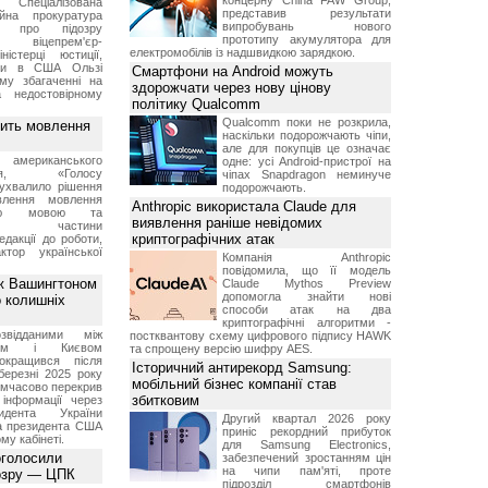
концерну China FAW Group,
Спеціалізована
представив результати
ійна прокуратура
випробувань нового
ли про підозру
прототипу акумулятора для
 віцепрем'єр-
електромобілів із надшвидкою зарядкою.
міністерці юстиції,
їни в США Ользі
Смартфони на Android можуть
му збагаченні на
здорожчати через нову цінову
 недостовірному
політику Qualcomm
Qualcomm поки не розкрила,
вить мовлення
наскільки подорожчають чіпи,
але для покупців це означає
о американського
одне: усі Android-пристрої на
ення, «Голосу
чіпах Snapdragon неминуче
ухвалило рішення
подорожчають.
влення мовлення
Anthropic використала Claude для
ькою мовою та
виявлення раніше невідомих
ння частини
криптографічних атак
редакції до роботи,
ктор української
Компанія Anthropic
повідомила, що її модель
ж Вашингтоном
Claude Mythos Preview
допомогла знайти нові
о колишніх
способи атак на два
криптографічні алгоритми -
звідданими між
постквантову схему цифрового підпису HAWK
оном і Києвом
та спрощену версію шифру AES.
окращився після
Історичний антирекорд Samsung:
березні 2025 року
мобільний бізнес компанії став
имчасово перекрив
збитковим
інформації через
идента України
Другий квартал 2026 року
а президента США
приніс рекордний прибуток
у кабінеті.
для Samsung Electronics,
оголосили
забезпечений зростанням цін
на чипи пам'яті, проте
дозру — ЦПК
підрозділ смартфонів