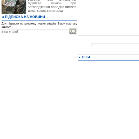
підписав накази про
затвердження порядків виплат
додаткових винагород
ПІДПИСКА НА НОВИНИ
Для підписки на розсилку новин введіть Вашу поштову
адресу :
ТЕГИ