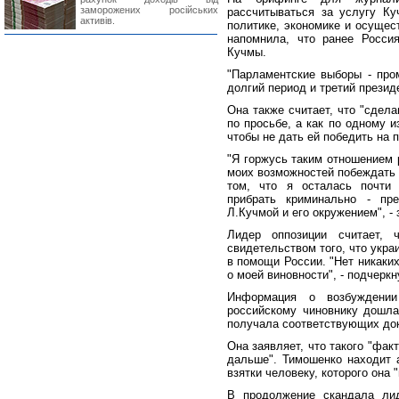
заморожених російських
рассчитываться за услугу Ку
активів.
политике, экономике и осущес
напомнила, что ранее Росси
Кучмы.
"Парламентские выборы - пром
долгий период и третий презид
Она также считает, что "сдел
по просьбе, а как по одному и
чтобы не дать ей победить на 
"Я горжусь таким отношением р
моих возможностей побеждать и
том, что я осталась почти 
прибрать криминально - пре
Л.Кучмой и его окружением", -
Лидер оппозиции считает, 
свидетельством того, что укра
в помощи России. "Нет никаки
о моей виновности", - подчеркн
Информация о возбуждении
российскому чиновнику дошла
получала соответствующих до
Она заявляет, что такого "фак
дальше". Тимошенко находит 
взятки человеку, которого она "
В продолжение скандала ли