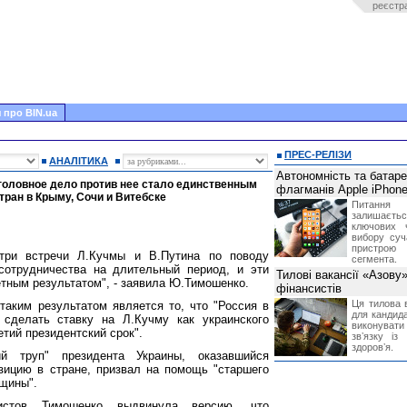
реєстр
 про BIN.ua
ПРЕС-РЕЛІЗИ
АНАЛІТИКА
Автономність та батар
уголовное дело против нее стало единственным
флагманів Apple iPhone
тран в Крыму, Сочи и Витебске
Питання
залишає
ключових 
вибору суч
пристрою
три встречи Л.Кучмы и В.Путина по поводу
сегмента.
сотрудничества на длительный период, и эти
Тилові вакансії «Азову
етным результатом", - заявила Ю.Тимошенко.
фінансистів
Ця тилова в
аким результатом является то, что "Россия в
для кандида
 сделать ставку на Л.Кучму как украинского
виконувати 
етий президентский срок".
звʼязку із
здоровʼя.
ий труп" президента Украины, оказавшийся
зицию в стране, призвал на помощь "старшего
вщины".
стов Тимошенко выдвинула версию, что