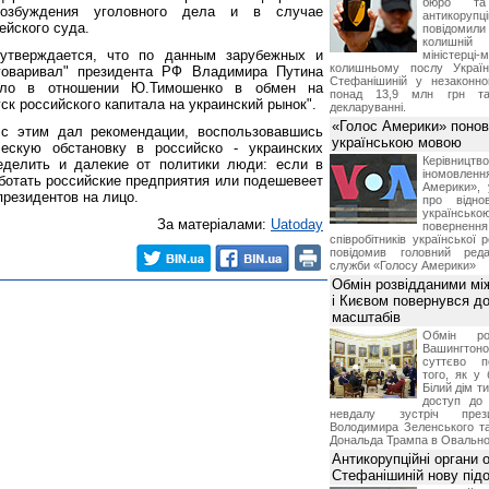
бюро та 
 возбуждения уголовного дела и в случае
антикорупц
ейского суда.
повідоми
колишній
утверждается, что по данным зарубежных и
міністерці-
колишньому послу Укра
говаривал" президента РФ Владимира Путина
Стефанішиній у незаконно
дело в отношении Ю.Тимошенко в обмен на
понад 13,9 млн грн та
ск российского капитала на украинский рынок".
декларуванні.
«Голос Америки» поно
 с этим дал рекомендации, воспользовавшись
українською мовою
ескую обстановку в российско - украинских
Керівництв
еделить и далекие от политики люди: если в
іномовл
аботать российские предприятия или подешевеет
Америки», 
президентов на лицо.
про відно
українс
За матеріалами:
Uatoday
поверне
співробітників української 
повідомив головний реда
служби «Голосу Америки»
Обмін розвідданими мі
і Києвом повернувся д
масштабів
Обмін ро
Вашингт
суттєво п
того, як у 
Білий дім т
доступ до 
невдалу зустріч през
Володимира Зеленського т
Дональда Трампа в Овальном
Антикорупційні органи 
Стефанішиній нову пі