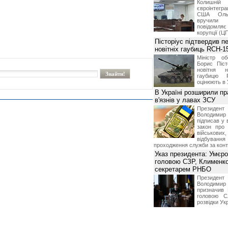
Колишній 
євроінтегра
США Ольз
вручили 
повідомля
корупції (Ц
Пісторіус підтвердив п
новітніх гаубиць RCH-1
Міністр о
Борис Піст
новітня н
гаубицю 
оцінюють в 
В Україні розширили пр
в'язнів у лавах ЗСУ
Презид
Володим
підписав у 
закон про
військових,
відбуванн
проходження служби за конт
Указ президента: Умєр
головою СЗР, Клименк
секретарем РНБО
Презид
Володим
призначив
головою С
розвідки Ук