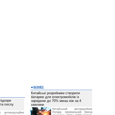
БІЗНЕС
Китайські розробники створили
батарею для електромобілів із
підозри
зарядкою до 70% менш ніж за 4
 та послу
хвилини
Китайський автовиробник
Hongqi, преміальний бренд
е антикорупційне