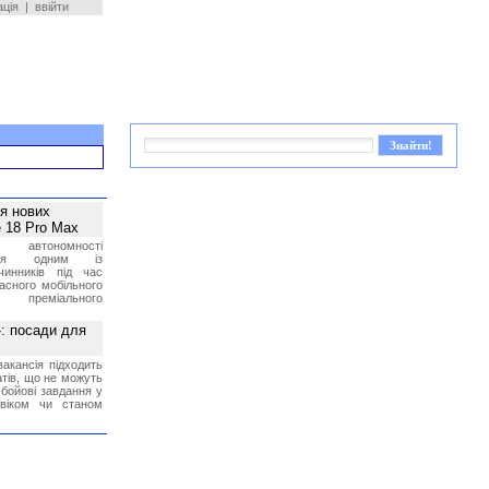
ація
|
ввійти
ея нових
 18 Pro Max
 автономності
ться одним із
чинників під час
асного мобільного
 преміального
»: посади для
акансія підходить
тів, що не можуть
бойові завдання у
 віком чи станом