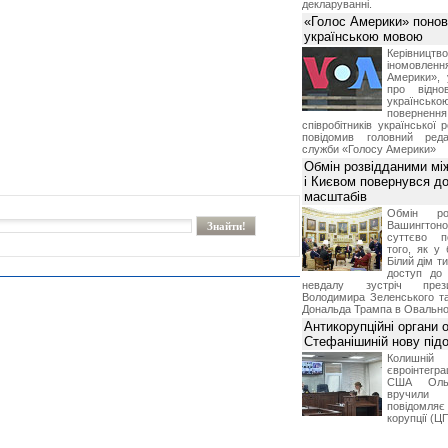
декларуванні.
«Голос Америки» поно
українською мовою
Керівництв
іномовл
Америки», 
про відно
українс
поверне
співробітників української 
повідомив головний реда
служби «Голосу Америки»
Обмін розвідданими мі
і Києвом повернувся д
масштабів
Обмін ро
Вашингт
суттєво п
того, як у 
Білий дім т
доступ до 
невдалу зустріч през
Володимира Зеленського т
Дональда Трампа в Овальном
Антикорупційні органи 
Стефанішиній нову пі
Колишній 
євроінтегра
США Ольз
вручили 
повідомля
корупції (Ц