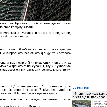
онію та Британію, щоб ті вже цього тижня
в євро кредиту Україні
осиланням на Euractiv, про це стало відомо від
перебігом переговорів.
іки Валдіс Домбровскіс цього тижня їде до
чі Міжнародного валютного фонду та Світового
конати партнерів з G7 пришвидшити виплати за
емою екстреного фінансування, яку G7 ухвалила
а заморозженими активами центрального банку
вав - 18,1 мільярда євро. Але загальна сума
У РУБРИЦІ
льярдів євро, і близько 7 мільярдів досі не
танія та США свої частки ще не надали.
«Флеш» закликав компан
листи від нібито «влас
 міністрами G7 у середу та четвер. Також
Позашта
Президент
оттом Бессентом - 15 квітня;
Бескрест