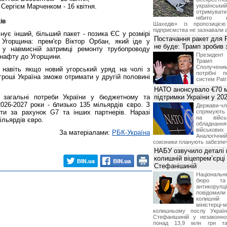
 Сергієм Марченком - 16 квітня.
українськ
отримуват
нібито в
ів
Шахедів» із пропозицією
підприємства не зазнавали а
ує інший, більший пакет - позика ЄС у розмірі
Постачання ракет для Pa
 Угорщина: прем'єр Віктор Орбан, який іде у
не буде: Трамп зробив 
в у навмисній затримці ремонту трубопроводу
Президен
 нафту до Угорщини.
Трамп 
Сполучени
навіть якщо новий угорський уряд на чолі з
потрібні 
роші Україна зможе отримати у другій половині
систем Patri
НАТО анонсувало €70 м
, загальні потреби України у бюджетному та
підтримки України у 202
026-2027 роки - близько 135 мільярдів євро. З
Держави
ти за рахунок G7 та інших партнерів. Наразі
спрямують 
на війсь
ільярдів євро.
обладнанн
військови
За матеріалами:
РБК-Україна
Аналогічни
союзники планують забезпечи
НАБУ озвучило деталі 
колишній віцепрем’єрці
Стефанішиній
Національн
бюро та 
антикорупц
повідоми
колишній
міністерці-
колишньому послу Укра
Стефанішиній у незаконно
понад 13,9 млн грн та