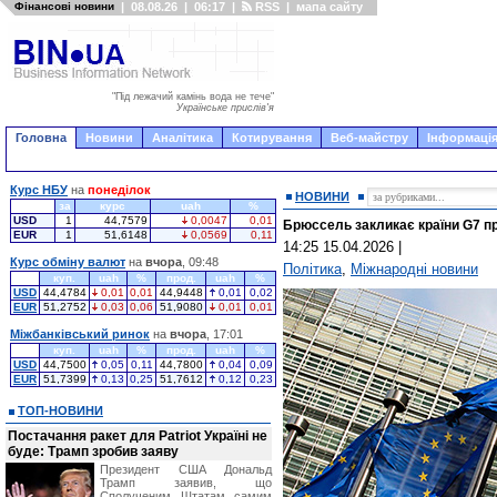
Фінансові новини
|
08.08.26
|
06:17
|
RSS
|
мапа сайту
"Під лежачий камінь вода не тече"
Українське прислів'я
Головна
Новини
Аналітика
Котирування
Веб-майстру
Інформація
Курс НБУ
на
понеділок
НОВИНИ
за
курс
uah
%
USD
1
44,7579
0,0047
0,01
Брюссель закликає країни G7 п
EUR
1
51,6148
0,0569
0,11
14:25 15.04.2026
|
Курс обміну валют
на
вчора
, 09:48
Політика
,
Міжнародні новини
куп.
uah
%
прод.
uah
%
USD
44,4784
0,01
0,01
44,9448
0,01
0,02
EUR
51,2752
0,03
0,06
51,9080
0,01
0,01
Міжбанківський ринок
на
вчора
, 17:01
куп.
uah
%
прод.
uah
%
USD
44,7500
0,05
0,11
44,7800
0,04
0,09
EUR
51,7399
0,13
0,25
51,7612
0,12
0,23
ТОП-НОВИНИ
Постачання ракет для Patriot Україні не
буде: Трамп зробив заяву
Президент США Дональд
Трамп заявив, що
Сполученим Штатам самим