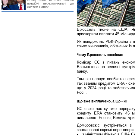
потрібні перехоплювачі до
систем Patriot.
Брюссель тисне на США, Яп
прискорили виплати 45 мільярді
Як повідомляє РБК-Україна з п
трьох чиновників, обізнаних із 
Чому Брюссель поспішає
Комісар ЄС з питань економ
Вашингтона на весняні зустрі
банку.
Там він планує особисто пере
так званим кредитом ERA - сх
ще у 2024 році та забезпечил
Росії.
Що вже виплачено, а що - ні
ЄС свою частку вже перераху
кредиту ERA становить 45 мі
виплачено. Японія, Велика Бри
Домбровскіс зустрінеться з
заплановані окремі переговори:
з міністром фінансів США Ск