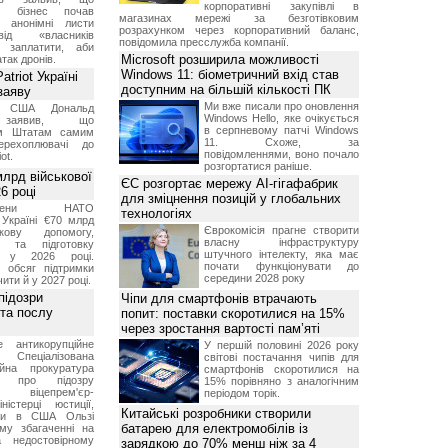
корпоративні закупівлі в
ий бізнес почав
магазинах мережі за безготівковим
и анонімні листи
розрахунком через корпоративний баланс,
ід «власників
повідомила пресслужба компанії.
 заплатити, аби
Microsoft розширила можливості
так дронів.
Windows 11: біометричний вхід став
triot Україні
доступним на більшій кількості ПК
заяву
Ми вже писали про оновлення
т США Дональд
Windows Hello, яке очікується
заявив, що
в серпневому патчі Windows
м Штатам самим
11. Схоже, за
перехоплювачі до
повідомленнями, воно почало
ot.
розгортатися раніше.
лрд військової
ЄС розгортає мережу AI-гігафабрик
6 році
для зміцнення позицій у глобальних
-члени НАТО
технологіях
Україні €70 млрд
Єврокомісія прагне створити
кову допомогу,
власну інфраструктуру
я та підготовку
штучного інтелекту, яка має
х у 2026 році.
почати функціонувати до
й обсяг підтримки
середини 2028 року
ти й у 2027 році.
підозри
Чіпи для смартфонів втрачають
 та послу
попит: поставки скоротилися на 15%
через зростання вартості пам’яті
е антикорупційне
У першій половині 2026 року
Спеціалізована
світові постачання чипів для
ійна прокуратура
смартфонів скоротилися на
ли про підозру
15% порівняно з аналогічним
 віцепрем'єр-
періодом торік.
міністерці юстиції,
Китайські розробники створили
їни в США Ользі
батарею для електромобілів із
му збагаченні на
 недостовірному
зарядкою до 70% менш ніж за 4