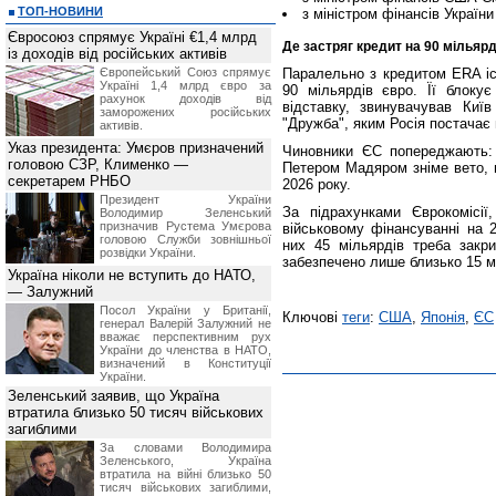
ТОП-НОВИНИ
з міністром фінансів України
Євросоюз спрямує Україні €1,4 млрд
Де застряг кредит на 90 мільярд
із доходів від російських активів
Європейський Союз спрямує
Паралельно з кредитом ERA існ
Україні 1,4 млрд євро за
90 мільярдів євро. Її блокує
рахунок доходів від
відставку, звинувачував Киї
заморожених російських
"Дружба", яким Росія постачає
активів.
Указ президента: Умєров призначений
Чиновники ЄС попереджають: 
головою СЗР, Клименко —
Петером Мадяром зніме вето, г
секретарем РНБО
2026 року.
Президент України
За підрахунками Єврокомісії
Володимир Зеленський
призначив Pустема Умєрова
військовому фінансуванні на 2
головою Служби зовнішньої
них 45 мільярдів треба закри
розвідки України.
забезпечено лише близько 15 м
Україна ніколи не вступить до НАТО,
— Залужний
Посол України у Британії,
Ключові
теги
:
США
,
Японія
,
ЄС
генерал Валерій Залужний не
вважає перспективним рух
України до членства в НАТО,
визначений в Конституції
України.
Зеленський заявив, що Україна
втратила близько 50 тисяч військових
загиблими
За словами Володимира
Зеленського, Україна
втратила на війні близько 50
тисяч військових загиблими,