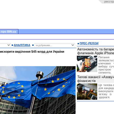
реєстр
 про BIN.ua
ПРЕС-РЕЛІЗИ
АНАЛІТИКА
Автономність та батар
рискорити виділення $45 млрд для України
флагманів Apple iPhone
Питання
залишає
ключових 
вибору суч
пристрою
сегмента.
Тилові вакансії «Азову
фінансистів
Ця тилова в
для кандида
виконувати 
звʼязку із
здоровʼя.