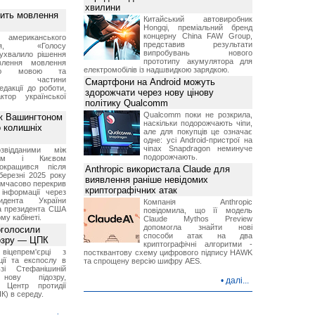
хвилини
вить мовлення
Китайський автовиробник
Hongqi, преміальний бренд
концерну China FAW Group,
о американського
представив результати
ення, «Голосу
випробувань нового
ухвалило рішення
прототипу акумулятора для
влення мовлення
електромобілів із надшвидкою зарядкою.
ькою мовою та
ння частини
Смартфони на Android можуть
редакції до роботи,
здорожчати через нову цінову
ктор української
політику Qualcomm
Qualcomm поки не розкрила,
ж Вашингтоном
наскільки подорожчають чіпи,
о колишніх
але для покупців це означає
одне: усі Android-пристрої на
чіпах Snapdragon неминуче
звідданими між
подорожчають.
оном і Києвом
окращився після
Anthropic використала Claude для
березні 2025 року
виявлення раніше невідомих
имчасово перекрив
криптографічних атак
інформації через
идента України
Компанія Anthropic
а президента США
повідомила, що її модель
у кабінеті.
Claude Mythos Preview
допомогла знайти нові
оголосили
способи атак на два
дозру — ЦПК
криптографічні алгоритми -
віцепрем'єрці з
постквантову схему цифрового підпису HAWK
ції та експослу в
та спрощену версію шифру AES.
і Стефанішиній
нову підозру,
•
далі...
є Центр протидії
ПК) в середу.