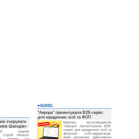
БІЗНЕС
"Аврора" презентувала B2B-сервіс
для юридичних осіб та ФОП
ії ігнорувати
Мережа мультимаркетів
ників Шахедів»
"Аврора" презентувала B2B-
сервіс для юридичних осіб та
тний радник
фізичних осіб-підприємців,
а Сергій «Флеш»
який допоможе здійснювати
нов заявив, що