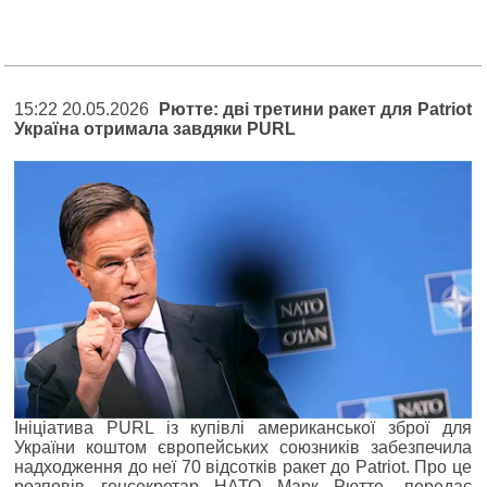
15:22 20.05.2026
Рютте: дві третини ракет для Patriot
Україна отримала завдяки PURL
Ініціатива PURL із купівлі американської зброї для
України коштом європейських союзників забезпечила
надходження до неї 70 відсотків ракет до Patriot. Про це
розповів генсекретар НАТО Марк Рютте, передає