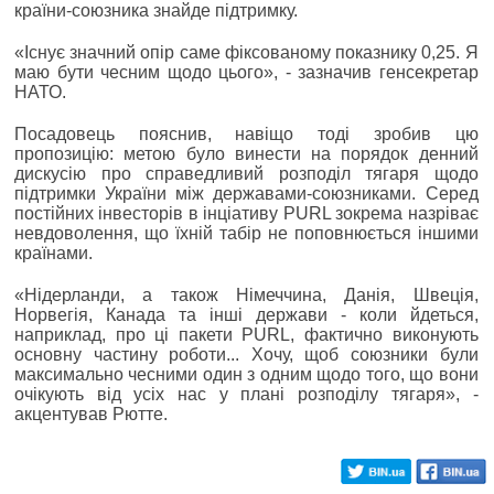
країни-союзника знайде підтримку.
«Існує значний опір саме фіксованому показнику 0,25. Я
маю бути чесним щодо цього», - зазначив генсекретар
НАТО.
Посадовець пояснив, навіщо тоді зробив цю
пропозицію: метою було винести на порядок денний
дискусію про справедливий розподіл тягаря щодо
підтримки України між державами-союзниками. Серед
постійних інвесторів в інціативу PURL зокрема назріває
невдоволення, що їхній табір не поповнюється іншими
країнами.
«Нідерланди, а також Німеччина, Данія, Швеція,
Норвегія, Канада та інші держави - коли йдеться,
наприклад, про ці пакети PURL, фактично виконують
основну частину роботи... Хочу, щоб союзники були
максимально чесними один з одним щодо того, що вони
очікують від усіх нас у плані розподілу тягаря», -
акцентував Рютте.