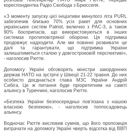
кореспондентка Радіо Свобода з Брюсселя.
«З моменту запуску цієї ініціативи минулого літа PURL
забезпечив близько 70% усіх ракет для основних
українських систем Patriot, включно з PAC-3, а також
90% боєприпасів, що використовуються в інших
системах протиповітряної оборони. Ця підтримка
продовжує надходити. Але ми повинні розвивати це
далі та гарантувати, що підтримка України
залишатиметься сталою у довгостроковій перспективі»,
- наголосив Рютте.
Допомогу Україні обговорять міністри закордонних
держав НАТО на зустрічі у Швеції 21-22 травня. До них
особисто доєднається глава МЗС України Андрій
Сибіга. Це ж питання буде пріоритетним на саміті
альянсу в Туреччині, наголосив Рютте.
«Безпека України безпосередньо пов'язана з нашою
власною безпекою», - наголосив топпосадовець
альянсу.
Водночас Рютте висловив сумнів, що його пропозиція
витрачати на допомогу Україні чверть відсотка від ВВП