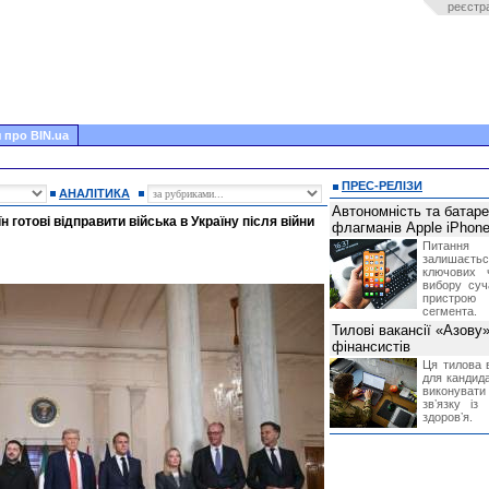
реєстр
 про BIN.ua
ПРЕС-РЕЛІЗИ
АНАЛІТИКА
Автономність та батар
н готові відправити війська в Україну після війни
флагманів Apple iPhone
Питання
залишає
ключових 
вибору суч
пристрою
сегмента.
Тилові вакансії «Азову
фінансистів
Ця тилова в
для кандида
виконувати 
звʼязку із
здоровʼя.