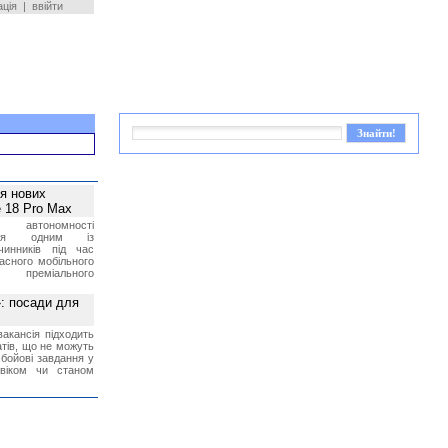
ація
|
ввійти
ея нових
 18 Pro Max
 автономності
ться одним із
чинників під час
асного мобільного
 преміального
»: посади для
акансія підходить
тів, що не можуть
бойові завдання у
 віком чи станом