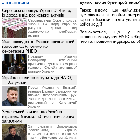
думаю, що це буде проблемою",
ТОП-НОВИНИ
Також відомо, що найближчи
Євросоюз спрямує Україні €1,4 млрд
зустрінуться зі своїми амери
із доходів від російських активів
гарантії безпеки і підготувати
Європейський Союз спрямує
бойових дій".
Україні 1,4 млрд євро за
рахунок доходів від
заморожених російських
Зазначається, що у пер
активів.
головнокомандувач НАТО в Євр
членів, повідомили джерела, об
Указ президента: Умєров призначений
головою СЗР, Клименко —
секретарем РНБО
Президент України
Володимир Зеленський
призначив Pустема Умєрова
головою Служби зовнішньої
розвідки України.
Україна ніколи не вступить до НАТО,
— Залужний
Посол України у Британії,
генерал Валерій Залужний не
вважає перспективним рух
України до членства в НАТО,
визначений в Конституції
України.
Зеленський заявив, що Україна
втратила близько 50 тисяч військових
загиблими
За словами Володимира
Зеленського, Україна
втратила на війні близько 50
тисяч військових загиблими,