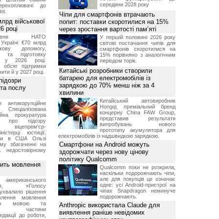
середини 2028 року
перехоплювачі до
ot.
Чіпи для смартфонів втрачають
лрд військової
попит: поставки скоротилися на 15%
6 році
через зростання вартості пам’яті
-члени НАТО
У першій половині 2026 року
Україні €70 млрд
світові постачання чипів для
кову допомогу,
смартфонів скоротилися на
я та підготовку
15% порівняно з аналогічним
х у 2026 році.
періодом торік.
й обсяг підтримки
Китайські розробники створили
ти й у 2027 році.
батарею для електромобілів із
підозри
зарядкою до 70% менш ніж за 4
 та послу
хвилини
Китайський автовиробник
е антикорупційне
Hongqi, преміальний бренд
Спеціалізована
концерну China FAW Group,
ійна прокуратура
представив результати
ли про підозру
випробувань нового
 віцепрем'єр-
прототипу акумулятора для
міністерці юстиції,
електромобілів із надшвидкою зарядкою.
їни в США Ользі
Смартфони на Android можуть
му збагаченні на
 недостовірному
здорожчати через нову цінову
політику Qualcomm
вить мовлення
Qualcomm поки не розкрила,
наскільки подорожчають чіпи,
але для покупців це означає
о американського
одне: усі Android-пристрої на
ення, «Голосу
чіпах Snapdragon неминуче
ухвалило рішення
подорожчають.
влення мовлення
ькою мовою та
Anthropic використала Claude для
ння частини
виявлення раніше невідомих
редакції до роботи,