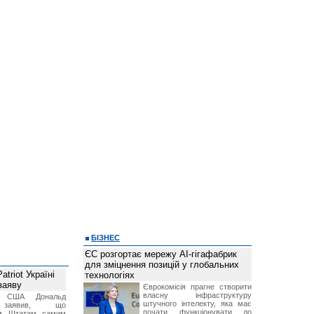
БІЗНЕС
ЄС розгортає мережу AI-гігафабрик
для зміцнення позицій у глобальних
triot Україні
технологіях
заяву
Єврокомісія прагне створити
власну інфраструктуру
т США Дональд
штучного інтелекту, яка має
заявив, що
почати функціонувати до
м Штатам самим