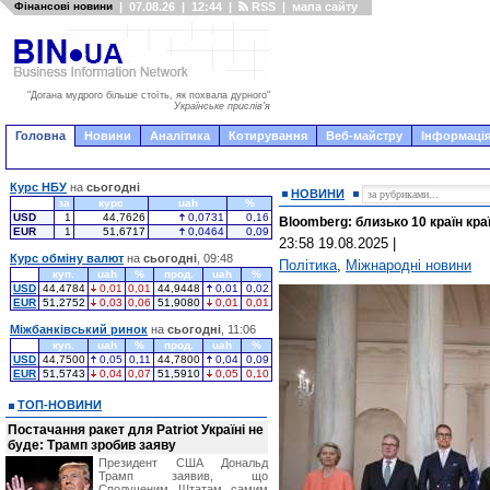
Фінансові новини
|
07.08.26
|
12:44
|
RSS
|
мапа сайту
"Догана мудрого більше стоїть, як похвала дурного"
Українське прислів'я
Головна
Новини
Аналітика
Котирування
Веб-майстру
Інформація
Курс НБУ
на
сьогодні
НОВИНИ
за
курс
uah
%
USD
1
44,7626
0,0731
0,16
Bloomberg: близько 10 країн краї
EUR
1
51,6717
0,0464
0,09
23:58 19.08.2025
|
Курс обміну валют
на
сьогодні
, 09:48
Політика
,
Міжнародні новини
куп.
uah
%
прод.
uah
%
USD
44,4784
0,01
0,01
44,9448
0,01
0,02
EUR
51,2752
0,03
0,06
51,9080
0,01
0,01
Міжбанківський ринок
на
сьогодні
, 11:06
куп.
uah
%
прод.
uah
%
USD
44,7500
0,05
0,11
44,7800
0,04
0,09
EUR
51,5743
0,04
0,07
51,5910
0,05
0,10
ТОП-НОВИНИ
Постачання ракет для Patriot Україні не
буде: Трамп зробив заяву
Президент США Дональд
Трамп заявив, що
Сполученим Штатам самим