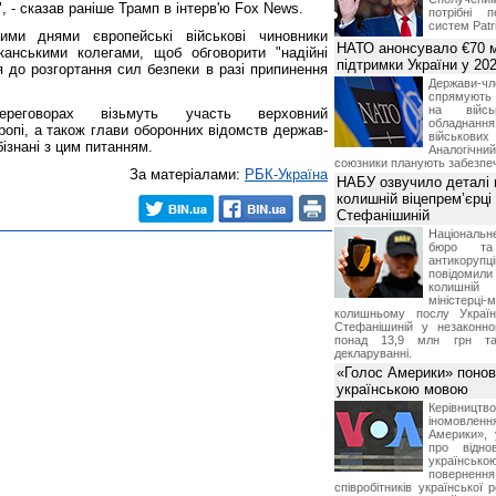
 - сказав раніше Трамп в інтерв'ю Fox News.
потрібні 
систем Patri
ми днями європейські військові чиновники
НАТО анонсувало €70 м
канськими колегами, щоб обговорити "надійні
підтримки України у 202
ся до розгортання сил безпеки в разі припинення
Держави
спрямують 
на війсь
еговорах візьмуть участь верховний
обладнанн
опі, а також глави оборонних відомств держав-
військови
ізнані з цим питанням.
Аналогічни
союзники планують забезпечи
За матеріалами:
РБК-Україна
НАБУ озвучило деталі 
колишній віцепрем’єрці
Стефанішиній
Національн
бюро та 
антикорупц
повідоми
колишній
міністерці-
колишньому послу Укра
Стефанішиній у незаконно
понад 13,9 млн грн та
декларуванні.
«Голос Америки» поно
українською мовою
Керівництв
іномовл
Америки», 
про відно
українс
поверне
співробітників української 