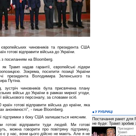
і європейських чиновників та президента США
їн готові відправити війська до України.
 з посиланням на Bloomberg.
 як Трамп надав гарантії, європейські лідери
ропозицією. Зокрема, посилити позиції України
ічі президента Володимира Зеленського та
ира Путіна.
, зустріч чиновників була присвячена плану
узьких військ до України в рамках мирної угоди,
ї військового персоналу, за словами осіб.
 країн готові відправити війська до країни, яка
ах анонімності", - пише Bloomberg.
У РУБРИЦІ
ої підтримки з боку США залишається неясним.
Постачання ракет для Pa
не буде: Трамп зробив 
ни готові відправити туди людей. Ми готові
Президен
уть, можна говорити про повітряну підтримку,
Трамп 
о є у нас, вони цього дійсно не мають. Але я не
Сполучени