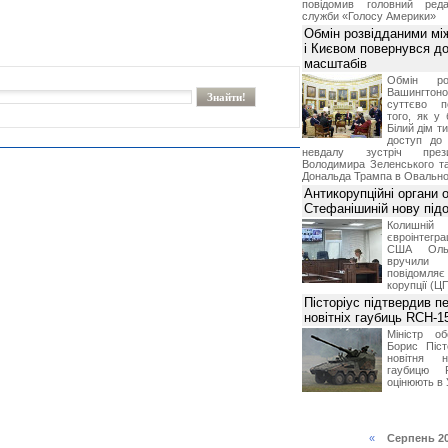
повідомив головний реда
служби «Голосу Америки»
Обмін розвідданими мі
і Києвом повернувся д
масштабів
Обмін ро
Вашингт
суттєво п
того, як у 
Білий дім т
доступ до 
невдалу зустріч през
Володимира Зеленського т
Дональда Трампа в Овальном
Антикорупційні органи 
Стефанішиній нову пі
Колишній 
євроінтегра
США Ольз
вручили 
повідомля
корупції (Ц
Пісторіус підтвердив п
новітніх гаубиць RCH-1
Міністр о
Борис Піст
новітня н
гаубицю 
оцінюють в 
«
Серпень 2