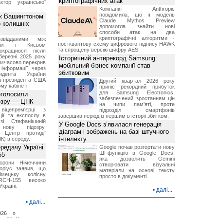
криптографічних атак
ктор української
Компанія Anthropic
повідомила, що її модель
ж Вашингтоном
Claude Mythos Preview
о колишніх
допомогла знайти нові
способи атак на два
криптографічні алгоритми -
звідданими між
постквантову схему цифрового підпису HAWK
оном і Києвом
та спрощену версію шифру AES.
окращився після
березні 2025 року
Історичний антирекорд Samsung:
имчасово перекрив
мобільний бізнес компанії став
інформації через
збитковим
идента України
а президента США
Другий квартал 2026 року
у кабінеті.
приніс рекордний прибуток
для Samsung Electronics,
оголосили
забезпечений зростанням цін
дозру — ЦПК
на чипи пам'яті, проте
віцепрем'єрці з
підрозділ смартфонів
ції та експослу в
завершив період із першим в історії збитком.
і Стефанішиній
У Google Docs з’явилася генерація
нову підозру,
діаграм і зображень на базі штучного
є Центр протидії
інтелекту
ПК) в середу.
ередачу Україні
Google почав розгортати нову
ШІ-функцію в Google Docs,
55
яка дозволить Gemini
борони Німеччини
створювати візуальні
оріус заявив, що
матеріали на основі тексту
імецьку колісну
просто в документі.
RCH-155 високо
Україні.
•
далі...
•
далі...
026 »