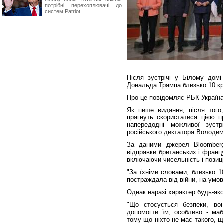
потрібні перехоплювачі до
систем Patriot.
Після зустрічі у Білому дом
Дональда Трампа близько 10 кра
Про це повідомляє РБК-Україна
Як пише видання, після того,
прагнуть скористатися цією п
напередодні можливої зустр
російського диктатора Володим
За даними джерел Bloomberg
відправки британських і франц
включаючи чисельність і позиці
"За їхніми словами, близько 10
постраждала від війни, на умов
Однак наразі характер будь-як
"Що стосується безпеки, во
допомогти їм, особливо - маб
тому що ніхто не має такого, щ