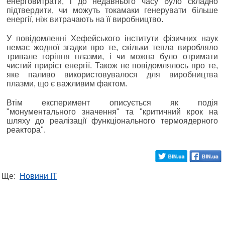
енерговитрати, і до недавнього часу було складно
підтвердити, чи можуть токамаки генерувати більше
енергії, ніж витрачають на її виробництво.
У повідомленні Хефейського інститути фізичних наук
немає жодної згадки про те, скільки тепла виробляло
тривале горіння плазми, і чи можна було отримати
чистий приріст енергії. Також не повідомлялось про те,
яке паливо використовувалося для виробництва
плазми, що є важливим фактом.
Втім експеримент описується як подія
"монументального значення" та "критичний крок на
шляху до реалізації функціонального термоядерного
реактора".
Ще:
Новини IT