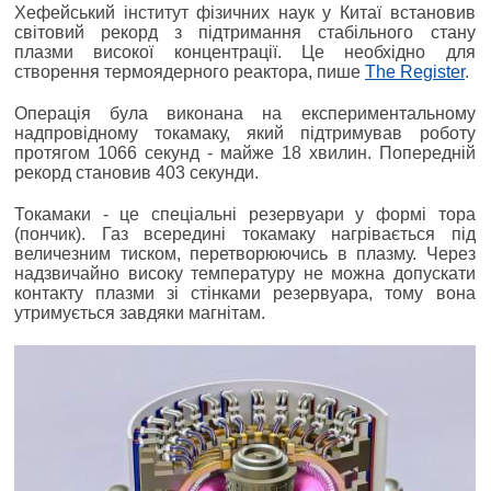
Хефейський інститут фізичних наук у Китаї встановив
світовий рекорд з підтримання стабільного стану
плазми високої концентрації. Це необхідно для
створення термоядерного реактора, пише
The Register
.
Операція була виконана на експериментальному
надпровідному токамаку, який підтримував роботу
протягом 1066 секунд - майже 18 хвилин. Попередній
рекорд становив 403 секунди.
Токамаки - це спеціальні резервуари у формі тора
(пончик). Газ всередині токамаку нагрівається під
величезним тиском, перетворюючись в плазму. Через
надзвичайно високу температуру не можна допускати
контакту плазми зі стінками резервуара, тому вона
утримується завдяки магнітам.