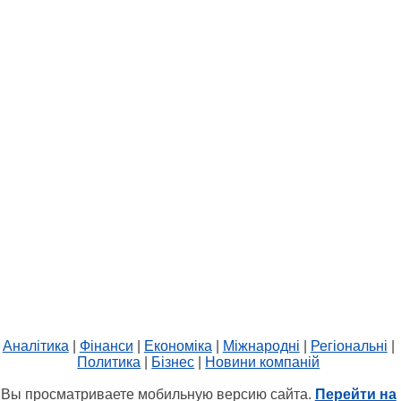
Аналітика
|
Фінанси
|
Економіка
|
Міжнародні
|
Регіональні
|
Политика
|
Бізнес
|
Новини компаній
Вы просматриваете мобильную версию сайта.
Перейти на