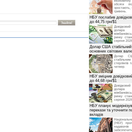
економічну
обсяги іп
зростають,
гривень.
НБУ послабив довідкови
до 44,75 грн/$1
Довідкови
долар
міжбанків
ринку стан
серпня 2026
Долар США стабільний
основних світових вал
Долар СШ
стабільним
стерлінгів 
четвер.
НБУ зміцнив довідковий
до 44,68 грн/$1
Довідкови
долар
міжбанків
ринку стан
серпня 2026
НБУ планує модернізув
перекази та уточнити 
вкладів
Національ
(НБУ) проп
надавачів 
забезпечит