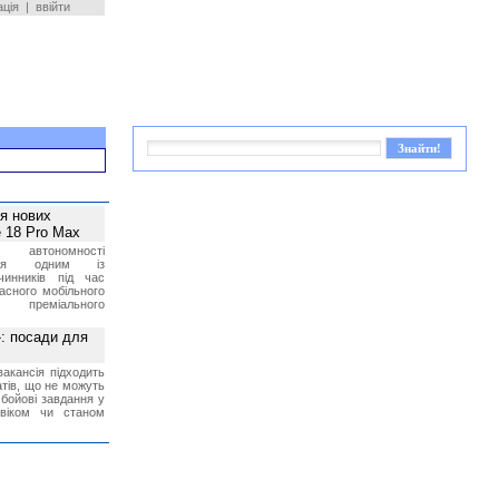
ація
|
ввійти
ея нових
 18 Pro Max
 автономності
ться одним із
чинників під час
асного мобільного
 преміального
»: посади для
акансія підходить
тів, що не можуть
бойові завдання у
 віком чи станом