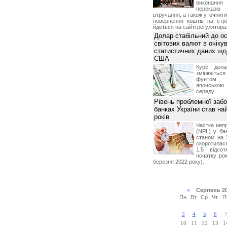
виконан
переказі
втручання, а також уточнит
повернення коштів на стр
йдеться на сайті регулятора
Долар стабільний до о
світових валют в очікув
статистичних даних що
США
Курс дол
змінюється
фунтом 
японською
середу.
Рівень проблемної забо
банках України став на
років
Частка неп
(NPL) у бан
станом на 
скоротилася
1,5 відсо
початку рок
березня 2022 року).
«
Серпень 2
Пн
Вт
Ср
Чт
П
3
4
5
6
10
11
12
13
1