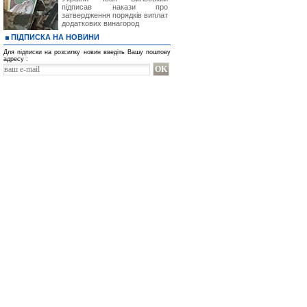
підписав накази про
затвердження порядків виплат
додаткових винагород
ПІДПИСКА НА НОВИНИ
Для підписки на розсилку новин введіть Вашу поштову
адресу :