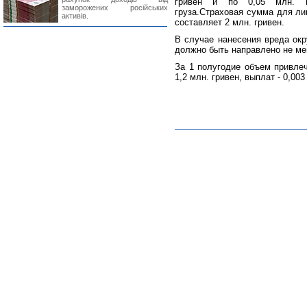
гривен и по 0,05 млн. г
заморожених російських
груза.Страховая сумма для ли
активів.
составляет 2 млн. гривен.
В случае нанесения вреда ок
должно быть направлено не ме
За 1 полугодие объем привле
1,2 млн. гривен, выплат - 0,003