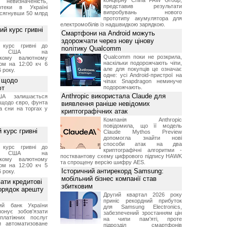
концерну China FAW Group,
 невизначеність,
представив результати
отеки в Україні
випробувань нового
 сягнувши 50 млрд
прототипу акумулятора для
електромобілів із надшвидкою зарядкою.
й курс гривні
Смартфони на Android можуть
здорожчати через нову цінову
й курс гривні до
політику Qualcomm
а США на
Qualcomm поки не розкрила,
ському валютному
наскільки подорожчають чіпи,
ом на 12:00 кч 6
але для покупців це означає
 року.
одне: усі Android-пристрої на
 щодо
чіпах Snapdragon неминуче
ют
подорожчають.
Anthropic використала Claude для
А залишається
 щодо євро, фунта
виявлення раніше невідомих
та єни на торгах у
криптографічних атак
Компанія Anthropic
повідомила, що її модель
 курс гривні
Claude Mythos Preview
допомогла знайти нові
способи атак на два
й курс гривні до
криптографічні алгоритми -
а США на
постквантову схему цифрового підпису HAWK
ському валютному
та спрощену версію шифру AES.
ом на 12:00 кч 5
Історичний антирекорд Samsung:
 року.
мобільний бізнес компанії став
ати кредитові
збитковим
порядок арешту
Другий квартал 2026 року
приніс рекордний прибуток
ний банк України
для Samsung Electronics,
онує зобов'язати
забезпечений зростанням цін
платіжних послуг
на чипи пам'яті, проте
и автоматизоване
підрозділ смартфонів