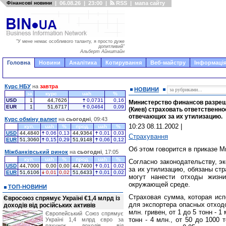
Фінансові новини
|
06.08.26
|
23:00
|
RSS
|
мапа сайту
"У мене немає особливого таланту, я просто дуже
допитливий"
Альберт Айнштайн
Головна
Новини
Аналітика
Котирування
Веб-майстру
Інформація
Курс НБУ
на
завтра
НОВИНИ
за
курс
uah
%
USD
1
44,7626
0,0731
0,16
Министерство финансов разреш
EUR
1
51,6717
0,0464
0,09
(Киев) страховать ответственно
отвечающих за их утилизацию.
Курс обміну валют
на
сьогодні
, 09:43
10:23 08.11.2002
|
куп.
uah
%
прод.
uah
%
USD
44,4840
0,06
0,13
44,9364
0,01
0,03
Страхування
EUR
51,3060
0,15
0,29
51,9148
0,06
0,12
Об этом говорится в приказе 
Міжбанківський ринок
на
сьогодні
, 17:05
куп.
uah
%
прод.
uah
%
Согласно законодательству, э
USD
44,7000
0,00
0,00
44,7400
0,01
0,02
за их утилизацию, обязаны стр
EUR
51,6106
0,01
0,02
51,6433
0,01
0,02
могут нанести отходы жизни
окружающей среде.
ТОП-НОВИНИ
Страховая сумма, которая исп
Євросоюз спрямує Україні €1,4 млрд із
для экспортера опасных отходо
доходів від російських активів
млн. гривен, от 1 до 5 тонн - 1 
Європейський Союз спрямує
тонн - 4 млн., от 50 до 1000 
Україні 1,4 млрд євро за
рахунок доходів від