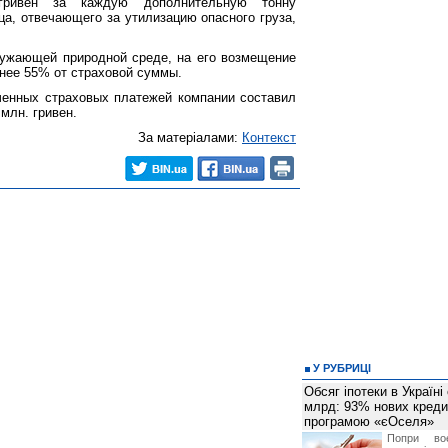
ривен за каждую дополнительную тонну
ца, отвечающего за утилизацию опасного груза,
ружающей природной среде, на его возмещение
нее 55% от страховой суммы.
ченных страховых платежей компании составил
 млн. гривен.
За матеріалами:
Контекст
У РУБРИЦІ
Обсяг іпотеки в Україні
млрд: 93% нових креди
програмою «єОселя»
Попри во