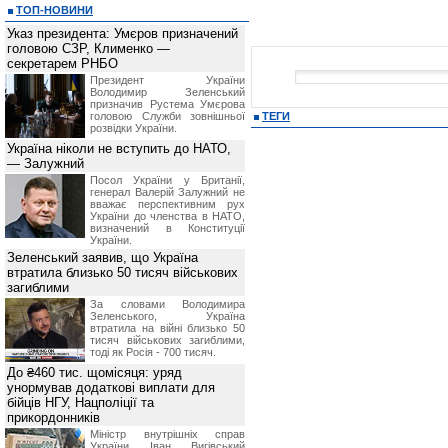
ТОП-НОВИНИ
Указ президента: Умєров призначений
головою СЗР, Клименко —
секретарем РНБО
Президент України
Володимир Зеленський
призначив Pустема Умєрова
головою Служби зовнішньої
ТЕГИ
розвідки України.
Україна ніколи не вступить до НАТО,
— Залужний
Посол України у Британії,
генерал Валерій Залужний не
вважає перспективним рух
України до членства в НАТО,
визначений в Конституції
України.
Зеленський заявив, що Україна
втратила близько 50 тисяч військових
загиблими
За словами Володимира
Зеленського, Україна
втратила на війні близько 50
тисяч військових загиблими,
тоді як Росія - 700 тисяч.
До ₴460 тис. щомісяця: уряд
унормував додаткові виплати для
бійців НГУ, Нацполіції та
прикордонників
Міністр внутрішніх справ
України Іван Вигівський