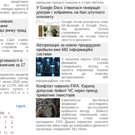
ня кредитових
завершив період із першим в історії збитком.
в без ручного
У Google Docs з’явилася генерація
и порядок арешту й
діаграм і зображень на базі штучного
окових депозитах,
.
інтелекту
сновних
Google почав розгортати нову
анні
ШІ-функцію в Google Docs,
яка дозволить Gemini
до ринку праці
створювати візуальні
матеріали на основі тексту
ара США слабко
просто в документі.
 в парах з євро,
Авторизацію за новою процедурою
стерлінгів та
пройшли вже 682 інформаційні
 єною вранці в
системи
У першому півріччі 2026 року
ргованості в
Державна служба
йнижчим за 17
спеціального зв'язку та
захисту інформації України
внесла до переліку
рацюючих кредитів
авторизованих 485
ківському секторі
інформаційних систем.
1 липня 2026 року
 до 12,5%, або на
Конфлікт навколо FIFA: Європа
ткового пункту з
допускає бойкот ЧС через прихід
у (на 14,1 в. п. з
приватних інвесторів
Європейські футбольні
федерації розглядають
•
далі...
можливість застосування
крайнього заходу - бойкоту
026 »
майбутніх чемпіонатів світу.
т
Сб
Нд
Причиною стали плани
президента FIFA Джанні Інфантіно залучити
1
2
приватних інвесторів до комерційної діяльності
7
8
9
організації, повідомляє Sky News.
4
15
16