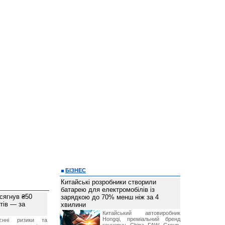
БІЗНЕС
Китайські розробники створили
батарею для електромобілів із
 сягнув ₴50
зарядкою до 70% менш ніж за 4
тів — за
хвилини
Китайський автовиробник
Hongqi, преміальний бренд
єнні ризики та