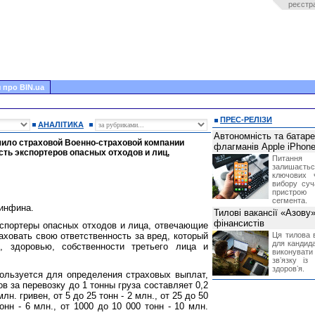
реєстр
 про BIN.ua
ПРЕС-РЕЛІЗИ
АНАЛІТИКА
Автономність та батар
ило страховой Военно-страховой компании
флагманів Apple iPhone
сть экспортеров опасных отходов и лиц,
Питання
залишає
ключових 
вибору суч
пристрою
сегмента.
Минфина.
Тилові вакансії «Азову
фінансистів
кспортеры опасных отходов и лица, отвечающие
аховать свою ответственность за вред, который
Ця тилова в
для кандида
, здоровью, собственности третьего лица и
виконувати 
звʼязку із
здоровʼя.
ользуется для определения страховых выплат,
в за перевозку до 1 тонны груза составляет 0,2
млн. гривен, от 5 до 25 тонн - 2 млн., от 25 до 50
тонн - 6 млн., от 1000 до 10 000 тонн - 10 млн.