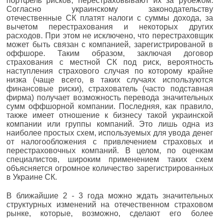
портфель рисков, перестраховывают их за рубежом.
Согласно украинскому законодательству
отечественные СК платят налоги с суммы дохода, за
вычетом перестрахования и некоторых других
расходов. При этом не исключено, что перестраховщик
может быть связан с компанией, зарегистрированой в
оффшоре. Таким образом, заключая договор
страхования с местной СК под риск, вероятность
наступления страхового случая по которому крайне
низка (чаще всего, в таких случаях используются
финансовые риски), страхователь (часто подставная
фирма) получает возможность перевода значительных
сумм оффшорной компании. Последняя, как правило,
также имеет отношение к бизнесу такой украинской
компании или группы компаний. Это лишь одна из
наиболее простых схем, используемых для увода денег
от налогообложения с привлечением страховых и
перестраховочных компаний. В целом, по оценкам
специалистов, широким применением таких схем
объясняется огромное количество зарегистрированных
в Украине СК.
В ближайшие 2 - 3 года можно ждать значительных
структурных изменений на отечественном страховом
рынке, которые, возможно, сделают его более