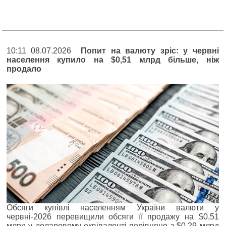
10:11 08.07.2026
Попит на валюту зріс: у червні
населення купило на $0,51 млрд більше, ніж
продало
Обсяги купівлі населенням України валюти у
червні-2026 перевищили обсяги її продажу на $0,51
млрд у доларовому еквіваленті порівняно з $0,29 млрд