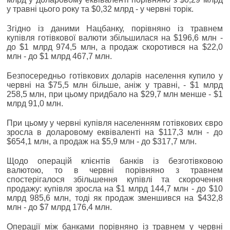
у травні цього року та $0,32 млрд - у червні торік.
Згідно із даними Нацбанку, порівняно із травнем
купівля готівкової валюти збільшилася на $196,6 млн -
до $1 млрд 974,5 млн, а продаж скоротився на $22,0
млн - до $1 млрд 467,7 млн.
Безпосередньо готівкових доларів населення купило у
червні на $75,5 млн більше, аніж у травні, - $1 млрд
258,5 млн, при цьому придбало на $29,7 млн менше - $1
млрд 91,0 млн.
При цьому у червні купівля населенням готівкових євро
зросла в доларовому еквіваленті на $117,3 млн - до
$654,1 млн, а продаж на $5,9 млн - до $317,7 млн.
Щодо операцій клієнтів банків із безготівковою
валютою, то в червні порівняно з травнем
спостерігалося збільшення купівлі та скорочення
продажу: купівля зросла на $1 млрд 144,7 млн - до $10
млрд 985,6 млн, тоді як продаж зменшився на $432,8
млн - до $7 млрд 176,4 млн.
Операції між банками порівняно із травнем у червні