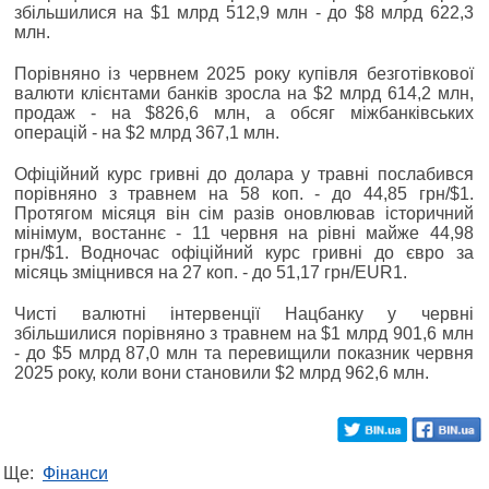
збільшилися на $1 млрд 512,9 млн - до $8 млрд 622,3
млн.
Порівняно із червнем 2025 року купівля безготівкової
валюти клієнтами банків зросла на $2 млрд 614,2 млн,
продаж - на $826,6 млн, а обсяг міжбанківських
операцій - на $2 млрд 367,1 млн.
Офіційний курс гривні до долара у травні послабився
порівняно з травнем на 58 коп. - до 44,85 грн/$1.
Протягом місяця він сім разів оновлював історичний
мінімум, востаннє - 11 червня на рівні майже 44,98
грн/$1. Водночас офіційний курс гривні до євро за
місяць зміцнився на 27 коп. - до 51,17 грн/EUR1.
Чисті валютні інтервенції Нацбанку у червні
збільшилися порівняно з травнем на $1 млрд 901,6 млн
- до $5 млрд 87,0 млн та перевищили показник червня
2025 року, коли вони становили $2 млрд 962,6 млн.
Ще:
Фінанси