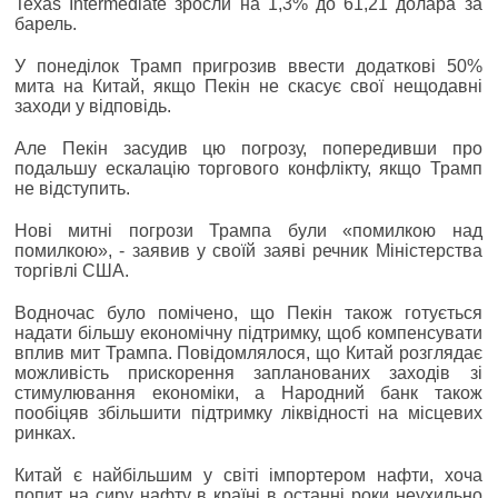
Texas Intermediate зросли на 1,3% до 61,21 долара за
барель.
У понеділок Трамп пригрозив ввести додаткові 50%
мита на Китай, якщо Пекін не скасує свої нещодавні
заходи у відповідь.
Але Пекін засудив цю погрозу, попередивши про
подальшу ескалацію торгового конфлікту, якщо Трамп
не відступить.
Нові митні погрози Трампа були «помилкою над
помилкою», - заявив у своїй заяві речник Міністерства
торгівлі США.
Водночас було помічено, що Пекін також готується
надати більшу економічну підтримку, щоб компенсувати
вплив мит Трампа. Повідомлялося, що Китай розглядає
можливість прискорення запланованих заходів зі
стимулювання економіки, а Народний банк також
пообіцяв збільшити підтримку ліквідності на місцевих
ринках.
Китай є найбільшим у світі імпортером нафти, хоча
попит на сиру нафту в країні в останні роки неухильно