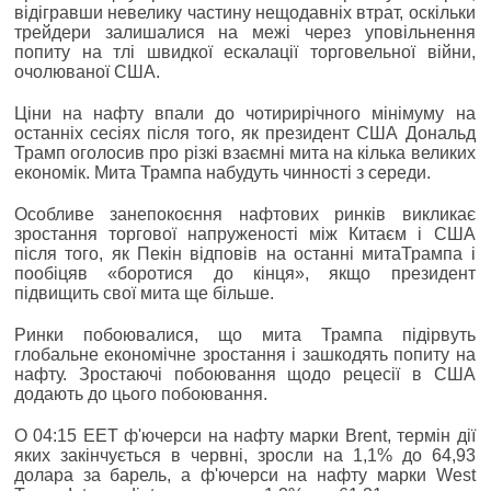
відігравши невелику частину нещодавніх втрат, оскільки
трейдери залишалися на межі через уповільнення
попиту на тлі швидкої ескалації торговельної війни,
очолюваної США.
Ціни на нафту впали до чотирирічного мінімуму на
останніх сесіях після того, як президент США Дональд
Трамп оголосив про різкі взаємні мита на кілька великих
економік. Мита Трампа набудуть чинності з середи.
Особливе занепокоєння нафтових ринків викликає
зростання торгової напруженості між Китаєм і США
після того, як Пекін відповів на останні митаТрампа і
пообіцяв «боротися до кінця», якщо президент
підвищить свої мита ще більше.
Ринки побоювалися, що мита Трампа підірвуть
глобальне економічне зростання і зашкодять попиту на
нафту. Зростаючі побоювання щодо рецесії в США
додають до цього побоювання.
О 04:15 EET ф'ючерси на нафту марки Brent, термін дії
яких закінчується в червні, зросли на 1,1% до 64,93
долара за барель, а ф'ючерси на нафту марки West