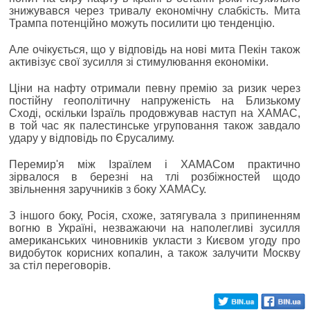
знижувався через тривалу економічну слабкість. Мита
Трампа потенційно можуть посилити цю тенденцію.
Але очікується, що у відповідь на нові мита Пекін також
активізує свої зусилля зі стимулювання економіки.
Ціни на нафту отримали певну премію за ризик через
постійну геополітичну напруженість на Близькому
Сході, оскільки Ізраїль продовжував наступ на ХАМАС,
в той час як палестинське угруповання також завдало
удару у відповідь по Єрусалиму.
Перемир'я між Ізраїлем і ХАМАСом практично
зірвалося в березні на тлі розбіжностей щодо
звільнення заручників з боку ХАМАСу.
З іншого боку, Росія, схоже, затягувала з припиненням
вогню в Україні, незважаючи на наполегливі зусилля
американських чиновників укласти з Києвом угоду про
видобуток корисних копалин, а також залучити Москву
за стіл переговорів.