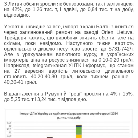
З Литви обсяги зросли як бензовозами, так і залізницею:
на 42%, до 1,26 тис. т, і вдвічі, до 0,84 тис. т на добу,
відповідно.
У жовтні, швидше за все, імпорт з країн Балтії знизиться
через запланований ремонт на заводі Orlen Lietuva.
Трейдери кажуть, що виробник знизить обсяги, але на
скільки, поки невідомо. Наступного тижня вартість
орленівського дизелю несуттєво зросте, до $731-742/т.
Але з урахуванням валютного курсу, в українських
імпортерів ціна на ресурс знизилася на 0,10-0,20 грн/л.
Наприклад, telegram-канал УНТК інформує, що станом
на 27 вересня вартість литовського дизпального
становить 40,20-40,80 грн/л, коли тижнем раніше -
40,30-41 грн/л.
Відвантаження з Румунії й Греції просіли на 4% і 15%,
до 5,25 тис. т і 3,24 тис. т відповідно.