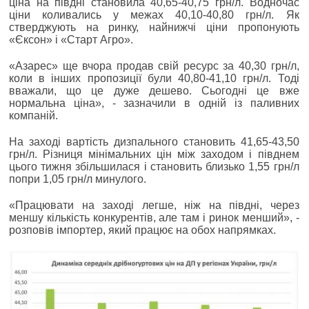
ціна на півдні становила 40,65-40,75 грн/л. Водночас
ціни коливались у межах 40,10-40,80 грн/л. Як
стверджують на ринку, найнижчі ціни пропонують
«Єксон» і «Старт Агро».
«Азарес» ще вчора продав свій ресурс за 40,30 грн/л,
коли в інших пропозиції були 40,80-41,10 грн/л. Тоді
вважали, що це дуже дешево. Сьогодні це вже
нормальна ціна», - зазначили в одній із паливних
компаній.
На заході вартість дизпального становить 41,65-43,50
грн/л. Різниця мінімальних цін між заходом і півднем
цього тижня збільшилася і становить близько 1,55 грн/л
попри 1,05 грн/л минулого.
«Працювати на заході легше, ніж на півдні, через
меншу кількість конкурентів, але там і ринок менший», -
розповів імпортер, який працює на обох напрямках.