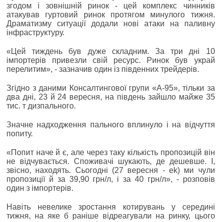
згодом і зовнішній ринок - цей комплекс чинників
атакував гуртовий ринок протягом минулого тижня.
Драматизму ситуації додали нові атаки на паливну
інфраструктуру.
«Цей тиждень був дуже складним. За три дні 10
імпортерів привезли свій ресурс. Ринок був украй
перелитим», - зазначив один із південних трейдерів.
Згідно з даними Консалтингової групи «А-95», тільки за
два дні, 23 й 24 вересня, на південь зайшло майже 35
тис. т дизпального.
Значне надходження пального вплинуло і на відчуття
попиту.
«Попит наче й є, але через таку кількість пропозицій він
не відчувається. Споживачі шукають, де дешевше. І,
звісно, находять. Сьогодні (27 вересня - ek) ми чули
пропозиції й за 39,90 грн/л, і за 40 грн/л», - розповів
один з імпортерів.
Навіть невелике зростання котирувань у середині
тижня, на яке б раніше відреагували на ринку, цього