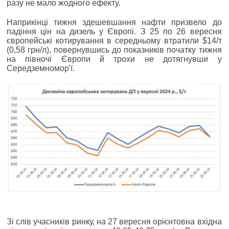
разу не мало жодного ефекту.
Наприкінці тижня здешевшання нафти призвело до
падіння цін на дизель у Європі. З 25 по 26 вересня
європейські котирування в середньому втратили $14/т
(0,58 грн/л), повернувшись до показників початку тижня
на півночі Європи й трохи не дотягнувши у
Середземномор'ї.
Зі слів учасників ринку, на 27 вересня орієнтовна вхідна