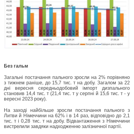
Без гальм
Загальні постачання пального зросли на 2% порівняно
з тижнем раніше, до 15,7 тис. т на добу. Загалом за 22
дні вересня середньодобовий імпорт дизпального
становив 14,4 тис. т (21,4 тис. т у серпні й 15,6 тис. т - у
вересні 2023 року).
На заході найбільше зросли постачання пального з
Литви й Німеччини на 62% і в 14 раз, відповідно до 2,1
тис. т і 0,28 тис. т на добу. Відвантаження з Німеччини
вистрелили завдяки надходженню залізничної партії.