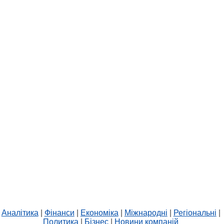
Аналітика
|
Фінанси
|
Економіка
|
Міжнародні
|
Регіональні
|
Политика
|
Бізнес
|
Новини компаній