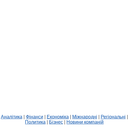
Аналітика
|
Фінанси
|
Економіка
|
Міжнародні
|
Регіональні
|
Политика
|
Бізнес
|
Новини компаній