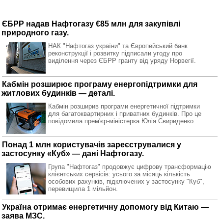
ЄБРР надав Нафтогазу €85 млн для закупівлі
природного газу.
НАК "Нафтогаз україни" та Європейський банк
реконструкції і розвитку підписали угоду про
виділення через ЄБРР гранту від уряду Норвегії.
Кабмін розширює програму енергопідтримки для
житлових будинків — деталі.
Кабмін розширив програми енергетичної підтримки
для багатоквартирних і приватних будинків. Про це
повідомила прем'єр-міністерка Юлія Свириденко.
Понад 1 млн користувачів зареєструвалися у
застосунку «Куб» — дані Нафтогазу.
Група "Нафтогаз" продовжує цифрову трансформацію
клієнтських сервісів: усього за місяць кількість
особових рахунків, підключених у застосунку "Куб",
перевищила 1 мільйон.
Україна отримає енергетичну допомогу від Китаю —
заява МЗС.