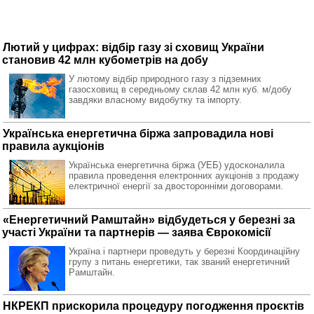
Лютий у цифрах: відбір газу зі сховищ України
становив 42 млн кубометрів на добу
У лютому відбір природного газу з підземних
газосховищ в середньому склав 42 млн куб. м/добу
завдяки власному видобутку та імпорту.
Українська енергетична біржа запровадила нові
правила аукціонів
Українська енергетична біржа (УЕБ) удосконалила
правила проведення електронних аукціонів з продажу
електричної енергії за двосторонніми договорами.
«Енергетичний Рамштайн» відбудеться у березні за
участі України та партнерів — заява Єврокомісії
Україна і партнери проведуть у березні Координаційну
групу з питань енергетики, так званий енергетичний
Рамштайн.
НКРЕКП прискорила процедуру погодження проєктів