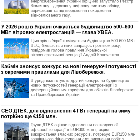
енергозбереження України офіційно запустило Реєстр
біометану - державну цифрову систему обліку,
верифікації та підтвердження походження
відновлюваного газу.
У 2026 році в Україні очікується будівництво 500–600
МВт вітрових електростанцій — глава УВЕА.
Цьогоріч в Україні очікується будівництво 500-600 МВт
ВЕС, більшість з яких запрацює протягом року,
повідомив голова правління Української
вітроенергетичної асоціації Андрій Конеченков.
Кабмін анонсує конкурс на нові генеруючі потужності
з окремими правилами для Лівобережжя.
В уряді вже готують другий конкурс на будівництво
нових потужностей генерації електроенергії з
диференційованим тарифом для об'єктів Лівобережжя
та Правобережжя України.
CEO ДТЕК: для відновлення 4 ГВт генерації на зиму
потрібно ще €150 млн.
Група ДТЕК оцінює відновлення пошкодженої
рф своєї генерації в EUR300 млн і, окрім
використання власних ресурсів, потребує EUR150 млн
зовнішнього фінансування для виконання робіт з