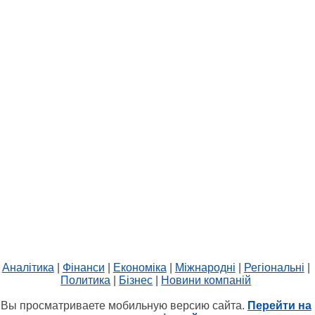
Аналітика
|
Фінанси
|
Економіка
|
Міжнародні
|
Регіональні
|
Политика
|
Бізнес
|
Новини компаній
Вы просматриваете мобильную версию сайта.
Перейти на