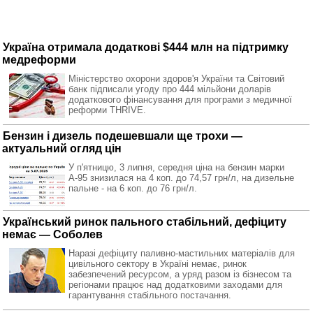
Україна отримала додаткові $444 млн на підтримку
медреформи
Міністерство охорони здоров'я України та Світовий
банк підписали угоду про 444 мільйони доларів
додаткового фінансування для програми з медичної
реформи THRIVE.
Бензин і дизель подешевшали ще трохи —
актуальний огляд цін
У п'ятницю, 3 липня, середня ціна на бензин марки
А-95 знизилася на 4 коп. до 74,57 грн/л, на дизельне
пальне - на 6 коп. до 76 грн/л.
Український ринок пального стабільний, дефіциту
немає — Соболев
Наразі дефіциту паливно-мастильних матеріалів для
цивільного сектору в Україні немає, ринок
забезпечений ресурсом, а уряд разом із бізнесом та
регіонами працює над додатковими заходами для
гарантування стабільного постачання.