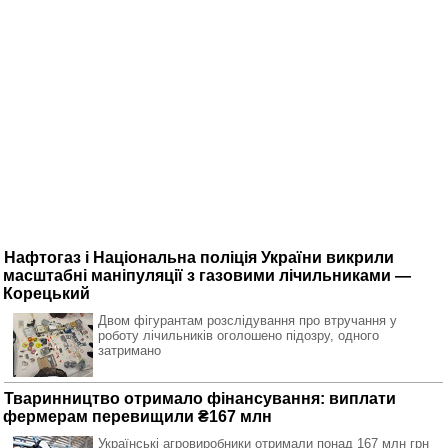
Нафтогаз і Національна поліція України викрили
масштабні маніпуляції з газовими лічильниками —
Корецький
Двом фігурантам розслідування про втручання у
роботу лічильників оголошено підозру, одного
затримано
Тваринництво отримало фінансування: виплати
фермерам перевищили ₴167 млн
Українські агровиробники отримали понад 167 млн грн