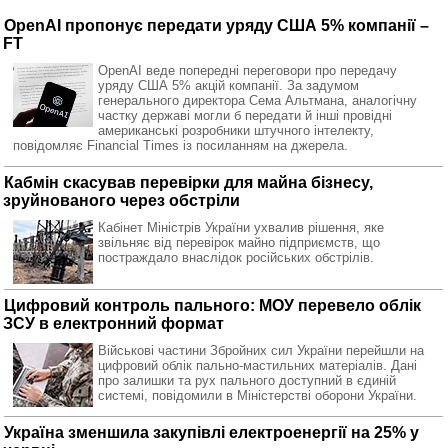
OpenAI пропонує передати уряду США 5% компанії –
FT
OpenAI веде попередні переговори про передачу
уряду США 5% акцій компанії. За задумом
генерального директора Сема Альтмана, аналогічну
частку державі могли б передати й інші провідні
американські розробники штучного інтелекту,
повідомляє Financial Times із посиланням на джерела.
Кабмін скасував перевірки для майна бізнесу,
зруйнованого через обстріли
Кабінет Міністрів України ухвалив рішення, яке
звільняє від перевірок майно підприємств, що
постраждало внаслідок російських обстрілів.
Цифровий контроль пального: МОУ перевело облік
ЗСУ в електронний формат
Військові частини Збройних сил України перейшли на
цифровий облік пально-мастильних матеріалів. Дані
про залишки та рух пального доступний в єдиній
системі, повідомили в Міністерстві оборони України.
Україна зменшила закупівлі електроенергії на 25% у