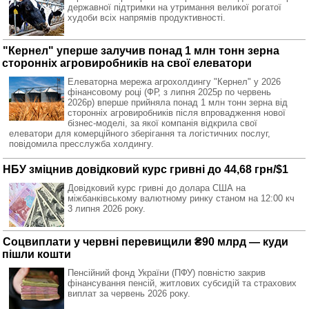
державної підтримки на утримання великої рогатої
худоби всіх напрямів продуктивності.
"Кернел" уперше залучив понад 1 млн тонн зерна
сторонніх агровиробників на свої елеватори
Елеваторна мережа агрохолдингу "Кернел" у 2026
фінансовому році (ФР, з липня 2025р по червень
2026р) вперше прийняла понад 1 млн тонн зерна від
сторонніх агровиробників після впровадження нової
бізнес-моделі, за якої компанія відкрила свої
елеватори для комерційного зберігання та логістичних послуг,
повідомила пресслужба холдингу.
НБУ зміцнив довідковий курс гривні до 44,68 грн/$1
Довідковий курс гривні до долара США на
міжбанківському валютному ринку станом на 12:00 кч
3 липня 2026 року.
Соцвиплати у червні перевищили ₴90 млрд — куди
пішли кошти
Пенсійний фонд України (ПФУ) повністю закрив
фінансування пенсій, житлових субсидій та страхових
виплат за червень 2026 року.