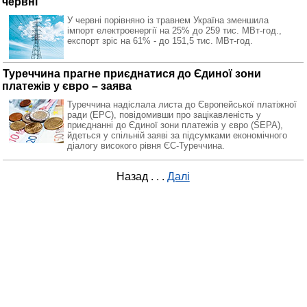
червні
У червні порівняно із травнем Україна зменшила
імпорт електроенергії на 25% до 259 тис. МВт-год.,
експорт зріс на 61% - до 151,5 тис. МВт-год.
Туреччина прагне приєднатися до Єдиної зони
платежів у євро – заява
Туреччина надіслала листа до Європейської платіжної
ради (EPC), повідомивши про зацікавленість у
приєднанні до Єдиної зони платежів у євро (SEPA),
йдеться у спільній заяві за підсумками економічного
діалогу високого рівня ЄС-Туреччина.
Назад
. . .
Далі