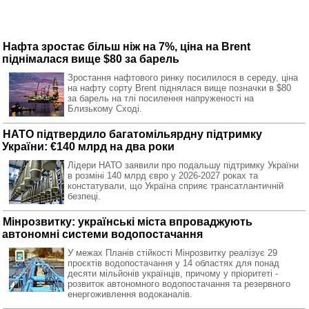
Нафта зростає більш ніж на 7%, ціна на Brent
піднімалася вище $80 за барель
Зростання нафтового ринку посилилося в середу, ціна
на нафту сорту Brent піднялася вище позначки в $80
за барель на тлі посилення напруженості на
Близькому Сході.
НАТО підтвердило багатомільярдну підтримку
України: €140 млрд на два роки
Лідери НАТО заявили про подальшу підтримку України
в розміні 140 млрд євро у 2026-2027 роках та
констатували, що Україна сприяє трансатлантичній
безпеці.
Мінрозвитку: українські міста впроваджують
автономні системи водопостачання
У межах Планів стійкості Мінрозвитку реалізує 29
проєктів водопостачання у 14 областях для понад
десяти мільйонів українців, причому у пріоритеті -
розвиток автономного водопостачання та резервного
енергоживлення водоканалів.