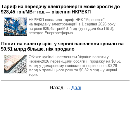
Тариф на передачу електроенергії може зрости до
928,45 грн/МВт·год — рішення НКРЕКП
НКРЕКП схвалила тариф НЕК "Укренерго"
на передачу електроенергії з 1 серпня 2026 року
на рівні 928,45 грн/МВт*год (тут і далі без ПДВ),
передає Енергореформа.
Попит на валюту зріс: у червні населення купило на
$0,51 млрд більше, ніж продало
Обсяги купівлі населенням України валюти у
червні-2026 перевищили обсяги її продажу на $0,51
млрд у доларовому еквіваленті порівняно з $0,29
млрд у травні цього року та $0,32 млрд - у червні
торік.
Назад
. . .
Далі