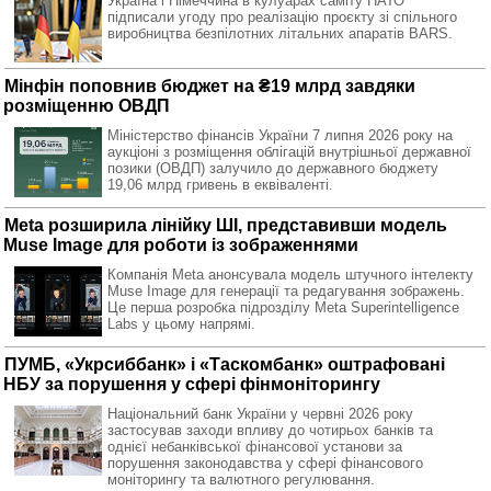
Україна і Німеччина в кулуарах саміту НАТО
підписали угоду про реалізацію проєкту зі спільного
виробництва безпілотних літальних апаратів BARS.
Мінфін поповнив бюджет на ₴19 млрд завдяки
розміщенню ОВДП
Міністерство фінансів України 7 липня 2026 року на
аукціоні з розміщення облігацій внутрішньої державної
позики (ОВДП) залучило до державного бюджету
19,06 млрд гривень в еквіваленті.
Meta розширила лінійку ШІ, представивши модель
Muse Image для роботи із зображеннями
Компанія Meta анонсувала модель штучного інтелекту
Muse Image для генерації та редагування зображень.
Це перша розробка підрозділу Meta Superintelligence
Labs у цьому напрямі.
ПУМБ, «Укрсиббанк» і «Таскомбанк» оштрафовані
НБУ за порушення у сфері фінмоніторингу
Національний банк України у червні 2026 року
застосував заходи впливу до чотирьох банків та
однієї небанківської фінансової установи за
порушення законодавства у сфері фінансового
моніторингу та валютного регулювання.