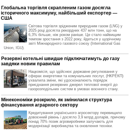
Глобальна торгівля скрапленим газом досягла
історичного максимуму, найбільший експортер —
США
Світова торгівля зрідженим природним газом (LNG) у
2025 році досягла рекордних 437 млн тонн, що на
6,3% більше, ніж роком раніше. Це стало найвищим
темпом зростання з 2022 року, йдеться у щорічному
звіті Міжнародного газового союзу (International Gas
Union, IGU).
Резервні котельні швидше підключатимуть до газу
завдяки новим правилам
Нацкомісія, що здійснює державне регулювання у
сферах енергетики та комунальних послуг, (НКРЕКП)
ухвалила зміни, які удосконалюють порядок
приєднання резервних джерел теплової енергії до
газорозподільних систем в умовах воєнного стану.
Мінекономіки розкрило, як змінилася структура
фінансування аграрного сектору
Кредитування українського агросектору перевищило
довоєнний рівень і досягло 3,9 млрд доларів, причому
понад 70% позик агровиробники залучають для
модернізації виробництва та оновлення техніки.