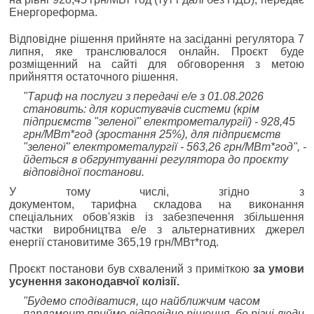
Енергореформа.
Відповідне рішення прийняте на засіданні регулятора 7
липня, яке транслювалося онлайн. Проєкт буде
розміщенний на сайті для обговорення з метою
прийняття остаточного рішення.
"Тариф на послуги з передачі е/е з 01.08.2026
становить: для користувачів системи (крім
підприємств "зеленої" електрометалургії) - 928,45
грн/МВт*год (зростання 25%), для підприємств
"зеленої" електрометалургії - 563,26 грн/МВт*год", -
йдеться в обгрунтуванні регулятора до проєкту
відповідної постанови.
У тому числі, згідно з
документом, тарифна складова на виконання
спеціальних обов'язків із забезпечення збільшення
частки виробництва е/е з альтернативних джерел
енергії становитиме 365,19 грн/МВт*год.
Проєкт постанови був схвалений з приміткою
за умови
усунення законодавчої колізії.
"Будемо сподіватися, що найближчим часом
парламент прийме відповідне рішення, бо різні люди