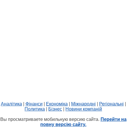
Аналітика
|
Фінанси
|
Економіка
|
Міжнародні
|
Регіональні
|
Политика
|
Бізнес
|
Новини компаній
Вы просматриваете мобильную версию сайта.
Перейти на
повну версію сайту.