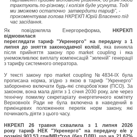
трактують по-різному, і колізія буде усунута. Тоді
ми зможемо остаточно затвердити тариф", -
прокоментував голова НКРЕКП Юрій Власенко під
час засідання.
Як повідомляла Енергореформа,
НКРЕКП
відмовилася
переглядати тариф "Укренерго" на передачу з 1
липня до зняття законодавчої колізії,
яка виникла
після прийняття закону про market coupling і яка
унеможливлює виплату компенсацій "зеленій" генерації
з тарифу системного оператора.
У тексті закону про market coupling №4834-IX була
прописана норма, згідно з якою в тариф "Укренерго"
заборонено включати будь-які спецобов'язки (ПСО). За
законом, вона мала діяти з 1 січня 2030 року, але через
технічну помилку секретаріату енергетичного комітету
Верховноїх Ради не була включена в наведений в
прикінцевих положеннях перелік норм закону, які
починають діяти з цього часу.
НКРЕКП 26 травня схвалила з 1 липня 2026
року тариф НЕК "Укренерго" на передачу е/е у
розмірі 903,53 грн/МВт*год (без ПДВ), що на 21,62%