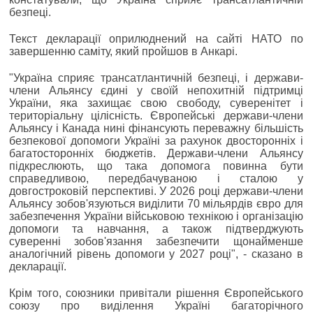
безпеці.
Текст декларації оприлюднений на сайті НАТО по
завершенню саміту, який пройшов в Анкарі.
"Україна сприяє трансатлантичній безпеці, і держави-
члени Альянсу єдині у своїй непохитній підтримці
України, яка захищає свою свободу, суверенітет і
територіальну цілісність. Європейські держави-члени
Альянсу і Канада нині фінансують переважну більшість
безпекової допомоги Україні за рахунок двосторонніх і
багатосторонніх бюджетів. Держави-члени Альянсу
підкреслюють, що така допомога повинна бути
справедливою, передбачуваною і сталою у
довгостроковій перспективі. У 2026 році держави-члени
Альянсу зобов'язуються виділити 70 мільярдів євро для
забезпечення України військовою технікою і організацію
допомоги та навчання, а також підтверджують
суверенні зобов'язання забезпечити щонайменше
аналогічний рівень допомоги у 2027 році", - сказано в
декларації.
Крім того, союзники привітали рішення Європейського
союзу про виділення Україні багаторічного