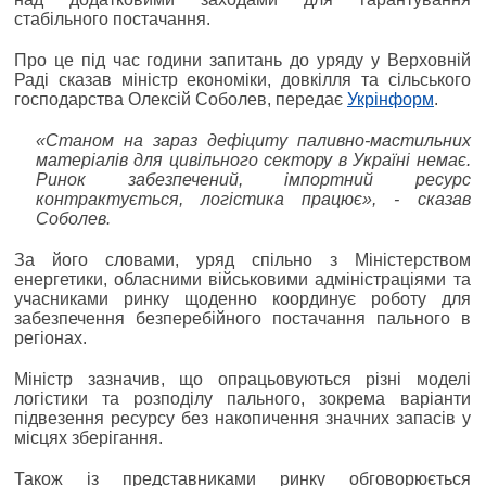
стабільного постачання.
Про це під час години запитань до уряду у Верховній
Раді сказав міністр економіки, довкілля та сільського
господарства Олексій Соболев, передає
Укрінформ
.
«Станом на зараз дефіциту паливно-мастильних
матеріалів для цивільного сектору в Україні немає.
Ринок забезпечений, імпортний ресурс
контрактується, логістика працює», - сказав
Соболев.
За його словами, уряд спільно з Міністерством
енергетики, обласними військовими адміністраціями та
учасниками ринку щоденно координує роботу для
забезпечення безперебійного постачання пального в
регіонах.
Міністр зазначив, що опрацьовуються різні моделі
логістики та розподілу пального, зокрема варіанти
підвезення ресурсу без накопичення значних запасів у
місцях зберігання.
Також із представниками ринку обговорюється