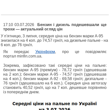
17:10 03.07.2026
Бензин і дизель подешевшали ще
трохи — актуальний огляд цін
У п'ятницю, 3 липня, середня ціна на бензин марки А-95
знизилася на 4 коп. до 74,57 грн/л, на дизельне пальне - на
6 коп. до 76 грн/л.
Як передає
Укрінформ
, про це повідомляє
портал minfin.com.ua.
Зокрема, зафіксовано такі середні ціни на пальне:
бензин марки А-95 (преміум) - 78,72 грн/л (здешевшав
на 2 коп.); бензин марки А-95 - 74,57 грн/л (здешевшав
на 4 коп.); бензин марки А-92 - 69,58 грн/л; дизпальне -
76 грн/л (здешевшало на 6 коп.). Середня ціна автогазу
становить 40,52 грн/л, що на 7 коп. дешевше порівняно
із попереднім днем.