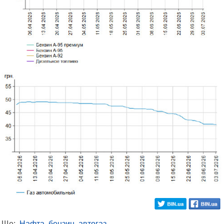
Ще:
Нафта, бензин, автогаз