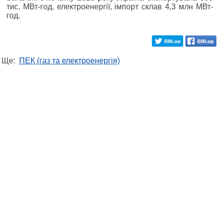
тис. МВт-год. електроенергії, імпорт склав 4,3 млн МВт-
год.
Ще:
ПЕК (газ та електроенергія)