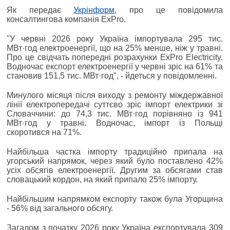
Як передає
Укрінформ
, про це повідомила
консалтингова компанія ExPro.
"У червні 2026 року Україна імпортувала 295 тис.
МВт·год електроенергії, що на 25% менше, ніж у травні.
Про це свідчать попередні розрахунки ExPro Electricity.
Водночас експорт електроенергії у червні зріс на 61% та
становив 151,5 тис. МВт·год", - йдеться у повідомленні.
Минулого місяця після виходу з ремонту міждержавної
лінії електропередачі суттєво зріс імпорт електрики зі
Словаччини: до 74,3 тис. МВт·год порівняно із 941
МВт·год у травні. Водночас, імпорт із Польщі
скоротився на 71%.
Найбільша частка імпорту традиційно припала на
угорський напрямок, через який було поставлено 42%
усіх обсягів електроенергії. Другим за обсягами став
словацький кордон, на який припало 25% імпорту.
Найбільшим напрямком експорту також була Угорщина
- 56% від загального обсягу.
Загалом з початку 2026 року Україна експортувала 309