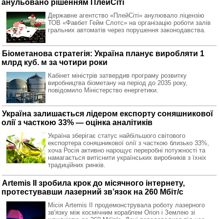
анульовано рішенням ПлейСіті
Державне агентство «ПлейСіті» анулювало ліцензію
ТОВ «Фавбет Гейм Слотс» на організацію роботи залів
гральних автоматів через порушення законодавства.
Біометанова стратегія: Україна планує виробляти 1
млрд куб. м за чотири роки
Кабінет міністрів затвердив програму розвитку
виробництва біометану на період до 2035 року,
повідомило Міністерство енергетики.
Україна залишається лідером експорту соняшникової
олії з часткою 33% — оцінка аналітиків
Україна зберігає статус найбільшого світового
експортера соняшникової олії з часткою близько 33%,
хоча Росія активно нарощує переробні потужності та
намагається витіснити українських виробників з їхніх
традиційних ринків.
Artemis II зробила крок до місячного інтернету,
протестувавши лазерний зв’язок на 260 Мбіт/с
Місія Artemis II продемонструвала роботу лазерного
зв'язку між космічним кораблем Orion і Землею зі