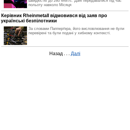
швидкістю до 260 Мбіт/с. Дані передавалися під час
польоту навколо Місяця
Керівник Rheinmetall відмовився від заяв про
українські безпілотники
За словами Папперґера, його висловлювання не були
перевірені та були подані у хибному контексті.
Назад
. . .
Далі