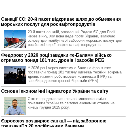
Санкції ЄС: 20-й пакет відкриває шлях до обмеження
морських послуг для роснафтопродуктів
20-й пакет санкцій, ухвалений Радою ЄС для Росії
через війну, яку вона веде проти України, включає
основу для майбутньої заборони морських послуг для
російської сирої нафти та нафтопродуктів.
Федоров: у 2026 році завдяки «є-Балам» військо
отримало понад 181 тис. дронів і засобів РЕБ
У 2026 році через систему е-Бали на фронт вже
поставили понад 181 тисячу одиниць техніки, зокрема
дрони, наземні роботизовані комплекси (НРК) та
засоби радіоелектронної боротьби (РЕБ).
Основні економічні індикатори України та світу
Стаття представляє ключові макроекономічні
показники України та світової економіки станом на
кінець грудня 2025 року.
Євросоюз розширює санкції — під забороною
транзакції з 20 російськими банками