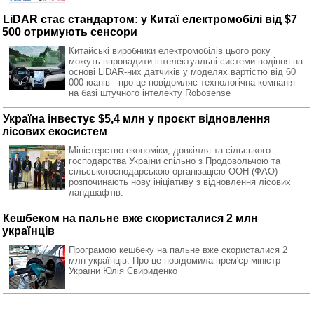
LiDAR стає стандартом: у Китаї електромобілі від $7
500 отримують сенсори
Китайські виробники електромобілів цього року
можуть впровадити інтелектуальні системи водіння на
основі LiDAR-них датчиків у моделях вартістю від 60
000 юанів - про це повідомляє технологічна компанія
на базі штучного інтелекту Robosense
Україна інвестує $5,4 млн у проєкт відновлення
лісових екосистем
Міністерство економіки, довкілля та сільського
господарства України спільно з Продовольчою та
сільськогосподарською організацією ООН (ФАО)
розпочинають нову ініціативу з відновлення лісових
ландшафтів.
Кешбеком на пальне вже скористалися 2 млн
українців
Програмою кешбеку на пальне вже скористалися 2
млн українців. Про це повідомила прем'єр-міністр
України Юлія Свириденко