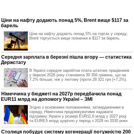
Ціни на нафту додають понад 5%, Brent вище $117 за
барель
Ціни на нафту додають понад 5% на торгах у середу,
Brent торгується вище позначки в $117 за барель.
Середня зарплата в березні пішла вгору — статистика
Держстату
В Україні середня заробітна плата штатних працівників
у березні 2026 року становила 30 356 гривень, що на
7,2% більше, ніж у лютому (проти 28 321 грн (+7,2%).
Німеччина у бюджеті на 2027р передбачила понад
EUR11 млрд на допомогу Україні – ЗМІ
Згідно з основними положеннями, затвердженими в
середу, Німеччина продовжуватиме надавати
підтримку Україні у розмірі EUR11,6 млрд у 2027 році
та EUR8,5 млрд щорічно у період з 2028 по 2030 роки
Столиця побудує систему когенерації потужністю 200