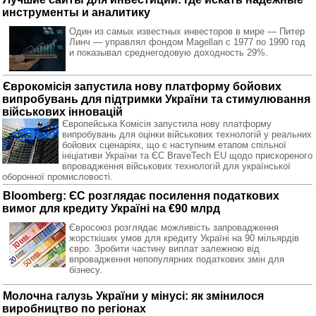
инструменты и аналитику
Один из самых известных инвесторов в мире — Питер
Линч — управлял фондом Magellan с 1977 по 1990 год
и показывал среднегодовую доходность 29%.
Єврокомісія запустила нову платформу бойових
випробувань для підтримки України та стимулювання
військових інновацій
Європейська Комісія запустила нову платформу
випробувань для оцінки військових технологій у реальних
бойових сценаріях, що є наступним етапом спільної
ініціативи України та ЄС BraveTech EU щодо прискореного
впровадження військових технологій для української
оборонної промисловості.
Bloomberg: ЄС розглядає посилення податкових
вимог для кредиту Україні на €90 млрд
Євросоюз розглядає можливість запровадження
жорсткіших умов для кредиту Україні на 90 мільярдів
євро. Зробити частину виплат залежною від
впровадження непопулярних податкових змін для
бізнесу.
Молочна галузь України у мінусі: як змінилося
виробництво по регіонах