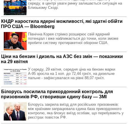
середу, в центрі уваги ринку залишається ситуація на
Близькому Сході.
КНДР наростила ядерні можливості, які здатні обійти
ПРО США — Bloomberg
Північна Корея стрімко розширює свій ядерний
потенціал і вже наближається до точки, коли зможе
пробити систему протиракетної оборони США.
Ціни на бензин і дизель на АЗС без змін — показники
на 29 квітня
У середу, 29 квітня, середня ціна на бензин марки
А-95 зросла на 1 коп. до 72,44 грн/л, на дизельне
пальне - зафіксувалася на рівні 88,07 грн/л.
Білорусь посилила прикордонний контроль для
призовників РФ, створивши єдину базу — ЗМІ
Білорусь закрила виїзд для російських призовників:
між країнами запрацювала єдина база прикордонного
контролю, яка блокує виїзд особам, що перебувають у
реєстрах повісток РФ.