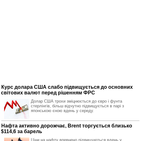
Курс долара США слабо підвищується до основних
світових валют перед рішенням ФРС
Долар США трохи зміцнюється до євро і фунта
стерлінгів, більш відчутно підвищується в парі з
японською єною вдень у середу.
Нафта активно дорожчає, Brent торгується близько
$114,6 за барель
Ціни на нафту впевнено підвищуються вдень у