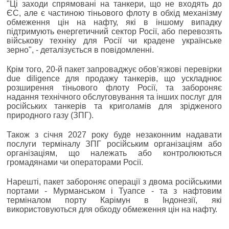
"Ці заходи спрямовані на танкери, що не входять до
ЄС, але є частиною тіньового флоту в обхід механізму
обмеження цін на нафту, які в іншому випадку
підтримують енергетичний сектор Росії, або перевозять
військову техніку для Росії чи крадене українське
зерно", - деталізується в повідомленні.
Крім того, 20-й пакет запроваджує обов'язкові перевірки
due diligence для продажу танкерів, що ускладнює
розширення тіньового флоту Росії, та забороняє
надання технічного обслуговування та інших послуг для
російських танкерів та криголамів для зрідженого
природного газу (ЗПГ).
Також з січня 2027 року буде незаконним надавати
послуги терміналу ЗПГ російським організаціям або
організаціям, що належать або контролюються
громадянами чи операторами Росії.
Нарешті, пакет забороняє операції з двома російськими
портами - Мурманськом і Туапсе - та з нафтовим
терміналом порту Карімун в Індонезії, які
використовуються для обходу обмеження цін на нафту.