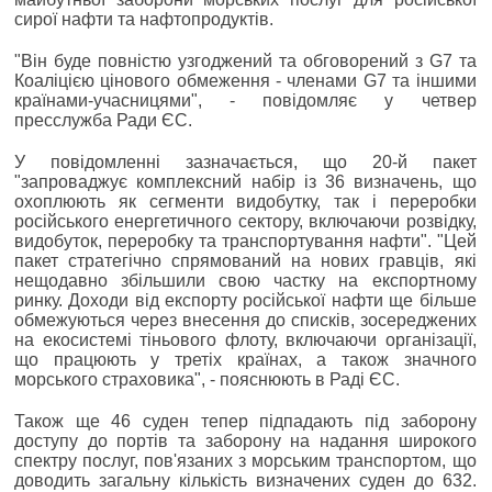
сирої нафти та нафтопродуктів.
"Він буде повністю узгоджений та обговорений з G7 та
Коаліцією цінового обмеження - членами G7 та іншими
країнами-учасницями", - повідомляє у четвер
пресслужба Ради ЄС.
У повідомленні зазначається, що 20-й пакет
"запроваджує комплексний набір із 36 визначень, що
охоплюють як сегменти видобутку, так і переробки
російського енергетичного сектору, включаючи розвідку,
видобуток, переробку та транспортування нафти". "Цей
пакет стратегічно спрямований на нових гравців, які
нещодавно збільшили свою частку на експортному
ринку. Доходи від експорту російської нафти ще більше
обмежуються через внесення до списків, зосереджених
на екосистемі тіньового флоту, включаючи організації,
що працюють у третіх країнах, а також значного
морського страховика", - пояснюють в Раді ЄС.
Також ще 46 суден тепер підпадають під заборону
доступу до портів та заборону на надання широкого
спектру послуг, пов'язаних з морським транспортом, що
доводить загальну кількість визначених суден до 632.