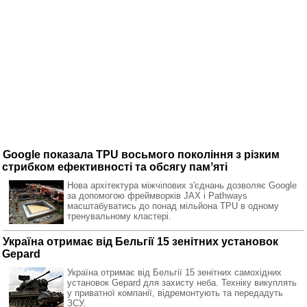
Google показала TPU восьмого покоління з різким
стрибком ефективності та обсягу памʼяті
Нова архітектура міжчіпових з'єднань дозволяє Google
за допомогою фреймворків JAX і Pathways
масштабуватись до понад мільйона TPU в одному
тренувальному кластері.
Україна отримає від Бельгії 15 зенітних установок
Gepard
Україна отримає від Бельгії 15 зенітних самохідних
установок Gepard для захисту неба. Техніку викуплять
у приватної компанії, відремонтують та передадуть
ЗСУ.