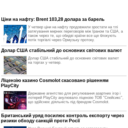
Ціни на нафту: Brent 103,28 долара за барель
У четвер ціни на нафту продовжили зростати на тлі
затягування мирних переговорів між Іраном та США, а
також через те, що обидві країни все ще блокують
потік торгівлі через Ормузьку протоку.
Долар США стабільний до основних світових валют
Долар США стабільний до основних світових валют
на торгах у четвер.
Ліцензію казино Cosmolot скасовано рішенням
PlayCity
Державне агентство для регулювання азартних ігор і
лотерей PlayCity анулювало ліцензію ТОВ "Спейсикс",
що здійснює діяльність під брендом Cosmolot.
Британський уряд посилює контроль експорту через
ризики обходу санкцій проти Росії