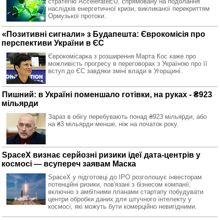
стратегію AccelerateEU, спрямовану на подолання
наслідків енергетичної кризи, викликаної перекриттям
Ормузької протоки.
«Позитивні сигнали» з Будапешта: Єврокомісія про
перспективи України в ЄС
Єврокомісарка з розширення Марта Кос каже про
можливість прогресу в переговорах з Україною про її
вступ до ЄС завдяки зміні влади в Угорщині.
Пишний: в Україні поменшало готівки, на руках - ₴923
мільярди
Зараз в обігу перебувають понад ₴923 мільярди, або
на ₴3 мільярди менше, ніж на початок року.
SpaceX визнає серйозні ризики ідеї дата-центрів у
космосі — всупереч заявам Маска
SpaceX у підготовці до IPO розголошує інвесторам
потенційні ризики, пов'язані з бізнесом компанії,
включно з амбітними планами стартапу побудувати
центри обробки даних для штучного інтелекту у
космосі, які можуть бути комерційно невигідними.