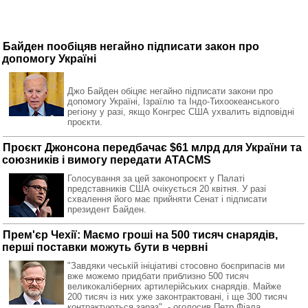
Байден пообіцяв негайно підписати закон про
допомогу Україні
Джо Байден обіцяє негайно підписати закони про
допомогу Україні, Ізраїлю та Індо-Тихоокеанського
регіону у разі, якщо Конгрес США ухвалить відповідні
проєкти.
Проєкт Джонсона передбачає $61 млрд для України та
союзників і вимогу передати ATACMS
Голосування за цей законопроєкт у Палаті
представників США очікується 20 квітня. У разі
схвалення його має прийняти Сенат і підписати
президент Байден.
Прем'єр Чехії: Маємо гроші на 500 тисяч снарядів,
перші поставки можуть бути в червні
"Завдяки чеській ініціативі стосовно боєприпасів ми
вже можемо придбати приблизно 500 тисяч
великокаліберних артилерійських снарядів. Майже
200 тисяч із них уже законтрактовані, і ще 300 тисяч
контрактуються зараз", - оголосив Петр Фіала.