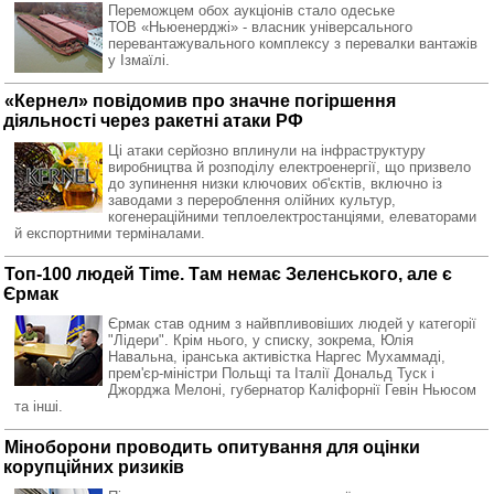
Переможцем обох аукціонів стало одеське
ТОВ «Ньюенерджі» - власник універсального
перевантажувального комплексу з перевалки вантажів
у Ізмаїлі.
«Кернел» повідомив про значне погіршення
діяльності через ракетні атаки РФ
Ці атаки серйозно вплинули на інфраструктуру
виробництва й розподілу електроенергії, що призвело
до зупинення низки ключових об'єктів, включно із
заводами з перероблення олійних культур,
когенераційними теплоелектростанціями, елеваторами
й експортними терміналами.
Топ-100 людей Time. Там немає Зеленського, але є
Єрмак
Єрмак став одним з найвпливовіших людей у категорії
"Лідери". Крім нього, у списку, зокрема, Юлія
Навальна, іранська активістка Наргес Мухаммаді,
прем'єр-міністри Польщі та Італії Дональд Туск і
Джорджа Мелоні, губернатор Каліфорнії Гевін Ньюсом
та інші.
Міноборони проводить опитування для оцінки
корупційних ризиків