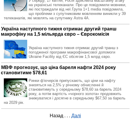
У середу, 17 квітня, Росія здійснила масштабну атаку
на українські телеканали. Про це повідомили мовники,
які постраждали від неї.Група 1+1 media повідомила,
що проблеми з супутниковим мовленням виникли у 39
телеканалів, які мовлять на супутнику Astra 4A.
Україна наступного тижня отримає другий транш
макрофіну на 1,5 мільярда євро – Єврокомісія
Україна наступного тижня отримає другий транш з
погодженої програми макрофінансової допомоги
Ukraine Facility від ЄС обсягом 1,5 млрд євро.
МВФ прогнозує, що ціна бареля нафти 2024 року
становитиме $78,61
Ринки ф'ючерсів припускають, що ціни на нафту
знизяться на 2,5% у річному обчисленні й
становитимуть у середньому $78,60 за барель 2024
року, а потім вартість «чорного золота» продовжить
знижуватися і досягне в середньому $67,50 за барель
на 2029 рік.
Назад
. . .
Далі