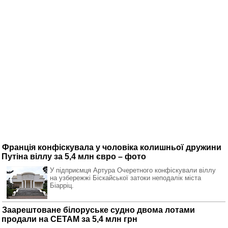
Франція конфіскувала у чоловіка колишньої дружини
Путіна віллу за 5,4 млн євро – фото
У підприємця Артура Очеретного конфіскували віллу
на узбережжі Біскайської затоки неподалік міста
Біарріц.
Заарештоване білоруське судно двома лотами
продали на СЕТАМ за 5,4 млн грн