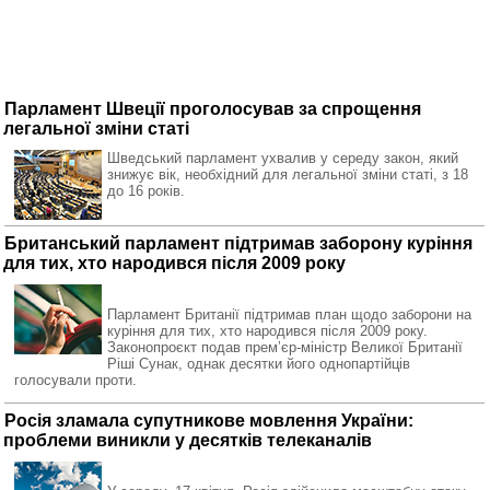
Парламент Швеції проголосував за спрощення
легальної зміни статі
Шведський парламент ухвалив у середу закон, який
знижує вік, необхідний для легальної зміни статі, з 18
до 16 років.
Британський парламент підтримав заборону куріння
для тих, хто народився після 2009 року
Парламент Британії підтримав план щодо заборони на
куріння для тих, хто народився після 2009 року.
Законопроєкт подав премʼєр-міністр Великої Британії
Ріші Сунак, однак десятки його однопартійців
голосували проти.
Росія зламала супутникове мовлення України:
проблеми виникли у десятків телеканалів