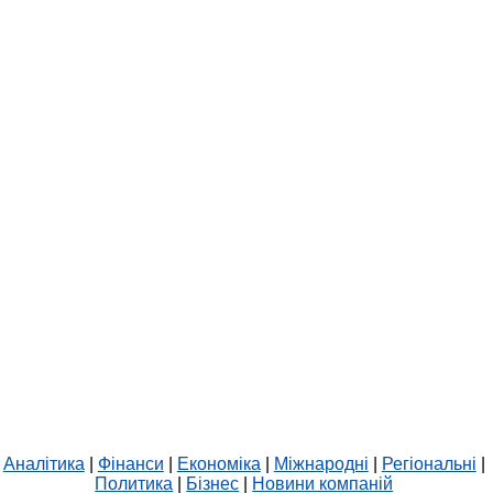
Аналітика
|
Фінанси
|
Економіка
|
Міжнародні
|
Регіональні
|
Политика
|
Бізнес
|
Новини компаній