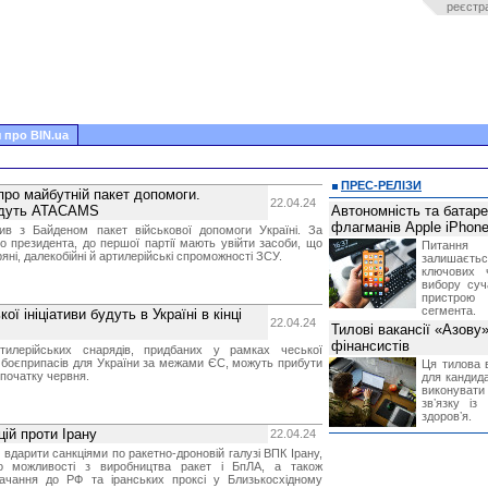
реєстр
 про BIN.ua
ПРЕС-РЕЛІЗИ
ро майбутній пакет допомоги.
22.04.24
будуть ATACAMS
Автономність та батар
флагманів Apple iPhone
ив з Байденом пакет військової допомоги Україні. За
о президента, до першої партії мають увійти засоби, що
Питання
яні, далекобійні й артилерійські спроможності ЗСУ.
залишає
ключових 
вибору суч
пристрою
сегмента.
ї ініціативи будуть в Україні в кінці
22.04.24
Тилові вакансії «Азову
фінансистів
тилерійських снарядів, придбаних у рамках чеської
влі боєприпасів для України за межами ЄС, можуть прибути
Ця тилова в
 початку червня.
для кандида
виконувати 
звʼязку із
здоровʼя.
ій проти Ірану
22.04.24
вдарити санкціями по ракетно-дроновій галузі ВПК Ірану,
 можливості з виробництва ракет і БпЛА, а також
ачання до РФ та іранських проксі у Близькосхідному