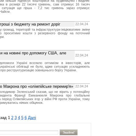
який більше підписує кошториси на будівництво і виділяє
ика в розмірі 22 тисячі гривень, сам отримує 16 тисяч
х ситуація ще гірша - 7,2 тис гривень зараз отримує
 Найєм.
гроші з бюджету на ремонт доріг
22.04.24
у громад, територій та інфраструктури ініціюватиме зміни
о проситиме кошти з резервного фонду на поточний
ри.
сли на новині про допомогу США, але
22.04.24
опомоги Україні вселило оптимізм в інвесторів, але
українські облігації не було, адже ситуацію ускладнюють
про реструктуризацію зовнішнього боргу України.
ю Макрона про «олімпійське перемир'я»
22.04.24
олодимир Зеленський сказав, що не вірить у потенційну
резидента Франції Емманюеля Макрона про глобальне
період Олімпійських ігор у війні РФ проти України, тому
римуватись ніяких обіцянок.
зад
1
2
3
4
5
6
Далі