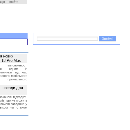
ація
|
ввійти
ея нових
 18 Pro Max
 автономності
ться одним із
чинників під час
асного мобільного
 преміального
»: посади для
акансія підходить
тів, що не можуть
бойові завдання у
 віком чи станом