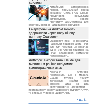
хвилини
Китайський автовиробник
Hongqi, преміальний бренд
концерну China FAW Group,
представив результати
випробувань нового
прототипу акумулятора для
електромобілів із надшвидкою зарядкою.
Смартфони на Android можуть
здорожчати через нову цінову
політику Qualcomm
Qualcomm поки не розкрила,
наскільки подорожчають чіпи,
але для покупців це означає
одне: усі Android-пристрої на
чіпах Snapdragon неминуче
подорожчають.
Anthropic використала Claude для
виявлення раніше невідомих
криптографічних атак
Компанія Anthropic
повідомила, що її модель
Claude Mythos Preview
допомогла знайти нові
способи атак на два
криптографічні алгоритми -
постквантову схему цифрового підпису HAWK
та спрощену версію шифру AES.
•
далі...