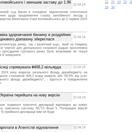
ломойського і зменшив заставу до 1,96
22
23
24
25
2
22.04.24
29
30
онний суд Києва в понеділок задовольнив клопотання
ення щодо продовження строку запобіжного заходу у
 вартою бізнесмена Ігоря Коломойського до 2 червня 2024
міка здорожчання бензину в роздрібних
22.04.24
цінового діапазону збереглася
н'юнктура ринку, так і валютний курс, який за тиждень
оєю чергою для дизпального склалася радше протилежна
ез просідання гуртового ринку було можливим не тільки
е й знижувати.
ісяці спрямували ₴408,2 мільярда
22.04.24
ь 2024 року видатки загального фонду держбюджету на
орони становили 408,2 млрд гривень або 58,9% від усієї
льного фонду держбюджету", - йдеться в повідомленні
в.
. Україна перейшла на нову версію
22.04.24
має подавати транзитні декларації відповідно до нових
ну транзитну систему NCTS Фаза 5. Попередня версія
4) приймати декларації вже не буде.
арплати в Агентстві відновлення
22.04.24