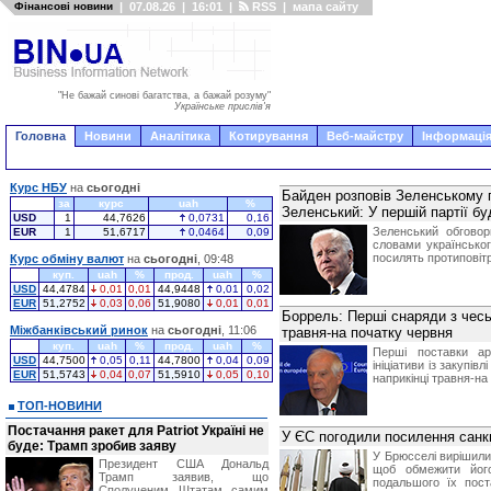
Фінансові новини
|
07.08.26
|
16:01
|
RSS
|
мапа сайту
"Не бажай синові багатства, а бажай розуму"
Українське прислів'я
Головна
Новини
Аналітика
Котирування
Веб-майстру
Інформація
Курс НБУ
на
сьогодні
Байден розповів Зеленському п
за
курс
uah
%
Зеленський: У першій партії 
USD
1
44,7626
0,0731
0,16
Зеленський обговор
EUR
1
51,6717
0,0464
0,09
словами українськог
посилять протиповітр
Курс обміну валют
на
сьогодні
, 09:48
куп.
uah
%
прод.
uah
%
USD
44,4784
0,01
0,01
44,9448
0,01
0,02
EUR
51,2752
0,03
0,06
51,9080
0,01
0,01
Боррель: Перші снаряди з чесько
Міжбанківський ринок
на
сьогодні
, 11:06
травня-на початку червня
куп.
uah
%
прод.
uah
%
Перші поставки ар
USD
44,7500
0,05
0,11
44,7800
0,04
0,09
ініціативи із закупі
EUR
51,5743
0,04
0,07
51,5910
0,05
0,10
наприкінці травня-на
ТОП-НОВИНИ
Постачання ракет для Patriot Україні не
У ЄС погодили посилення санкц
буде: Трамп зробив заяву
У Брюсселі вирішили 
Президент США Дональд
щоб обмежити його
Трамп заявив, що
подальшого їх пост
Сполученим Штатам самим