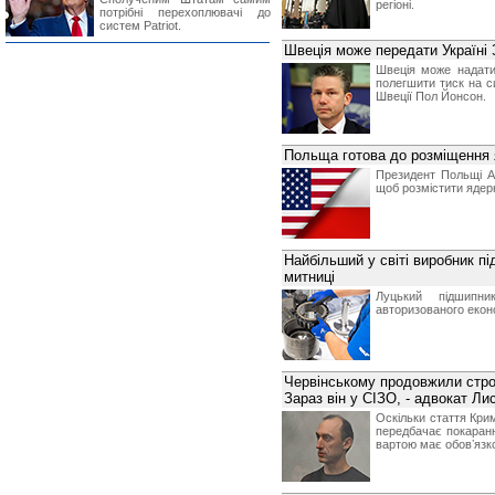
регіоні.
потрібні перехоплювачі до
систем Patriot.
Швеція може передати Україн
Швеція може надати
полегшити тиск на с
Швеції Пол Йонсон.
Польща готова до розміщення 
Президент Польщі А
щоб розмістити ядер
Найбільший у світі виробник пі
митниці
Луцький підшипн
авторизованого екон
Червінському продовжили строк
Зараз він у СІЗО, - адвокат Ли
Оскільки стаття Кри
передбачає покаранн
вартою має обовʼязко