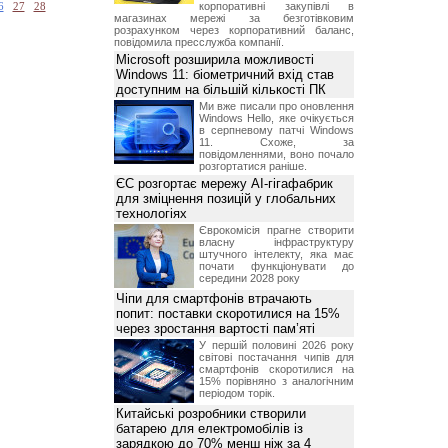
корпоративні закупівлі в
6
27
28
магазинах мережі за безготівковим
розрахунком через корпоративний баланс,
повідомила пресслужба компанії.
Microsoft розширила можливості
Windows 11: біометричний вхід став
доступним на більшій кількості ПК
Ми вже писали про оновлення
Windows Hello, яке очікується
в серпневому патчі Windows
11. Схоже, за
повідомленнями, воно почало
розгортатися раніше.
ЄС розгортає мережу AI-гігафабрик
для зміцнення позицій у глобальних
технологіях
Єврокомісія прагне створити
власну інфраструктуру
штучного інтелекту, яка має
почати функціонувати до
середини 2028 року
Чіпи для смартфонів втрачають
попит: поставки скоротилися на 15%
через зростання вартості пам’яті
У першій половині 2026 року
світові постачання чипів для
смартфонів скоротилися на
15% порівняно з аналогічним
періодом торік.
Китайські розробники створили
батарею для електромобілів із
зарядкою до 70% менш ніж за 4