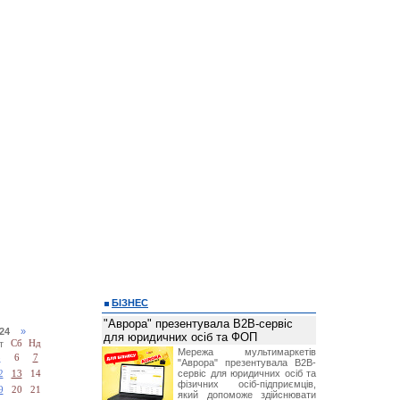
БІЗНЕС
"Аврора" презентувала B2B-сервіс
024
»
для юридичних осіб та ФОП
т
Сб
Нд
Мережа мультимаркетів
5
6
7
"Аврора" презентувала B2B-
сервіс для юридичних осіб та
2
13
14
фізичних осіб-підприємців,
9
20
21
який допоможе здійснювати