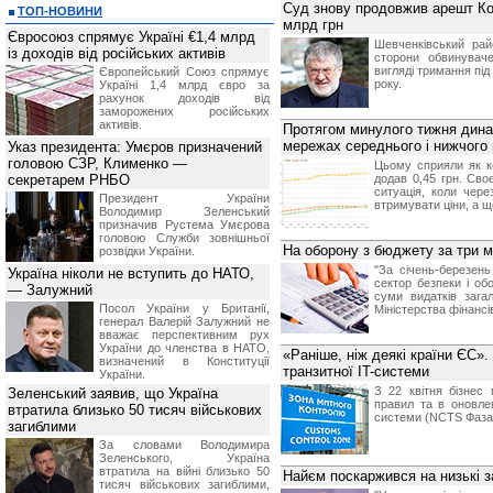
Суд знову продовжив арешт Ко
ТОП-НОВИНИ
млрд грн
Євросоюз спрямує Україні €1,4 млрд
Шевченківський рай
із доходів від російських активів
сторони обвинувач
вигляді тримання під
Європейський Союз спрямує
року.
Україні 1,4 млрд євро за
рахунок доходів від
заморожених російських
активів.
Протягом минулого тижня дина
мережах середнього і нижчого 
Указ президента: Умєров призначений
головою СЗР, Клименко —
Цьому сприяли як ко
секретарем РНБО
додав 0,45 грн. Св
ситуація, коли чер
Президент України
втримувати ціни, а щ
Володимир Зеленський
призначив Pустема Умєрова
головою Служби зовнішньої
На оборону з бюджету за три м
розвідки України.
"За січень-березен
Україна ніколи не вступить до НАТО,
сектор безпеки і об
— Залужний
суми видатків зага
Посол України у Британії,
Міністерства фінансі
генерал Валерій Залужний не
вважає перспективним рух
України до членства в НАТО,
«Раніше, ніж деякі країни ЄС»
визначений в Конституції
транзитної IT-системи
України.
З 22 квітня бізнес 
Зеленський заявив, що Україна
правил та в оновле
втратила близько 50 тисяч військових
системи (NCTS Фаза 
загиблими
За словами Володимира
Зеленського, Україна
втратила на війні близько 50
Найєм поскаржився на низькі з
тисяч військових загиблими,