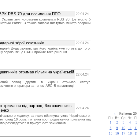
і ЗРК RBS 70 для посилення ППО
22.04.24
 Україні зенітно-ракетні комплекси RBS 70. Це могло б
истеми Patriot. З такою заявою виступив міністр оборони
ядерної зброї союзників
22.04.24
нджей Дуда заявив, що його країна уже готова до того,
ну зброю, якщо НАТО прийме таке рішення.
дшипників отримав пільги на українській
22.04.24
иковий завод другим в Україні отримав статус
омічного оператора за типом АЕО-Б на митниці.
 тримання під вартою, без захисників.
22.04.24
сенко
«
Квітень 2
мінального кодексу, за якою обвинувачують Червінського,
Пн
Вт
Ср
Чт
П
я понад 10 років, питання про продовження тримання під
1
2
3
4
во розглядатися в присутності захисників.
8
9
10
11
1
15
16
17
18
1