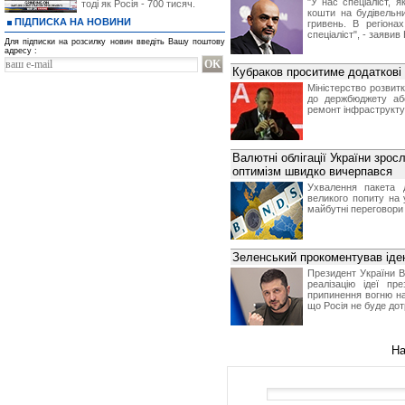
"У нас спеціаліст, 
тоді як Росія - 700 тисяч.
кошти на будівельн
ПІДПИСКА НА НОВИНИ
гривень. В регіона
спеціаліст", - заявив
Для підписки на розсилку новин введіть Вашу поштову
адресу :
Кубраков проситиме додаткові 
Міністерство розвитк
до держбюджету аб
ремонт інфраструкту
Валютні облігації України зро
оптимізм швидко вичерпався
Ухвалення пакета д
великого попиту на 
майбутні переговори 
Зеленський прокоментував іде
Президент України В
реалізацію ідеї п
припинення вогню на 
що Росія не буде дот
На