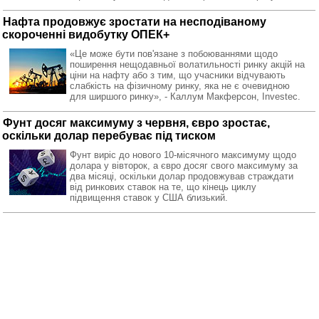
Нафта продовжує зростати на несподіваному
скороченні видобутку ОПЕК+
«Це може бути пов'язане з побоюваннями щодо
поширення нещодавньої волатильності ринку акцій на
ціни на нафту або з тим, що учасники відчувають
слабкість на фізичному ринку, яка не є очевидною
для ширшого ринку», - Каллум Макферсон, Investec.
Фунт досяг максимуму з червня, євро зростає,
оскільки долар перебуває під тиском
Фунт виріс до нового 10-місячного максимуму щодо
долара у вівторок, а євро досяг свого максимуму за
два місяці, оскільки долар продовжував страждати
від ринкових ставок на те, що кінець циклу
підвищення ставок у США близький.