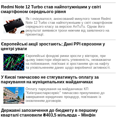
Redmi Note 12 Turbo став найпотужнішим у світі
смартфоном середнього рівня
Як і очікувалося, анонсований минулого тижня Redmi
Note 12 Turbo став найпотужнішим у світі смартфоном
середнього класу за версією AnTuTu. Однак його
результат виявився трохи нижчим від заявленого на
презентації.
Європейські акції зростають; Дані PPI єврозони у
центрі уваги
Європейські фондові ринки зросли у вівторок, при
цьому інвестори зберігають упевненість, незважаючи
на побоювання, пов'язані зі зростанням цін на нафту
та уповільненням даних щодо виробничої активності.
У Києві тимчасово не стягуватимуть оплату за
паркування на муніципальних майданчиках
Оплату паркування на майданчиках КП
"Київтранспарксервіс" тимчасово призупинено до
завершення юридичних процедур, пов'язаних із
оновленням договорів.
Державні запозичення до бюджету в першому
кварталі становили ₴403,5 мільярда – Мінфін