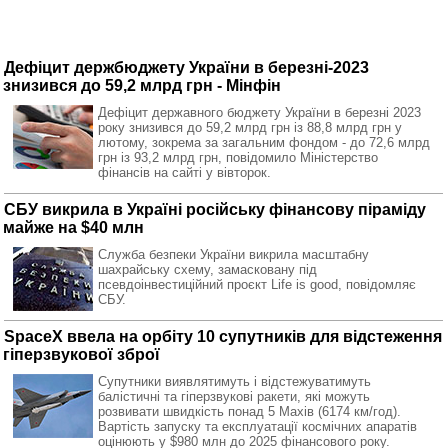
Дефіцит держбюджету України в березні-2023
знизився до 59,2 млрд грн - Мінфін
Дефіцит державного бюджету України в березні 2023
року знизився до 59,2 млрд грн із 88,8 млрд грн у
лютому, зокрема за загальним фондом - до 72,6 млрд
грн із 93,2 млрд грн, повідомило Міністерство
фінансів на сайті у вівторок.
СБУ викрила в Україні російську фінансову піраміду
майже на $40 млн
Служба безпеки України викрила масштабну
шахрайську схему, замасковану під
псевдоінвестиційний проєкт Life is good, повідомляє
СБУ.
SpaceX ввела на орбіту 10 супутників для відстеження
гіперзвукової зброї
Супутники виявлятимуть і відстежуватимуть
балістичні та гіперзвукові ракети, які можуть
розвивати швидкість понад 5 Махів (6174 км/год).
Вартість запуску та експлуатації космічних апаратів
оцінюють у $980 млн до 2025 фінансового року.