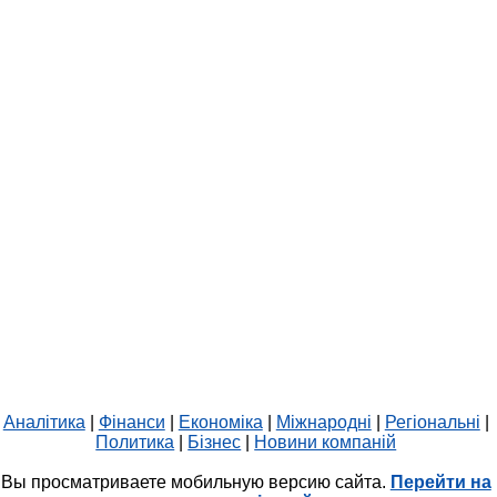
Аналітика
|
Фінанси
|
Економіка
|
Міжнародні
|
Регіональні
|
Политика
|
Бізнес
|
Новини компаній
Вы просматриваете мобильную версию сайта.
Перейти на