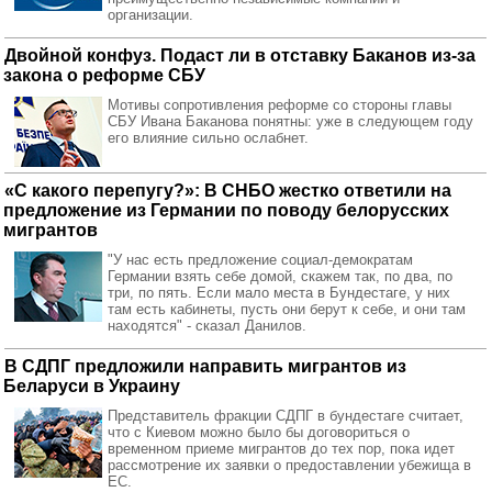
организации.
Двойной конфуз. Подаст ли в отставку Баканов из-за
закона о реформе СБУ
Мотивы сопротивления реформе со стороны главы
СБУ Ивана Баканова понятны: уже в следующем году
его влияние сильно ослабнет.
«С какого перепугу?»: В СНБО жестко ответили на
предложение из Германии по поводу белорусских
мигрантов
"У нас есть предложение социал-демократам
Германии взять себе домой, скажем так, по два, по
три, по пять. Если мало места в Бундестаге, у них
там есть кабинеты, пусть они берут к себе, и они там
находятся" - сказал Данилов.
В СДПГ предложили направить мигрантов из
Беларуси в Украину
Представитель фракции СДПГ в бундестаге считает,
что с Киевом можно было бы договориться о
временном приеме мигрантов до тех пор, пока идет
рассмотрение их заявки о предоставлении убежища в
ЕС.