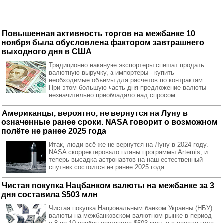
Повышенная активность торгов на межбанке 10
ноября была обусловлена фактором завтрашнего
выходного дня в США
Традиционно накануне экспортеры спешат продать
валютную выручку, а импортеры - купить
необходимые объемы для расчетов по контрактам.
При этом большую часть дня предложение валюты
незначительно преобладало над спросом.
Американцы, вероятно, не вернутся на Луну в
означенные ранее сроки. NASA говорит о возможном
полёте не ранее 2025 года
Итак, люди всё же не вернутся на Луну в 2024 году.
NASA скорректировало планы программы Artemis, и
теперь высадка астронавтов на наш естественный
спутник состоится не ранее 2025 года.
Чистая покупка Нацбанком валюты на межбанке за 3
дня составила $503 млн
Чистая покупка Национальным банком Украины (НБУ)
валюты на межбанковском валютном рынке в период
с 8 по 10 ноября составила $503 млн, а с начала года