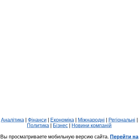
Аналітика
|
Фінанси
|
Економіка
|
Міжнародні
|
Регіональні
|
Политика
|
Бізнес
|
Новини компаній
Вы просматриваете мобильную версию сайта.
Перейти на