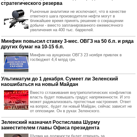
стратегического резерва
Рыночные аналитики не исключают, что в качестве
ответного шага производители нефти могут в
ближайшее время принять решение о сокращении
добычи - вместо запланированного ежемесячного
увеличения на 400 тыс. баррелей.
Минфин повысил ставку 3-мес. ОВГЗ на 50 б.п. и ряда
других бумаг на 10-15 б.п.
Минфин на аукционах ОВГЗ 23 ноября привлек в
госбюджет 4,4 млрд грн.
Ультиматум до 1 декабря. Сумеет ли Зеленский
наошибаться на новый Майдан
Вместо сглаживания внутриполитических конфликтов
власть будет повышать градус напряженности. И это
может радикализовать протестные настроения. Ответ
на вопрос, будет ли новый Майдан, сейчас зависит не
от оппозиции. Он в руках Зеленского.
Зеленский назначил Ростислава Шурму
заместителем главы Офиса президента
Шурма на должности будет отвечать за