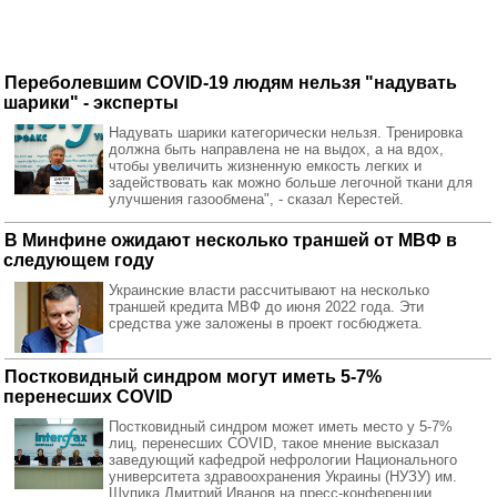
Переболевшим COVID-19 людям нельзя "надувать
шарики" - эксперты
Надувать шарики категорически нельзя. Тренировка
должна быть направлена не на выдох, а на вдох,
чтобы увеличить жизненную емкость легких и
задействовать как можно больше легочной ткани для
улучшения газообмена", - сказал Керестей.
В Минфине ожидают несколько траншей от МВФ в
следующем году
Украинские власти рассчитывают на несколько
траншей кредита МВФ до июня 2022 года. Эти
средства уже заложены в проект госбюджета.
Постковидный синдром могут иметь 5-7%
перенесших COVID
Постковидный синдром может иметь место у 5-7%
лиц, перенесших COVID, такое мнение высказал
заведующий кафедрой нефрологии Национального
университета здравоохранения Украины (НУЗУ) им.
Шупика Дмитрий Иванов на пресс-конференции