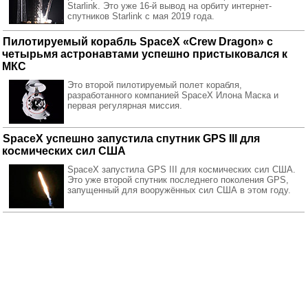
Starlink. Это уже 16-й вывод на орбиту интернет-
спутников Starlink с мая 2019 года.
Пилотируемый корабль SpaceX «Crew Dragon» с
четырьмя астронавтами успешно пристыковался к
МКС
Это второй пилотируемый полет корабля,
разработанного компанией SpaceX Илона Маска и
первая регулярная миссия.
SpaceX успешно запустила спутник GPS III для
космических сил США
SpaceX запустила GPS III для космических сил США.
Это уже второй спутник последнего поколения GPS,
запущенный для вооружённых сил США в этом году.