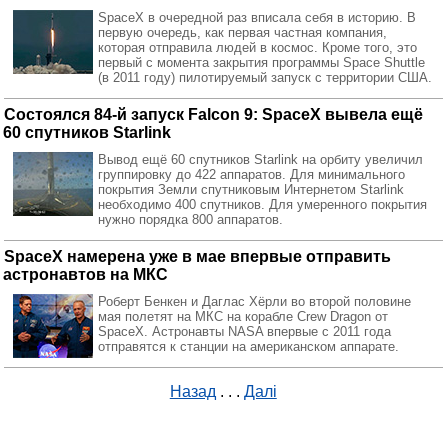
SpaceX в очередной раз вписала себя в историю. В
первую очередь, как первая частная компания,
которая отправила людей в космос. Кроме того, это
первый с момента закрытия программы Space Shuttle
(в 2011 году) пилотируемый запуск с территории США.
Состоялся 84-й запуск Falcon 9: SpaceX вывела ещё
60 спутников Starlink
Вывод ещё 60 спутников Starlink на орбиту увеличил
группировку до 422 аппаратов. Для минимального
покрытия Земли спутниковым Интернетом Starlink
необходимо 400 спутников. Для умеренного покрытия
нужно порядка 800 аппаратов.
SpaceX намерена уже в мае впервые отправить
астронавтов на МКС
Роберт Бенкен и Даглас Хёрли во второй половине
мая полетят на МКС на корабле Crew Dragon от
SpaceX. Астронавты NASA впервые с 2011 года
отправятся к станции на американском аппарате.
Назад
. . .
Далі