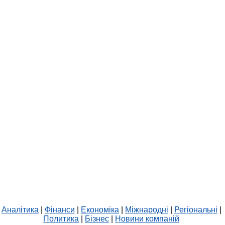
Аналітика
|
Фінанси
|
Економіка
|
Міжнародні
|
Регіональні
|
Политика
|
Бізнес
|
Новини компаній