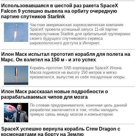
Использовавшаяся в шестой раз ракета SpaceX
Falcon 9 успешно вывела на орбиту очередную
партию спутников Starlink
Частная американская аэрокосмическая компания
SpaceX провела успешный запуск 11-ой партии
микроспутников Starlink для орбитальной группировки
своего будущего спутникового сервиса
широкополосного доступа в Интернет.
Илон Маск испытал прототип корабля для полета на
Марс. Он взлетел на 150 м - и это успех
Корабль-прототип SN5 корпорации SpaceX Илона
Маска поднялся на высоту 150 метров и мягко
приземлился, выпустив из себя посадочные опоры.
Илон Маск рассказал новые подробности о
разрабатываемых чипов для мозга
По словам предпринимателя, конечная цель данной
разработки заключается в том, чтобы наладить
прямую связь между мозгом и компьютером.
SpaceX успешно вернула корабль Crew Dragon с
космонавтами на борту на Землю