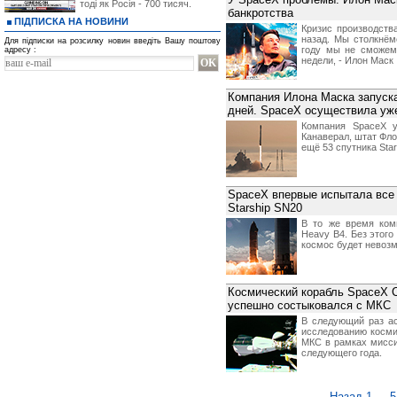
тоді як Росія - 700 тисяч.
банкротства
ПІДПИСКА НА НОВИНИ
Кризис производств
назад. Мы столкнём
Для підписки на розсилку новин введіть Вашу поштову
году мы не сможем 
адресу :
недели, - Илон Маск
Компания Илона Маска запуска
дней. SpaceX осуществила уже
Компания SpaceX у
Канаверал, штат Фло
ещё 53 спутника Starl
SpaceX впервые испытала все 
Starship SN20
В то же время ком
Heavy B4. Без этого
космос будет невоз
Космический корабль SpaceX C
успешно состыковался с МКС
В следующий раз ас
исследованию косми
МКС в рамках мисси
следующего года.
Назад
1
...
5