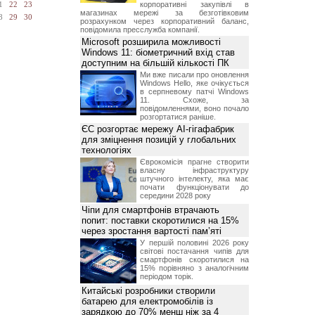
корпоративні закупівлі в
1
22
23
магазинах мережі за безготівковим
8
29
30
розрахунком через корпоративний баланс,
повідомила пресслужба компанії.
Microsoft розширила можливості
Windows 11: біометричний вхід став
доступним на більшій кількості ПК
Ми вже писали про оновлення
Windows Hello, яке очікується
в серпневому патчі Windows
11. Схоже, за
повідомленнями, воно почало
розгортатися раніше.
ЄС розгортає мережу AI-гігафабрик
для зміцнення позицій у глобальних
технологіях
Єврокомісія прагне створити
власну інфраструктуру
штучного інтелекту, яка має
почати функціонувати до
середини 2028 року
Чіпи для смартфонів втрачають
попит: поставки скоротилися на 15%
через зростання вартості пам’яті
У першій половині 2026 року
світові постачання чипів для
смартфонів скоротилися на
15% порівняно з аналогічним
періодом торік.
Китайські розробники створили
батарею для електромобілів із
зарядкою до 70% менш ніж за 4