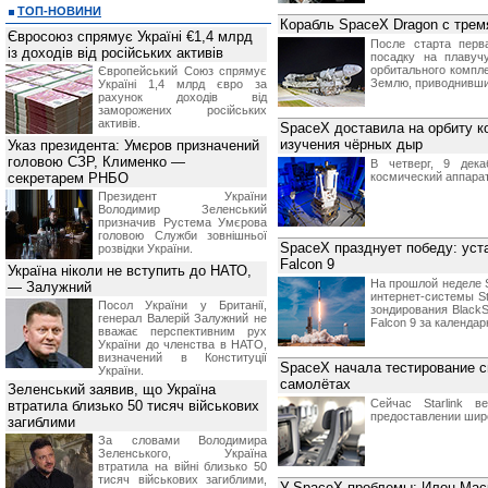
ТОП-НОВИНИ
Корабль SpaceX Dragon с трем
Євросоюз спрямує Україні €1,4 млрд
После старта перв
із доходів від російських активів
посадку на плавуч
орбитального компл
Європейський Союз спрямує
Землю, приводнивши
Україні 1,4 млрд євро за
рахунок доходів від
заморожених російських
активів.
SpaceX доставила на орбиту к
изучения чёрных дыр
Указ президента: Умєров призначений
головою СЗР, Клименко —
В четверг, 9 дека
секретарем РНБО
космический аппарат 
Президент України
Володимир Зеленський
призначив Pустема Умєрова
головою Служби зовнішньої
SpaceX празднует победу: уст
розвідки України.
Falcon 9
Україна ніколи не вступить до НАТО,
На прошлой неделе 
— Залужний
интернет-системы St
Посол України у Британії,
зондирования BlackS
генерал Валерій Залужний не
Falcon 9 за календар
вважає перспективним рух
України до членства в НАТО,
визначений в Конституції
SpaceX начала тестирование сп
України.
самолётах
Зеленський заявив, що Україна
Сейчас Starlink 
втратила близько 50 тисяч військових
предоставлении шир
загиблими
За словами Володимира
Зеленського, Україна
втратила на війні близько 50
тисяч військових загиблими,
У SpaceX проблемы: Илон Маск