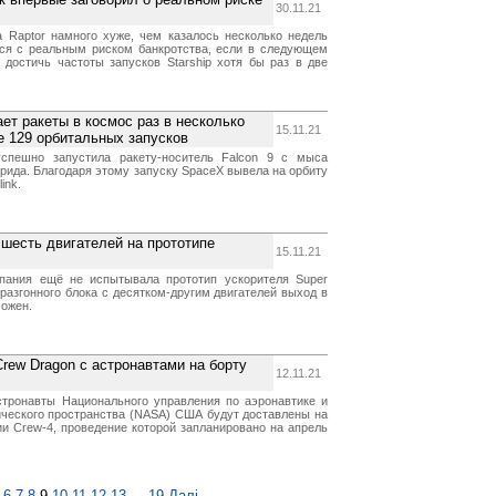
30.11.21
а Raptor намного хуже, чем казалось несколько недель
ся с реальным риском банкротства, если в следующем
достичь частоты запусков Starship хотя бы раз в две
ет ракеты в космос раз в несколько
15.11.21
 129 орбитальных запусков
спешно запустила ракету-носитель Falcon 9 с мыса
рида. Благодаря этому запуску SpaceX вывела на орбиту
ink.
шесть двигателей на прототипе
15.11.21
пания ещё не испытывала прототип ускорителя Super
 разгонного блока с десятком-другим двигателей выход в
можен.
rew Dragon с астронавтами на борту
12.11.21
тронавты Национального управления по аэронавтике и
ческого пространства (NASA) США будут доставлены на
и Crew-4, проведение которой запланировано на апрель
6
7
8
9
10
11
12
13
...
19
Далі