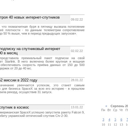
троя 40 новых интернет-спутников
09.02.22
 что геомагнитная буря в пятницу вызвала потепление
её плотности - по данным телеметрии сопротивление
до 50 % выше, чем в период предыдущих запусков».
одписку на спутниковый интернет
02.02.22
00 в месяц
представила премиальный пакет подписки на свой
ет Starlink. В него включена более крупная и мощная
 обеспечивать скорость приёма данных от 150 до 500
ержек от 20 до 40 мс.
2 миссии в 2022 году
28.01.22
ачинание увенчается успехом, это станет самым
 для бизнеса SpaceX за всю его историю - в прошлом
вила рекорд, осуществив 31 запуск.
«
Серпень 2
спутник в космос
13.01.22
Пн
Вт
Ср
Чт
П
 американская SpaceX успешно запустила ракету Falcon 9,
рбиту украинский оптический спутник Січ-2-30.
3
4
5
6
10
11
12
13
1