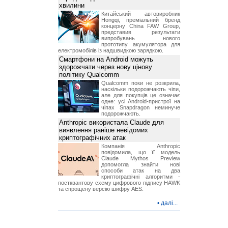
хвилини
Китайський автовиробник
Hongqi, преміальний бренд
концерну China FAW Group,
представив результати
випробувань нового
прототипу акумулятора для
електромобілів із надшвидкою зарядкою.
Смартфони на Android можуть
здорожчати через нову цінову
політику Qualcomm
Qualcomm поки не розкрила,
наскільки подорожчають чіпи,
але для покупців це означає
одне: усі Android-пристрої на
чіпах Snapdragon неминуче
подорожчають.
Anthropic використала Claude для
виявлення раніше невідомих
криптографічних атак
Компанія Anthropic
повідомила, що її модель
Claude Mythos Preview
допомогла знайти нові
способи атак на два
криптографічні алгоритми -
постквантову схему цифрового підпису HAWK
та спрощену версію шифру AES.
•
далі...