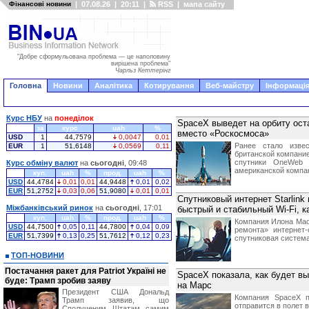
Фінансові новини
|
07.08.26
|
20:11
|
RSS
|
мапа сайту
"Добре сформульована проблема — це наполовину
вирішена проблема"
Чарльз Кеттерінг
Головна
Новини
Аналітика
Котирування
Веб-майстру
Інформація
Курс НБУ
на
понеділок
SpaceX выведет на орбиту ос
за
курс
uah
%
вместо «Роскосмоса»
USD
1
44,7579
0,0047
0,01
Ранее стало извес
EUR
1
51,6148
0,0569
0,11
британской компани
спутники OneWeb 
Курс обміну валют
на
сьогодні
, 09:48
американской компа
куп.
uah
%
прод.
uah
%
USD
44,4784
0,01
0,01
44,9448
0,01
0,02
EUR
51,2752
0,03
0,06
51,9080
0,01
0,01
Спутниковый интернет Starlink
Міжбанківський ринок
на
сьогодні
, 17:01
быстрый и стабильный Wi-Fi, к
куп.
uah
%
прод.
uah
%
Компания Илона Мас
USD
44,7500
0,05
0,11
44,7800
0,04
0,09
ремонта» интернет
EUR
51,7399
0,13
0,25
51,7612
0,12
0,23
спутниковая система 
ТОП-НОВИНИ
Постачання ракет для Patriot Україні не
SpaceX показала, как будет в
буде: Трамп зробив заяву
на Марс
Президент США Дональд
Компания SpaceX п
Трамп заявив, що
отправится в полет в
Сполученим Штатам самим