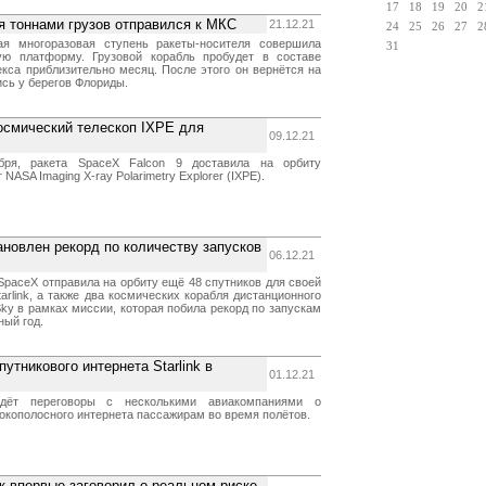
17
18
19
20
2
я тоннами грузов отправился к МКС
21.12.21
24
25
26
27
2
ая многоразовая ступень ракеты-носителя совершила
31
ую платформу. Грузовой корабль пробудет в составе
екса приблизительно месяц. После этого он вернётся на
сь у берегов Флориды.
осмический телескоп IXPE для
09.12.21
бря, ракета SpaceX Falcon 9 доставила на орбиту
NASA Imaging X-ray Polarimetry Explorer (IXPE).
ановлен рекорд по количеству запусков
06.12.21
SpaceX отправила на орбиту ещё 48 спутников для своей
arlink, а также два космических корабля дистанционного
ky в рамках миссии, которая побила рекорд по запускам
ный год.
утникового интернета Starlink в
01.12.21
ведёт переговоры с несколькими авиакомпаниями о
окополосного интернета пассажирам во время полётов.
 впервые заговорил о реальном риске