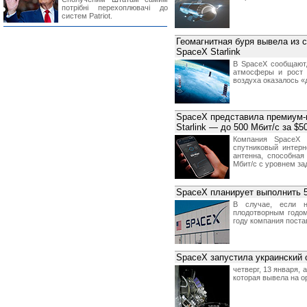
потрібні перехоплювачі до
систем Patriot.
Геомагнитная буря вывела из с
SpaceX Starlink
В SpaceX сообщают,
атмосферы и рост 
воздуха оказалось «
SpaceX представила премиум-п
Starlink — до 500 Мбит/с за $5
Компания SpaceX 
спутниковый интерн
антенна, способная
Мбит/с c уровнем зад
SpaceX планирует выполнить 5
В случае, если н
плодотворным годом
году компания поста
SpaceX запустила украинский 
четверг, 13 января,
которая вывела на о