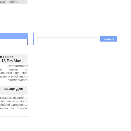
ація
|
ввійти
ея нових
 18 Pro Max
 автономності
ться одним із
чинників під час
асного мобільного
 преміального
»: посади для
акансія підходить
тів, що не можуть
бойові завдання у
 віком чи станом