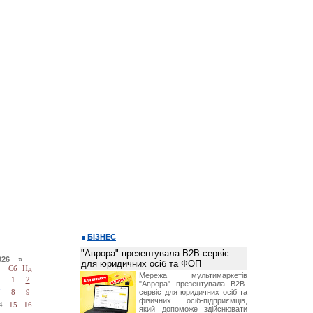
БІЗНЕС
"Аврора" презентувала B2B-сервіс
026 »
для юридичних осіб та ФОП
т
Сб
Нд
Мережа мультимаркетів
1
2
"Аврора" презентувала B2B-
сервіс для юридичних осіб та
7
8
9
фізичних осіб-підприємців,
4
15
16
який допоможе здійснювати