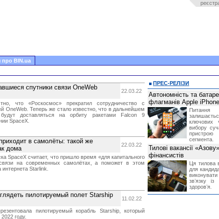
реєстр
 про BIN.ua
ПРЕС-РЕЛІЗИ
тавшиеся спутники связи OneWeb
22.03.22
Автономність та батар
флагманів Apple iPhone
тно, что «Роскосмос» прекратил сотрудничество с
ей OneWeb. Теперь же стало известно, что в дальнейшем
Питання
будут доставляться на орбиту ракетами Falcon 9
залишає
нии SpaceX.
ключових 
вибору суч
пристрою
сегмента.
 приходит в самолёты: такой же
22.03.22
Тилові вакансії «Азову
ак дома
фінансистів
ка SpaceX считает, что пришло время «для капитального
-связи на современных самолётах, а поможет в этом
Ця тилова в
интернета Starlink.
для кандида
виконувати 
звʼязку із
здоровʼя.
ыглядеть пилотируемый полет Starship
11.02.22
резентовала пилотируемый корабль Starship, который
 2022 году.