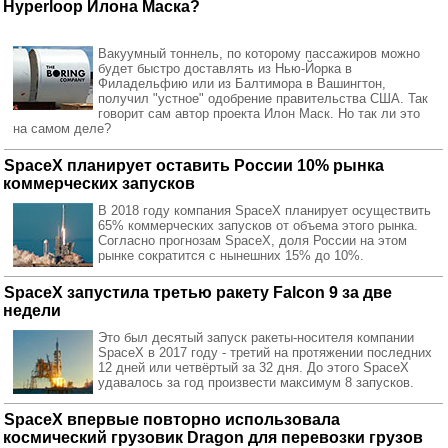
Hyperloop Илона Маска?
Вакуумный тоннель, по которому пассажиров можно
будет быстро доставлять из Нью-Йорка в
Филадельфию или из Балтимора в Вашингтон,
получил "устное" одобрение правительства США. Так
говорит сам автор проекта Илон Маск. Но так ли это
на самом деле?
SpaceX планирует оставить России 10% рынка
коммерческих запусков
В 2018 году компания SpaceX планирует осуществить
65% коммерческих запусков от объема этого рынка.
Согласно прогнозам SpaceX, доля России на этом
рынке сократится с нынешних 15% до 10%.
SpaceX запустила третью ракету Falcon 9 за две
недели
Это был десятый запуск ракеты-носителя компании
SpaceX в 2017 году - третий на протяжении последних
12 дней или четвёртый за 32 дня. До этого SpaceX
удавалось за год произвести максимум 8 запусков.
SpaceX впервые повторно использовала
космический грузовик Dragon для перевозки грузов