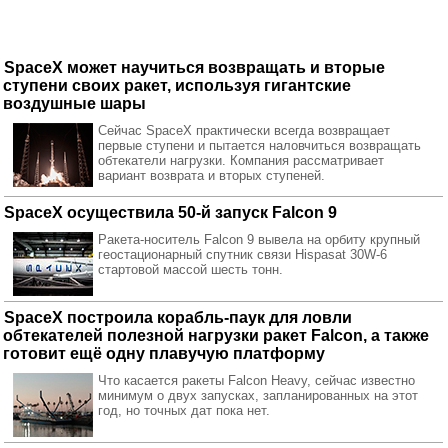
SpaceX может научиться возвращать и вторые
ступени своих ракет, используя гигантские
воздушные шары
Сейчас SpaceX практически всегда возвращает
первые ступени и пытается наловчиться возвращать
обтекатели нагрузки. Компания рассматривает
вариант возврата и вторых ступеней.
SpaceX осуществила 50-й запуск Falcon 9
Ракета-носитель Falcon 9 вывела на орбиту крупный
геостационарный спутник связи Hispasat 30W-6
стартовой массой шесть тонн.
SpaceX построила корабль-паук для ловли
обтекателей полезной нагрузки ракет Falcon, а также
готовит ещё одну плавучую платформу
Что касается ракеты Falcon Heavy, сейчас известно
минимум о двух запусках, запланированных на этот
год, но точных дат пока нет.