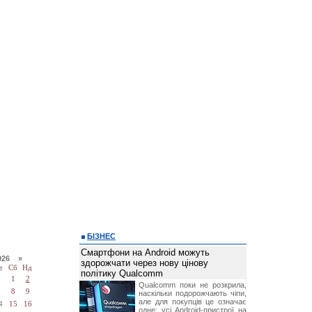
БІЗНЕС
Смартфони на Android можуть
026 »
здорожчати через нову цінову
т
Сб
Нд
політику Qualcomm
1
2
Qualcomm поки не розкрила,
7
8
9
наскільки подорожчають чіпи,
але для покупців це означає
4
15
16
одне: усі Android-пристрої на