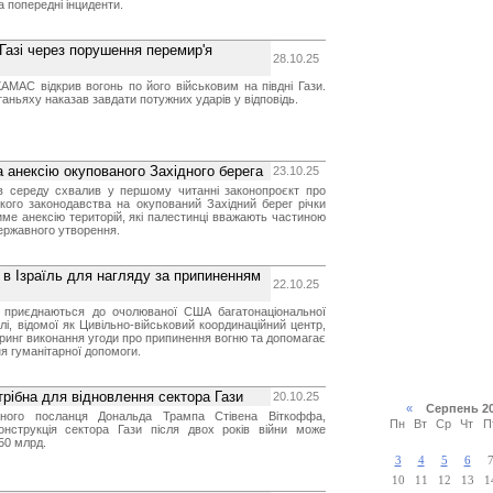
на попередні інциденти.
Газі через порушення перемир'я
28.10.25
ХАМАС відкрив вогонь по його військовим на півдні Гази.
аньяху наказав завдати потужних ударів у відповідь.
 анексію окупованого Західного берега
23.10.25
в середу схвалив у першому читанні законопроєкт про
кого законодавства на окупований Західний берег річки
ме анексію територій, які палестинці вважають частиною
ержавного утворення.
 в Ізраїль для нагляду за припиненням
22.10.25
ві приєднаються до очолюваної США багатонаціональної
їлі, відомої як Цивільно-військовий координаційний центр,
оринг виконання угоди про припинення вогню та допомагає
я гуманітарної допомоги.
трібна для відновлення сектора Гази
20.10.25
«
Серпень 2
ного посланця Дональда Трампа Стівена Віткоффа,
Пн
Вт
Ср
Чт
П
онструкція сектора Гази після двох років війни може
50 млрд.
3
4
5
6
10
11
12
13
1