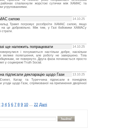
х районах спалахнули жорстокі сутички між ХАМАС та
ми угрупованнями.
АМАС силою
14.10.25
альд Трамп погрожує роззброїти ХАМАС силою, якщо
е на це добровільно. Між тим, у Газі бойовики ХАМАСу
 страти.
азі ще належить попрацювати
14.10.25
 повернулися і почуваються настільки добре, наскільки
е велике полегшення, але роботу не завершено. Тіла
обіцянкам, не повернуто. Друга фаза починається просто
мп у соцмережі Truth Social.
ина підписали декларацію щодо Гази
13.10.25
Єгипет, Катар та Туреччина підписали в понеділок
ти угоди щодо Гази, спрямованої на припинення дворічної
2
3
4
5
6
7
8
9
10
...
22
Далі