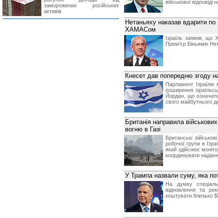
військової відповіді 
заморожених російських
активів.
Нетаньяху наказав вдарити по 
ХАМАСом
Ізраїль заявив, що 
Прем'єр Біньямін Нет
Кнесет дав попередню згоду на
Парламент Ізраїлю 
поширення ізраїльсь
Йордан, що означати
свого майбутнього д
Британія направила військових
вогню в Газі
Британські військо
робочої групи в Ізра
який здійснює моніт
координувати наданн
У Трампа назвали суму, яка по
На думку спеціаль
відновлення та рек
коштувати близько $