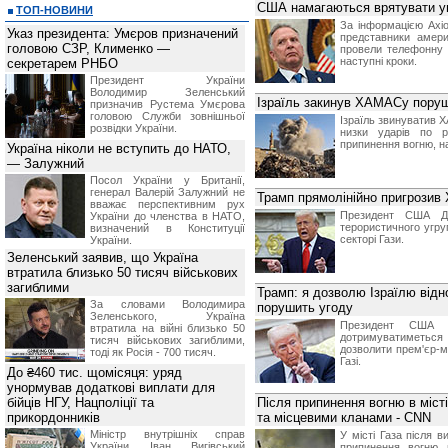
США намагаються врятувати уг
ТОП-НОВИНИ
За інформацією Axio
Указ президента: Умєров призначений
представники амери
головою СЗР, Клименко —
провели телефонну 
наступні кроки.
секретарем РНБО
Президент України
Володимир Зеленський
Ізраїль закинув ХАМАСу поруше
призначив Pустема Умєрова
головою Служби зовнішньої
Ізраїль звинуватив Х
розвідки України.
низки ударів по р
припинення вогню, н
Україна ніколи не вступить до НАТО,
— Залужний
Посол України у Британії,
генерал Валерій Залужний не
Трамп прямолінійно пригрозив 
вважає перспективним рух
Президент США До
України до членства в НАТО,
терористичного угру
визначений в Конституції
секторі Гази.
України.
Зеленський заявив, що Україна
втратила близько 50 тисяч військових
загиблими
Трамп: я дозволю Ізраїлю відн
За словами Володимира
порушить угоду
Зеленського, Україна
Президент США
втратила на війні близько 50
дотримуватиметься
тисяч військових загиблими,
дозволити прем'єр-мі
тоді як Росія - 700 тисяч.
Газі.
До ₴460 тис. щомісяця: уряд
унормував додаткові виплати для
бійців НГУ, Нацполіції та
Після припинення вогню в міс
прикордонників
та місцевими кланами - CNN
Міністр внутрішніх справ
У місті Газа після 
України Іван Вигівський
припинення вогню 