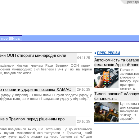
реєстр
 про BIN.ua
ПРЕС-РЕЛІЗИ
еки ООН створити міжнародні сили
04.11.25
Автономність та батар
флагманів Apple iPhone
адіслали кільком членам Ради Безпеки ООН проект
орення міжнародних сил безпеки (ISF) у Газі на термін
Питання
, повідомляє Axios.
залишає
ключових 
вибору суч
пристрою
сегмента.
лю поновити удари по позиціях ХАМАС
29.10.25
Тилові вакансії «Азову
 удару у відповідь, і вони повинні були завдати удару у
фінансистів
відбувається, вони повинні завдавати удару у відповідь", -
Ця тилова в
для кандида
виконувати 
звʼязку із
орив з Трампом перед рішенням про
здоровʼя.
28.10.25
раїлі повідомили Axios, що Нетаньягу ще до останнього
у шукав можливості сконтактувати з Трампом, який
ому турне, щоб отримати від нього "зелене світло" для