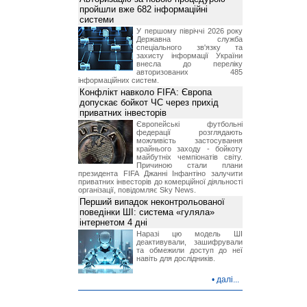
пройшли вже 682 інформаційні
системи
У першому півріччі 2026 року
Державна служба
спеціального зв'язку та
захисту інформації України
внесла до переліку
авторизованих 485
інформаційних систем.
Конфлікт навколо FIFA: Європа
допускає бойкот ЧС через прихід
приватних інвесторів
Європейські футбольні
федерації розглядають
можливість застосування
крайнього заходу - бойкоту
майбутніх чемпіонатів світу.
Причиною стали плани
президента FIFA Джанні Інфантіно залучити
приватних інвесторів до комерційної діяльності
організації, повідомляє Sky News.
Перший випадок неконтрольованої
поведінки ШІ: система «гуляла»
інтернетом 4 дні
Наразі цю модель ШІ
деактивували, зашифрували
та обмежили доступ до неї
навіть для дослідників.
•
далі...