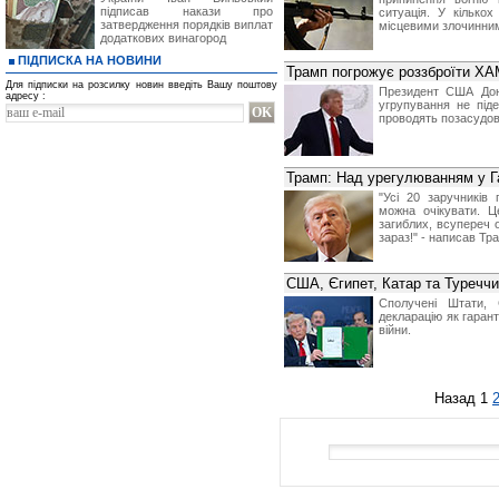
підписав накази про
ситуація. У кілько
затвердження порядків виплат
місцевими злочинни
додаткових винагород
ПІДПИСКА НА НОВИНИ
Трамп погрожує роззброїти Х
Для підписки на розсилку новин введіть Вашу поштову
Президент США Дон
адресу :
угрупування не під
проводять позасудові
Трамп: Над урегулюванням у Г
"Усі 20 заручників
можна очікувати. Ц
загиблих, всупереч 
зараз!" - написав Тра
США, Єгипет, Катар та Туречч
Сполучені Штати, 
декларацію як гаран
війни.
Назад
1