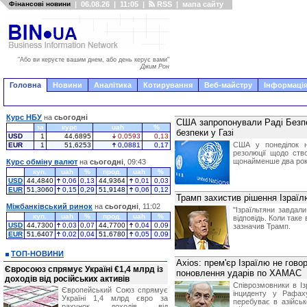
Фінансові новини
|
06.08.26
|
11:05
|
RSS
|
мапа сайту
"Або ви керуєте вашим днем, або день керує вами"
Джим Рон
Головна
Новини
Аналітика
Котирування
Веб-майстру
Інформація
Курс НБУ
на
сьогодні
США запропонували Раді Безп
за
курс
uah
%
безпеки у Газі
USD
1
44,6895
0,0593
0,13
США у понеділок н
EUR
1
51,6253
0,0881
0,17
резолюції щодо ств
щонайменше два роки
Курс обміну валют
на
сьогодні
, 09:43
куп.
uah
%
прод.
uah
%
USD
44,4840
0,06
0,13
44,9364
0,01
0,03
EUR
51,3060
0,15
0,29
51,9148
0,06
0,12
Трамп захистив рішення Ізраї
Міжбанківський ринок
на
сьогодні
, 11:02
"Ізраїльтяни завдали
куп.
uah
%
прод.
uah
%
відповідь. Коли таке 
USD
44,7300
0,03
0,07
44,7700
0,04
0,09
зазначив Трамп.
EUR
51,6407
0,02
0,04
51,6780
0,05
0,09
ТОП-НОВИНИ
Axios: прем'єр Ізраїлю не гов
Євросоюз спрямує Україні €1,4 млрд із
поновлення ударів по ХАМАС
доходів від російських активів
Співрозмовники в Із
Європейський Союз спрямує
інциденту у Рафах
Україні 1,4 млрд євро за
перебуває в азійськ
рахунок доходів від