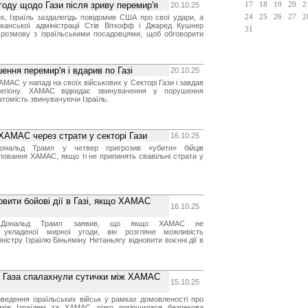
оду щодо Гази після зриву перемир'я
20.10.25
17
18
19
20
2
s, Ізраїль заздалегідь повідомив США про свої удари, а
24
25
26
27
2
канської адміністрації Стів Віткофф і Джаред Кушнер
31
розмову з ізраїльськими посадовцями, щоб обговорити
ння перемир'я і вдарив по Газі
20.10.25
АМАС у нападі на своїх військових у Секторі Гази і завдав
егіону. ХАМАС відкидає звинувачення у порушення
атомість звинувачуючи Ізраїль.
ХАМАС через страти у секторі Гази
16.10.25
нальд Трамп у четвер пригрозив «убити» бійців
повання ХАМАС, якщо ті не припинять свавільні страти у
овити бойові дії в Газі, якщо ХАМАС
16.10.25
 Дональд Трамп заявив, що якщо ХАМАС не
 укладеної мирної угоди, він розгляне можливість
ністру Ізраїлю Біньяміну Нетаньягу відновити воєнні дії в
ті Газа спалахнули сутички між ХАМАС
15.10.25
виведення ізраїльських військ у рамках домовленості про
між Ізраїлем та ХАМАС різко погіршилася безпекова