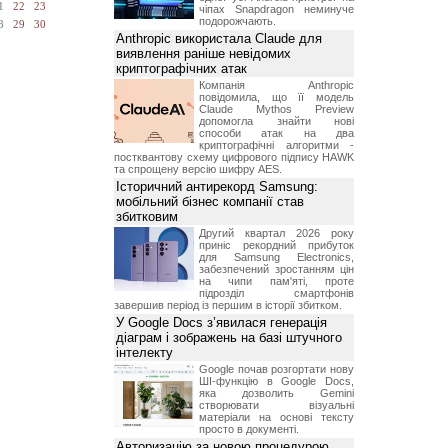
1
22
23
чіпах Snapdragon неминуче
подорожчають.
8
29
30
Anthropic використала Claude для
виявлення раніше невідомих
криптографічних атак
Компанія Anthropic
повідомила, що її модель
Claude Mythos Preview
допомогла знайти нові
способи атак на два
криптографічні алгоритми -
постквантову схему цифрового підпису HAWK
та спрощену версію шифру AES.
Історичний антирекорд Samsung:
мобільний бізнес компанії став
збитковим
Другий квартал 2026 року
приніс рекордний прибуток
для Samsung Electronics,
забезпечений зростанням цін
на чипи пам'яті, проте
підрозділ смартфонів
завершив період із першим в історії збитком.
У Google Docs з’явилася генерація
діаграм і зображень на базі штучного
інтелекту
Google почав розгортати нову
ШІ-функцію в Google Docs,
яка дозволить Gemini
створювати візуальні
матеріали на основі тексту
просто в документі.
Авторизацію за новою процедурою