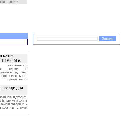
ація
|
ввійти
ея нових
 18 Pro Max
 автономності
ться одним із
чинників під час
асного мобільного
 преміального
»: посади для
акансія підходить
тів, що не можуть
бойові завдання у
 віком чи станом