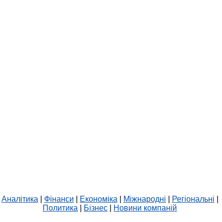
Аналітика
|
Фінанси
|
Економіка
|
Міжнародні
|
Регіональні
|
Политика
|
Бізнес
|
Новини компаній