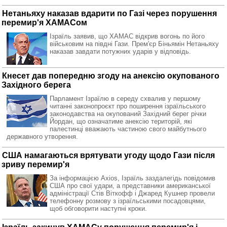
Нетаньяху наказав вдарити по Газі через порушення
перемир'я ХАМАСом
Ізраїль заявив, що ХАМАС відкрив вогонь по його
військовим на півдні Гази. Прем'єр Біньямін Нетаньяху
наказав завдати потужних ударів у відповідь.
Кнесет дав попередню згоду на анексію окупованого
Західного берега
Парламент Ізраїлю в середу схвалив у першому
читанні законопроєкт про поширення ізраїльського
законодавства на окупований Західний берег річки
Йордан, що означатиме анексію територій, які
палестинці вважають частиною свого майбутнього
державного утворення.
США намагаються врятувати угоду щодо Гази після
зриву перемир'я
За інформацією Axios, Ізраїль заздалегідь повідомив
США про свої удари, а представники американської
адміністрації Стів Віткофф і Джаред Кушнер провели
телефонну розмову з ізраїльськими посадовцями,
щоб обговорити наступні кроки.