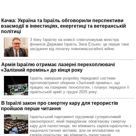
Качка: Україна та Ізраїль обговорили перспективи
взаємодії в інвестиціях, енергетиці та ветеранській
політиці
З боку Ізраїлю на комісії співголовував міністра
фінансів Держави Ізраїль Зеєв Елькін, це перше таке
засідання від початку повномасштабної війни.
Армія Ізраїлю отримає лазерні перехоплювачі
«Залізний промінь» до кінця року
Ізраїль завершив розробку передової системи
протиповітряної оборони «Залізний промінь», що
працює на лазерних технологіях, і планує передати її
ізраїльській армії у грудні 2025 року.
В Ізраїлі закон про смертну кару для терористів
пройшов перше читання
Ізраїльський парламент підтримав суперечливий
законопроєкт, який передбачає обов'язкову смертну
кару для палестинців, які вбивають євреїв-ізраїльтян з
націоналістичних мотивів, але не впливатиме на
євреїв-ізраїльтян, які вбивають палестинців.