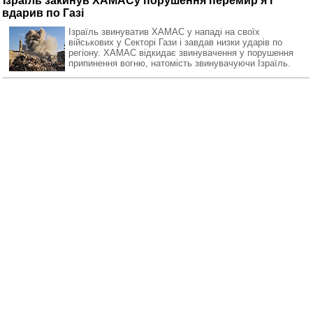
Ізраїль закинув ХАМАСу порушення перемир'я і
вдарив по Газі
Ізраїль звинуватив ХАМАС у нападі на своїх
військових у Секторі Гази і завдав низки ударів по
регіону. ХАМАС відкидає звинувачення у порушення
припинення вогню, натомість звинувачуючи Ізраїль.