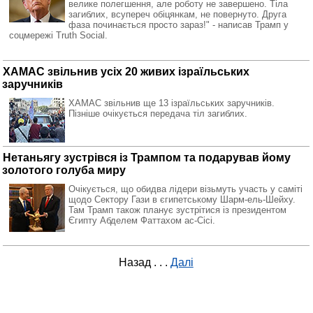
велике полегшення, але роботу не завершено. Тіла
загиблих, всупереч обіцянкам, не повернуто. Друга
фаза починається просто зараз!" - написав Трамп у
соцмережі Truth Social.
ХАМАС звільнив усіх 20 живих ізраїльських
заручників
ХАМАС звільнив ще 13 ізраїльських заручників.
Пізніше очікується передача тіл загиблих.
Нетаньягу зустрівся із Трампом та подарував йому
золотого голуба миру
Очікується, що обидва лідери візьмуть участь у саміті
щодо Сектору Гази в єгипетському Шарм-ель-Шейху.
Там Трамп також планує зустрітися із президентом
Єгипту Абделем Фаттахом ас-Сісі.
Назад
. . .
Далі