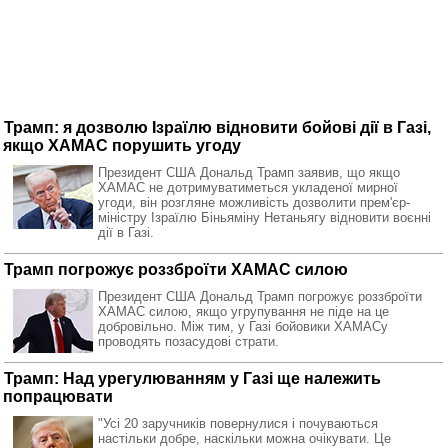
Трамп: я дозволю Ізраїлю відновити бойові дії в Газі,
якщо ХАМАС порушить угоду
Президент США Дональд Трамп заявив, що якщо
ХАМАС не дотримуватиметься укладеної мирної
угоди, він розгляне можливість дозволити прем'єр-
міністру Ізраїлю Біньяміну Нетаньягу відновити воєнні
дії в Газі.
Трамп погрожує роззброїти ХАМАС силою
Президент США Дональд Трамп погрожує роззброїти
ХАМАС силою, якщо угрупування не піде на це
добровільно. Між тим, у Газі бойовики ХАМАСу
проводять позасудові страти.
Трамп: Над урегулюванням у Газі ще належить
попрацювати
"Усі 20 заручників повернулися і почуваються
настільки добре, наскільки можна очікувати. Це