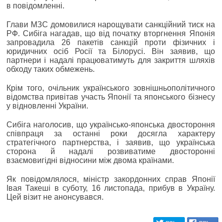
в повідомленні.
Глави МЗС домовилися нарощувати санкційний тиск на
РФ. Сибіга нагадав, що від початку вторгнення Японія
запровадила 26 пакетів санкцій проти фізичних і
юридичних осіб Росії та Білорусі. Він заявив, що
партнери і надалі працюватимуть для закриття шляхів
обходу таких обмежень.
Крім того, очільник українського зовнішньополітичного
відомства привітав участь Японії та японського бізнесу
у відновленні України.
Сибіга наголосив, що українсько-японська двостороння
співпраця за останні роки досягла характеру
стратегічного партнерства, і заявив, що українська
сторона й надалі розвиватиме двосторонні
взаємовигідні відносини між двома країнами.
Як повідомлялося, міністр закордонних справ Японії
Івая Такеші в суботу, 16 листопада, прибув в Україну.
Цей візит не анонсувався.