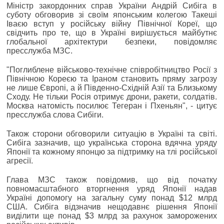
Міністр закордонних справ України Андрій Сибіга в
суботу обговорив зі своїм японським колегою Такеші
Іваєю вступ у російську війну Північної Кореї, що
свідчить про те, що в Україні вирішується майбутнє
глобальної архітектури безпеки, повідомляє
пресслужба МЗС.
"Поглиблене військово-технічне співробітництво Росії з
Північною Кореєю та Іраном становить пряму загрозу
не лише Європі, а й Південно-Східній Азії та Близькому
Сходу. Не тільки Росія отримує дрони, ракети, солдатів.
Москва натомість посилює Тегеран і Пхеньян", - цитує
пресслужба слова Сибіги.
Також сторони обговорили ситуацію в Україні та світі.
Сибіга зазначив, що українська сторона вдячна уряду
Японії та кожному японцю за підтримку на тлі російської
агресії.
Глава МЗС також повідомив, що від початку
повномасштабного вторгнення уряд Японії надав
Україні допомогу на загальну суму понад $12 млрд
США. Сибіга відзначив нещодавнє рішення Японії
виділити ще понад $3 млрд за рахунок заморожених