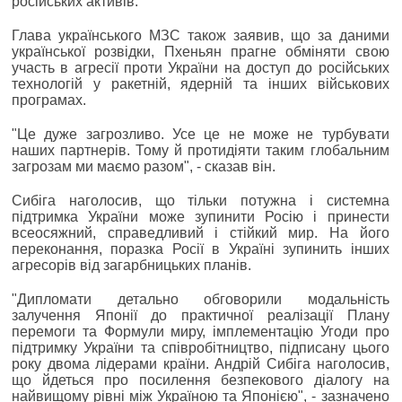
російських активів.
Глава українського МЗС також заявив, що за даними
української розвідки, Пхеньян прагне обміняти свою
участь в агресії проти України на доступ до російських
технологій у ракетній, ядерній та інших військових
програмах.
"Це дуже загрозливо. Усе це не може не турбувати
наших партнерів. Тому й протидіяти таким глобальним
загрозам ми маємо разом", - сказав він.
Сибіга наголосив, що тільки потужна і системна
підтримка України може зупинити Росію і принести
всеосяжний, справедливий і стійкий мир. На його
переконання, поразка Росії в Україні зупинить інших
агресорів від загарбницьких планів.
"Дипломати детально обговорили модальність
залучення Японії до практичної реалізації Плану
перемоги та Формули миру, імплементацію Угоди про
підтримку України та співробітництво, підписану цього
року двома лідерами країни. Андрій Сибіга наголосив,
що йдеться про посилення безпекового діалогу на
найвищому рівні між Україною та Японією", - зазначено