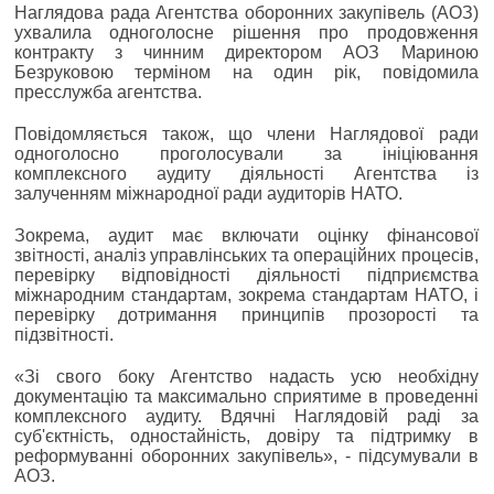
Наглядова рада Агентства оборонних закупівель (АОЗ)
ухвалила одноголосне рішення про продовження
контракту з чинним директором АОЗ Мариною
Безруковою терміном на один рік, повідомила
пресслужба агентства.
Повідомляється також, що члени Наглядової ради
одноголосно проголосували за ініціювання
комплексного аудиту діяльності Агентства із
залученням міжнародної ради аудиторів НАТО.
Зокрема, аудит має включати оцінку фінансової
звітності, аналіз управлінських та операційних процесів,
перевірку відповідності діяльності підприємства
міжнародним стандартам, зокрема стандартам HATO, і
перевірку дотримання принципів прозорості та
підзвітності.
«Зі свого боку Агентство надасть усю необхідну
документацію та максимально сприятиме в проведенні
комплексного аудиту. Вдячні Наглядовій раді за
суб'єктність, одностайність, довіру та підтримку в
реформуванні оборонних закупівель», - підсумували в
АОЗ.