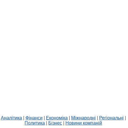
Аналітика
|
Фінанси
|
Економіка
|
Міжнародні
|
Регіональні
|
Политика
|
Бізнес
|
Новини компаній