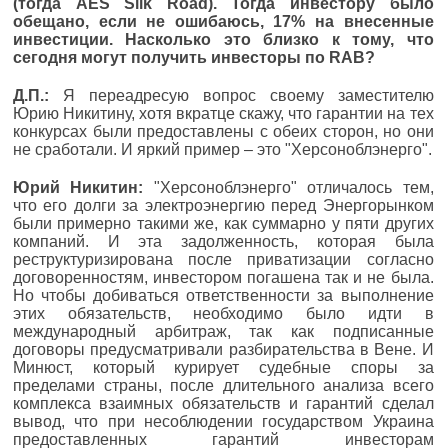
(тогда AES Silk Road). Тогда инвестору было
обещано, если не ошибаюсь, 17% на внесенные
инвестиции. Насколько это близко к тому, что
сегодня могут получить инвесторы по RAB?
Д.П.:
Я переадресую вопрос своему заместителю
Юрию Никитину, хотя вкратце скажу, что гарантии на тех
конкурсах были предоставлены с обеих сторон, но они
не сработали. И яркий пример – это "Херсоноблэнерго".
Юрий Никитин:
"Херсоноблэнерго" отличалось тем,
что его долги за электроэнергию перед Энергорынком
были примерно такими же, как суммарно у пяти других
компаний. И эта задолженность, которая была
реструктуризирована после приватизации согласно
договоренностям, инвестором погашена так и не была.
Но чтобы добиваться ответственности за выполнение
этих обязательств, необходимо было идти в
международный арбитраж, так как подписанные
договоры предусматривали разбирательства в Вене. И
Минюст, который курирует судебные споры за
пределами страны, после длительного анализа всего
комплекса взаимных обязательств и гарантий сделал
вывод, что при несоблюдении государством Украина
предоставленных гарантий инвесторам