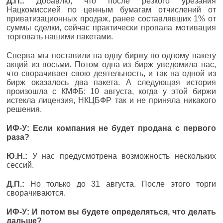
Д.П.:
Добавлю, что после резкого урезания
Нацкомиссией по ценным бумагам отчислений от
приватизационных продаж, ранее составлявших 1% от
суммы сделки, сейчас практически пропала мотивация
торговать нашими пакетами.
Сперва мы поставили на одну биржу по одному пакету
акций из восьми. Потом одна из бирж уведомила нас,
что сворачивает свою деятельность, и так на одной из
бирж оказалось два пакета. А следующая история
произошла с КМФБ: 10 августа, когда у этой биржи
истекла лицензия, НКЦБФР так и не приняла никакого
решения.
ИФ-У: Если компания не будет продана с первого
раза?
Ю.Н.:
У нас предусмотрена возможность нескольких
сессий.
Д.П.:
Но только до 31 августа. После этого торги
сворачиваются.
ИФ-У: И потом вы будете определяться, что делать
дальше?