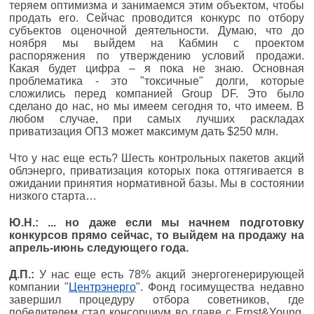
теряем оптимизма и занимаемся этим объектом, чтобы
продать его. Сейчас проводится конкурс по отбору
субъектов оценочной деятельности. Думаю, что до
ноября мы выйдем на Кабмин с проектом
распоряжения по утверждению условий продажи.
Какая будет цифра – я пока не знаю. Основная
проблематика - это "токсичные" долги, которые
сложились перед компанией Group DF. Это было
сделано до нас, но мы имеем сегодня то, что имеем. В
любом случае, при самых лучших раскладах
приватизация ОПЗ может максимум дать $250 млн.
Что у нас еще есть? Шесть контрольных пакетов акций
облэнерго, приватизация которых пока оттягивается в
ожидании принятия нормативной базы. Мы в состоянии
низкого старта…
Ю.Н.: ... но даже если мы начнем подготовку
конкурсов прямо сейчас, то выйдем на продажу на
апрель-июнь следующего года.
Д.П.:
У нас еще есть 78% акций энергогенерирующей
компании "
Центрэнерго
". Фонд госимущества недавно
завершил процедуру отбора советников, где
победителем стал консорциум во главе с Ernst&Young.