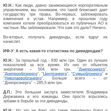
Ю.Н.:
Как люди, давно занимающиеся корпоративным
управлением, мы понимаем, что такой блокпакет дает
государству три права. Во-первых, заблокировать
изменения в устав. Например, в прошлом году
компании хотели преобразоваться из публичных АО в
частные. Мы заблокировали. Что нам это дало? Ничего.
Во-вторых, получать дивиденды, если вдруг их
начислят.
ИФ-У: А есть какая-то статистика по дивидендам?
Ю.Н.:
За прошлый год - 930 млн грн. Один из лучших
показателей за все время. Из них от объектов
энергетики – 504 млн грн. "
Днипроэнерго
",
"
Днипрооблэнерго
", "
Центрэнерго
", "
Сумыоблэнерго
" и
"
Николаевоблэнерго
". Больше всего – от
"Днипроэнерго" – 285,5 млн грн.
Д.П.:
Это большая заслуга заместителя Владимира
Державина и его команды. Они просто вгрызлись
зубами в борьбе за эти дивиденды.
Ю.Н.:
Но это не факт, что такие дивиденды будут и