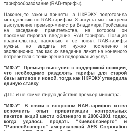
тарифообразование (RAB-тарифы).
Наконец-то законы приняты, а НКРЭКУ подготовила
методологию по RAB-тарифам. 8 августа мы смотрели
выступление премьер-министра Владимира Гройсмана
на заседании правительства, на котором он
прокомментировал введение RAB-тарифов. Позиция
правительства, насколько я ее понял: RAB-тарифы
нужны, но вводить их нужно постепенно и
эволюционно, так как их введение ляжет на конечного
потребителя с точки зрения подорожания услуг.
"ИФ-У": Премьер выступил с поддержкой позиции,
что необходимо разделять тарифы для старой
базы активов и новой, тогда как НКРЭКУ утвердила
единую ставку
Д.П.:
Я не комментирую действия премьер-министра.
"ИФ-У": В связи с вопросом RAB-тарифов хотел
вспомнить опыт приватизации контрольных
пакетов акций шести облэнерго в 2000-2001 годах,
когда удалось продать "Киевоблэнерго" и
"Ривнеоблэнерго" американской AES Corporation