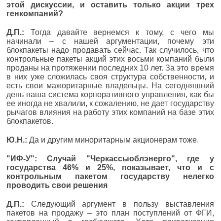
этой дискуссии, и оставить только акции трех
генкомпаний?
Д.П.:
Тогда давайте вернемся к тому, с чего мы
начинали – с нашей аргументации, почему эти
блокпакеты надо продавать сейчас. Так случилось, что
контрольные пакеты акций этих восьми компаний были
проданы на протяжении последних 10 лет. За это время
в них уже сложилась своя структура собственности, и
есть свои мажоритарные владельцы. На сегодняшний
день наша система корпоративного управления, как бы
ее иногда не хвалили, к сожалению, не дает государству
рычагов влияния на работу этих компаний на базе этих
блокпакетов.
Ю.Н.:
Да и другим миноритарным акционерам тоже.
"ИФ-У": Случай "Черкассыоблэнерго", где у
государства 46% и 25%, показывает, что и с
контрольным пакетом государству нелегко
проводить свои решения
Д.П.:
Следующий аргумент в пользу выставления
пакетов на продажу – это план поступлений от ФГИ,