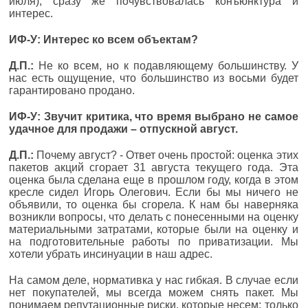
июля), сразу же почувствовалась конъюнктура и
интерес.
ИФ-У: Интерес ко всем объектам?
Д.П.:
Не ко всем, но к подавляющему большинству. У
нас есть ощущение, что большинство из восьми будет
гарантировано продано.
ИФ-У: Звучит критика, что время выбрано не самое
удачное для продажи – отпускной август.
Д.П.:
Почему август? - Ответ очень простой: оценка этих
пакетов акций сгорает 31 августа текущего года. Эта
оценка была сделана еще в прошлом году, когда в этом
кресле сидел Игорь Олегович. Если бы мы ничего не
объявили, то оценка бы сгорела. К нам бы наверняка
возникли вопросы, что делать с понесенными на оценку
материальными затратами, которые были на оценку и
на подготовительные работы по приватизации. Мы
хотели убрать инсинуации в наш адрес.
На самом деле, нормативка у нас гибкая. В случае если
нет покупателей, мы всегда можем снять пакет. Мы
понимаем репутационные риски, которые несем: только