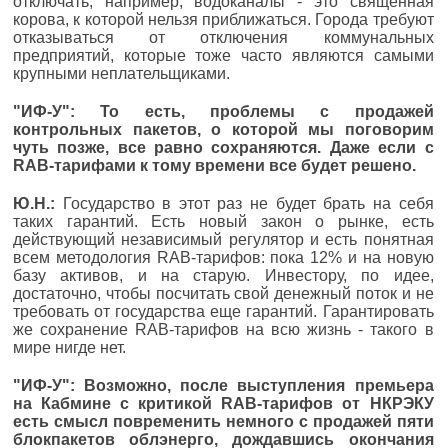
отключать, например, водоканалы - это священная
корова, к которой нельзя приближаться. Города требуют
отказываться от отключения коммунальных
предприятий, которые тоже часто являются самыми
крупными неплательщиками.
"ИФ-У": То есть, проблемы с продажей
контрольных пакетов, о которой мы поговорим
чуть позже, все равно сохраняются. Даже если с
RAB-тарифами к тому времени все будет решено.
Ю.Н.:
Государство в этот раз не будет брать на себя
таких гарантий. Есть новый закон о рынке, есть
действующий независимый регулятор и есть понятная
всем методология RAB-тарифов: пока 12% и на новую
базу активов, и на старую. Инвестору, по идее,
достаточно, чтобы посчитать свой денежный поток и не
требовать от государства еще гарантий. Гарантировать
же сохранение RAB-тарифов на всю жизнь - такого в
мире нигде нет.
"ИФ-У": Возможно, после выступления премьера
на Кабмине с критикой RAB-тарифов от НКРЭКУ
есть смысл повременить немного с продажей пяти
блокпакетов облэнерго, дождавшись окончания