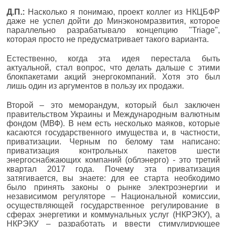
Д.П.:
Насколько я понимаю, проект коллег из НКЦБФР
даже не успел дойти до Минэкономразвития, которое
параллельно разрабатывало концепцию "Triage",
которая просто не предусматривает такого варианта.
Естественно, когда эта идея перестала быть
актуальной, стал вопрос, что делать дальше с этими
блокпакетами акций энергокомпаний. Хотя это был
лишь один из аргументов в пользу их продажи.
Второй – это меморандум, который был заключен
правительством Украины и Международным валютным
фондом (МВФ). В нем есть несколько маяков, которые
касаются государственного имущества и, в частности,
приватизации. Черным по белому там написано:
приватизация контрольных пакетов шести
энергоснабжающих компаний (облэнерго) - это третий
квартал 2017 года. Почему эта приватизация
затягивается, вы знаете: для ее старта необходимо
было принять законы о рынке электроэнергии и
независимом регуляторе – Национальной комиссии,
осуществляющей государственное регулирование в
сферах энергетики и коммунальных услуг (НКРЭКУ), а
НКРЭКУ – разработать и ввести стимулирующее