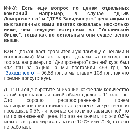
ИФ-У: Есть еще вопрос по ценам отдельных
компаний. Например, в случае "ДТЭК
Днипроэнерго" и "ДТЭК Захидэнерго" цена акции в
выставленных вами пакетах оказалась несколько
ниже, чем текущие котировки на "Украинской
бирже", тогда как по остальным они существенно
выше.
Ю.Н.:
(показывает сравнительную таблицу с ценами и
котировками) Мы же запрос делали за полгода по
торгам, например, по "Днипроэнерго" средний курс был
442 грн за акцию, а мы поставили 488 грн, по
"
Захидэнерго
" – 96,88 грн, а мы ставим 108 грн, так что
премия присутствует.
Д.П.:
Вы еще обратите внимание, какое там количество
акций торговалось и какой объем сделок – 11 млн грн.
Это хорошо распространенный прием
манипулирования стоимостью: делается искусственная
проводка в 0,5% - и покупается то ли по завышенной, то
ли по заниженной цене. Но это не значит, что эти 0,5%
можно экстраполировать на все 100% или 25%, так оно
не работает.