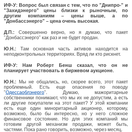
ИФ-У: Вопрос был связан с тем, что по "Днипро-" и
"Захидэнерго" цены близки к рыночным, по
другим компаниям – цены выше, а по
"Донбассэнерго" – цена очень высокая.
Д.П.:
Совершенно верно, но я думаю, что пакет
"Донбассэнерго" как раз и не будет продан.
Ю.Н.:
Там основная часть активов находится на
неподконтрольных территориях. Вряд ли кто рискнет.
ИФ-У: Нам Роберт Бенш сказал, что он не
планирует участвовать в биржевом аукционе.
Ю.Н.:
Мы не общались, но, скорее всего, этот пакет
проблемный. Есть еще опасения по поводу
"
Одессаоблэнерго
". Думаю, мажоритарные
собственники понимают, что мы их не допустим, а есть
ли другие покупатели на этот пакет? У этой компании
есть еще один миноритарный акционер, которому,
возможно, было бы интересно, но у него сложное
финансовое состояние. Но для этих компаний мы
готовим другой механизм продажи, может быть,
частями. Пока рано говорить, возможно, через месяц.