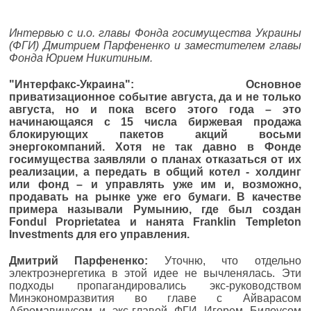
Интервью с и.о. главы Фонда госимущества Украины
(ФГИ) Дмитрием Парфененко и заместителем главы
Фонда Юрием Никитиным.
"Интерфакс-Украина": Основное
приватизационное событие августа, да и не только
августа, но и пока всего этого года – это
начинающаяся с 15 числа биржевая продажа
блокирующих пакетов акций восьми
энергокомпаний. Хотя не так давно в Фонде
госимущества заявляли о планах отказаться от их
реализации, а передать в общий котел - холдинг
или фонд – и управлять уже им и, возможно,
продавать на рынке уже его бумаги. В качестве
примера называли Румынию, где был создан
Fondul Proprietatea и нанята Franklin Templeton
Investments для его управления.
Дмитрий Парфененко:
Уточню, что отдельно
электроэнергетика в этой идее не вычленялась. Эти
подходы пропагандировались экс-руководством
Минэкономразвития во главе с Айварасом
Абромавичусом и экс-главой ФГИ Игорем Билоусом