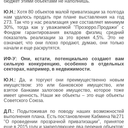
бюджет этими объектами не наполнишь.
Ю.Н.:
Хотя 80 объектов малой приватизации за полгода
нам удалось продать при плане выставления на год
273. Так что у нас реализация уже составляет минимум
30%, тогда как у уважаемой "Прозорро.Продажи" с
Фондом гарантирования вкладов физлиц средний
показатель реализации за это время 4,5%. Это не
означает, что они плохо продают, думаю, они только
начали и еще раскрутятся.
ИФ-У: Они, кстати, потенциально создают вам
сильную конкуренцию, особенно в отдельных
секторах, например, в недвижимости.
Ю.Н.:
Да, и торгуют они преимущественно новым
имуществом: это или банковское имущество, или
взятое банками залоговое имущество, которое тоже
имеет ценность. Наши же объекты – это еще объекты
Советского Союза.
Д.П.:
Подытоживая по поводу наших возможностей
выполнения плана. Есть постановление Кабмина №271
"О проведении прозрачной приватизации", принятое
еще в 2015 году и закрепляющее два перечня объектов: