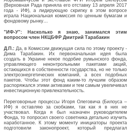
(Верховная Рада приняла его отставку 13 апреля 2017
года - ИФ), а лидирующую скрипку в этом вопросе
играла Национальная комиссия по ценным бумагам и
фондовому рынку…
"ИФ-У": Насколько я знаю, занимался этим
вопросом член НКЦБФР Дмитрий Тарабакин
Д.П.:
Да, в Комиссии движущая сила по этому проекту -
Дима Тарабакин. Их первоначальная идея была
создать в Украине некое подобие румынского фонда,
управляющего неконтрольными пакетами акций,
остающихся в собственности государства, но не только
электроэнергетических компаний, а всех подобных
пакетов. Чтобы этот фонд каким-то лучшим образом
распоряжался этими активами и тем самым увеличивал
инвестиционную привлекательность.
Переговорные процессы Игоря Олеговича (Билоуса –
ИФ) я оставляю за скобками, так как я в них не
участвовал. Когда я был назначен руководителем
Фонда, то попросил своего советника детально изучить
наработанное. К этому моменту инициаторы проекта
подготовили законопроект, который предлагал